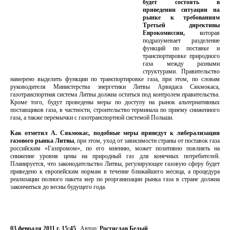
будет состоять в
приведении ситуации на
рынке к требованиям
Третьей директивы
Еврокомиссии,
которая
подразумевает разделение
функций по поставке и
транспортировке природного
газа между разными
структурами. Правительство
намерено выделить функции по транспортировке газа, при этом, по словам
руководителя Министерства энергетики Литвы Арвидаса Сякмокаса,
газотранспортная система Литвы должна остаться под контролем правительства.
Кроме того, будут проведены меры по доступу на рынок альтернативных
поставщиков газа, в частности, строительство терминала по приему сниженного
газа, а также перемычки с газотранспортной системой Польши.
Как отметил А. Сякмокас, подобные меры приведут к либерализации
газового рынка Литвы
, при этом, уход от зависимости страны от поставок газа
российским «Газпромом», по его мнению, может позитивно повлиять на
снижение уровня цены на природный газ для конечных потребителей.
Планируется, что законодательство Литвы, регулирующее газовую сферу будет
приведено к европейским нормам в течение ближайшего месяца, а процедура
реализации полного пакета мер по реорганизации рынка газа в стране должна
закончиться до весны будущего года.
03 февраля 2011 г. 15:45
Автор:
Ростислав Белый