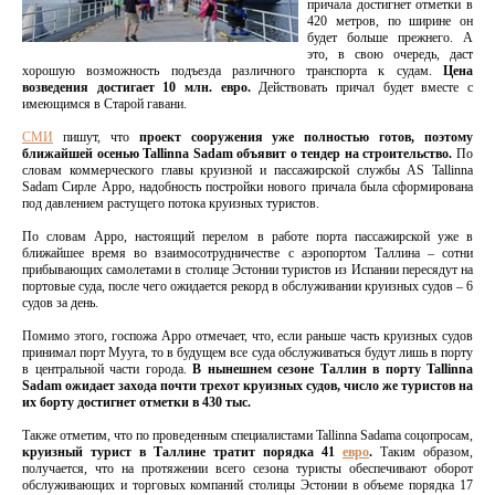
причала достигнет отметки в
420 метров, по ширине он
будет больше прежнего. А
это, в свою очередь, даст
хорошую возможность подъезда различного транспорта к судам.
Цена
возведения достигает 10 млн. евро.
Действовать причал будет вместе с
имеющимся в Старой гавани.
СМИ
пишут, что
проект сооружения уже полностью готов, поэтому
ближайшей осенью Tallinna Sadam объявит о тендер на строительство.
По
словам коммерческого главы круизной и пассажирской службы AS Tallinna
Sadam Сирле Арро, надобность постройки нового причала была сформирована
под давлением растущего потока круизных туристов.
По словам Арро, настоящий перелом в работе порта пассажирской уже в
ближайшее время во взаимосотрудничестве с аэропортом Таллина – сотни
прибывающих самолетами в столице Эстонии туристов из Испании пересядут на
портовые суда, после чего ожидается рекорд в обслуживании круизных судов – 6
судов за день.
Помимо этого, госпожа Арро отмечает, что, если раньше часть круизных судов
принимал порт Мууга, то в будущем все суда обслуживаться будут лишь в порту
в центральной части города.
В нынешнем сезоне Таллин в порту Tallinna
Sadam ожидает захода почти трехот круизных судов, число же туристов на
их борту достигнет отметки в 430 тыс.
Также отметим, что по проведенным специалистами Tallinna Sadama соцопросам,
круизный турист в Таллине тратит порядка 41
eвро
.
Таким образом,
получается, что на протяжении всего сезона туристы обеспечивают оборот
обслуживающих и торговых компаний столицы Эстонии в объеме порядка 17