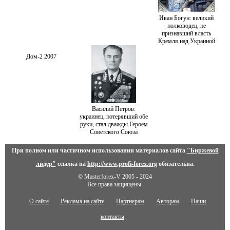
Иван Богун: великий
полководец, не
признавший власть
Кремля над Украиной
Дом-2 2007
Василий Петров:
украинец, потерявший обе
руки, стал дважды Героем
Советского Союза
При полном или частичном использовании материалов сайта
"Биржевой
лидер"
ссылка на
http://www.profi-forex.org
обязательна.
© Masterforex-V 2005 - 2024
Все права защищены.
О сайте
Реклама на сайте
Партнерам
Авторам
Наши
контакты