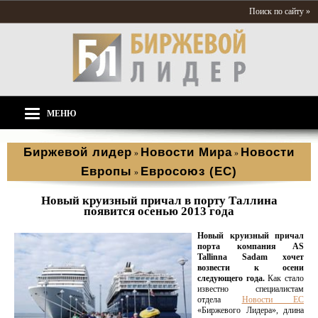
Поиск по сайту »
МЕНЮ
Биржевой лидер
Новости Мира
Новости
»
»
Европы
Евросоюз (ЕС)
»
Новый круизный причал в порту Таллина
появится осенью 2013 года
Новый круизный причал
порта компания AS
Tallinna Sadam хочет
возвести к осени
следующего года.
Как стало
известно специалистам
отдела
Новости ЕС
«Биржевого Лидера», длина