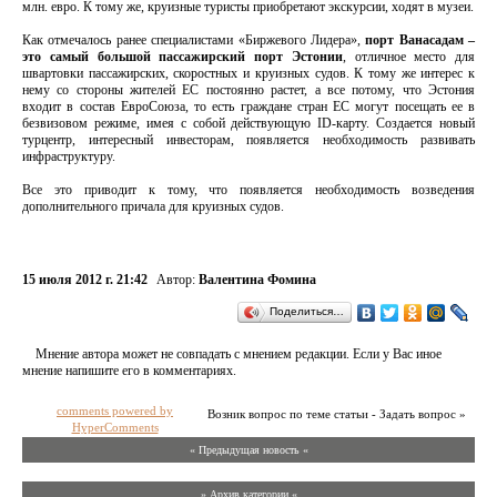
млн. евро. К тому же, круизные туристы приобретают экскурсии, ходят в музеи.
Как отмечалось ранее специалистами «Биржевого Лидера»,
порт Ванасадам –
это самый большой пассажирский порт Эстонии
, отличное место для
швартовки пассажирских, скоростных и круизных судов. К тому же интерес к
нему со стороны жителей ЕС постоянно растет, а все потому, что Эстония
входит в состав ЕвроСоюза, то есть граждане стран ЕС могут посещать ее в
безвизовом режиме, имея с собой действующую ID-карту. Создается новый
турцентр, интересный инвесторам, появляется необходимость развивать
инфраструктуру.
Все это приводит к тому, что появляется необходимость возведения
дополнительного причала для круизных судов.
15 июля 2012 г. 21:42
Автор:
Валентина Фомина
Поделиться…
Мнение автора может не совпадать с мнением редакции. Если у Вас иное
мнение напишите его в комментариях.
comments powered by
Возник вопрос по теме статьи - Задать вопрос »
HyperComments
« Предыдущая новость «
» Архив категории «