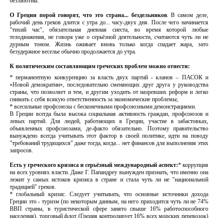
беззаботны.
О Греции порой говорят, что это страна... бездельников
. В самом деле,
рабочий день греков длится с утра до... часу-двух дня. После чего начинается
"тихий час", обязательная дневная сиеста, во время которой любые
телодвижения, не говоря уже о серьёзной деятельности, считаются чуть ли не
дурным тоном. Жизнь оживает вновь только когда спадает жара, зато
безудержное веселье обычно продолжается до утра.
К политическим составляющим греческих проблем можно отнести:
* перманентную конкуренцию за власть двух партий - кланов – ПАСОК и
«Новой демократии», последовательно сменяющих друг друга у руководства
страны, что позволяет и тем, и другим уходить от назревших реформ и легко
снимать с себя всякую ответственность за экономические проблемы;
* всесильные профсоюзы с бесконечными профсоюзными демонстрациями.
В Греции всегда была высока социальная активность граждан, профсоюзов и
левых партий. Для людей, работающих в Греции, участие в забастовках,
объявленных профсоюзами, де-факто обязательно. Поэтому правительство
вынуждено всегда учитывать этот фактор в своей политике, идти на поводу
"требований трудящихся" даже тогда, когда... нет финансов для выполнения этих
запросов.
Есть у греческого кризиса и серьёзный международный аспект:
* коррупция
на всех уровнях власти. Даже Г. Папандреу вынужден признать, что именно она
лежит у самых истоков кризиса в стране и стала чуть ли не "национальной
традицией" греков.
* глобальный кризис. Следует учитывать, что основные источники дохода
Греции это - туризм (по некоторым данным, на него приходится чуть ли не 74%
ВВП страны, в туристической сфере занято свыше 16% работоспособного
населения), торговый флот (Греция контролирует 16% всех морских перевозок)