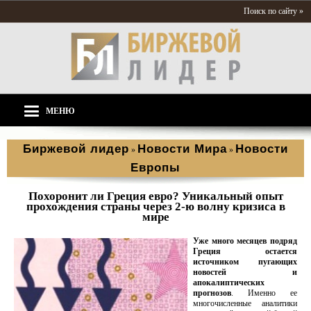
Поиск по сайту »
МЕНЮ
Биржевой лидер
Новости Мира
Новости
»
»
Европы
Похоронит ли Греция евро? Уникальный опыт
прохождения страны через 2-ю волну кризиса в
мире
Уже много месяцев подряд
Греция остается
источником пугающих
новостей и
апокалиптических
прогнозов
. Именно ее
многочисленные аналитики