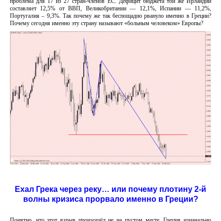
проблема для 17 из 27 стран-членов ЕС. Дефицит бюджета той же Ирландии
составляет 12,5% от ВВП, Великобритании ― 12,1%, Испании ― 11,2%,
Португалия – 9,3%. Так почему же так беспощадно рвануло именно в Греции?
Почему сегодня именно эту страну называют «больным человеком» Европы?
Ехал Грека через реку… или почему плотину 2-й
волны кризиса прорвало именно в Греции?
Понятно, что этот взрыв произошёл не на пустом месте. Греция изначально