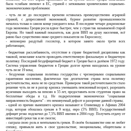
была «слабым звеном» в ЕС, страной с затяжными хроническими социально-
экономическими проблемами:
- чуть ли не до последнего времени оставалась преимущественно аграрной
страной, с депрессивной экономикой, бурное развитие промышленности
началось только в самом конце ушедшего века. В последние четыре докризисные
года экономика Греции росла вдвое быстрее, чем у стран так называемой старой
Европы. Но такой важный показатель, как доля ВВП на душу населения, всё
равно был существенно ниже среднего показателя по Евросоюзу;
- непомерно раздутый госсектор, в котором занято около трети всех
работающих;
- бюджетная расхлябанность, отсутствие в стране бюджетной дисциплины как
таковой, нежелание власти проводить ответственную фискальную и бюджетную
политику. Последний бездефицитный бюджет в Греции был в далёком 1972 году.
Система управления бюджетом в Греции долгое время находилась на уровне
чуть ли не 19 века;
- бездумная социальная политика государства с чрезмерными социальными
гарантиями населению, фактически три десятилетия страна вела политику
расточительства, жила не по средствам. Примером такой расточительности стало
решение чуть ли не в разгар кризиса уменьшить пенсионный возраст, разрешить
мужчинам выходить на пенсию в 55 лет, предоставить всем студентам право на
бесплатные обеды и т.д. Не подкрепленная экономически "социальная
направленность бюджета" - это неминуемый дефолт и разорение данной страны;
- одной из причин нынешнего кризиса называют и Олимпиаду в Афинах 2004
года, которая обошлась грекам в 9 млрд. евро (5% ВВП). Государственный
дефицит резко подскочил до 7,5% ВВП именно в 2004 году. Получить отдачу от
инвестиций греки так и не смогли;
- сыграла свою роль и ментальность греков. В своём большинстве они не любят
спешку, привыкли жить в свое удовольствие, эмоциональны, общительны и