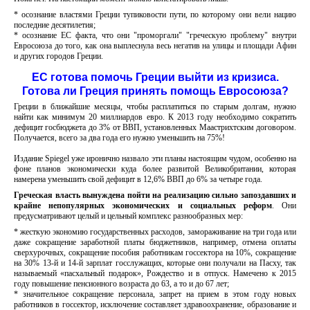
* осознание властями Греции тупиковости пути, по которому они вели нацию
последние десятилетия;
* осознание ЕС факта, что они "проморгали" "греческую проблему" внутри
Евросоюза до того, как она выплеснула весь негатив на улицы и площади Афин
и других городов Греции.
ЕС готова помочь Греции выйти из кризиса.
Готова ли Греция принять помощь Евросоюза?
Греции в ближайшие месяцы, чтобы расплатиться по старым долгам, нужно
найти как минимум 20 миллиардов евро. К 2013 году необходимо сократить
дефицит госбюджета до 3% от ВВП, установленных Маастрихтским договором.
Получается, всего за два года его нужно уменьшить на 75%!
Издание Spiegel уже иронично назвало эти планы настоящим чудом, особенно на
фоне планов экономически куда более развитой Великобритании, которая
намерена уменьшить свой дефицит в 12,6% ВВП до 6% за четыре года.
Греческая власть вынуждена пойти на реализацию сильно запоздавших и
крайне непопулярных экономических и социальных реформ
. Они
предусматривают целый и цельный комплекс разнообразных мер:
* жесткую экономию государственных расходов, замораживание на три года или
даже сокращение заработной платы бюджетников, например, отмена оплаты
сверхурочных, сокращение пособия работникам госсектора на 10%, сокращение
на 30% 13-й и 14-й зарплат госслужащих, которые они получали на Пасху, так
называемый «пасхальный подарок», Рождество и в отпуск. Намечено к 2015
году повышение пенсионного возраста до 63, а то и до 67 лет;
* значительное сокращение персонала, запрет на прием в этом году новых
работников в госсектор, исключение составляет здравоохранение, образование и