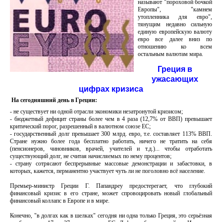
называют "пороховой бочкой
Европы", "камнем
утопленника для евро",
тянущим недавно сильную
единую европейскую валюту
евро все далее вниз по
отношению ко всем
остальным валютам мира.
Греция в
ужасающих
цифрах кризиса
На сегодняшний день в Греции:
- не существует ни одной отрасли экономики незатронутой кризисом;
- бюджетный дефицит страны более чем в 4 раза (12,7% от ВВП) превышает
критический порог, разрешенный в валютном союзе ЕС;
- государственный долг превышает 300 млрд. евро, т.е. составляет 113% ВВП.
Стране нужно более года бесплатно работать, ничего не тратить на себя
(пенсионеров, чиновников, врачей, учителей и т.д.)... чтобы отработать
существующий долг, не считая начисляемых по нему процентов;
- страну сотрясают беспрерывные массовые демонстрации и забастовки, в
которых, кажется, перманентно участвует чуть ли не поголовно всё население.
Премьер-министр Греции Г. Папандреу предостерегает, что глубокий
финансовый кризис в его стране, может спровоцировать новый глобальный
финансовый коллапс в Европе и в мире.
Конечно, "в долгах как в шелках" сегодня ни одна только Греция, это серьёзная