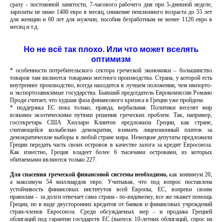
сразу - постоянной занятости, 7-часового рабочего дня при 5-дневной неделе,
зарплаты не ниже 1400 евро в месяц, снижение пенсионного возраста до 55 лет
для женщин и 60 лет для мужчин, пособия безработным не менее 1120 евро в
месяц и т.д.
Но не всё так плохо. Или что может вселять
оптимизм
* особенности потребительского сектора греческой экономики – большинство
товаров там являются товарами местного производства. Страна, у которой есть
внутреннее производство, всегда находится в лучшем положении, чем импорто-
и экспортозависимые государства. Бывший председатель Еврокомиссии Романо
Проди считает, что худшая фаза финансового кризиса в Греции уже пройдена.
* поддержка ЕС пока только, правда, вербальная. Политики веселят мир
всякими экзотическими путями решения греческих проблем. Так, например,
госсекретарь США Хиллари Клинтон предложила Греции, как стране,
считающейся колыбелью демократии, взимать лицензионный платеж за
демократические выборы в любой стране мира. Немецкие депутаты предложили
Греции передать часть своих островов в качестве залога за кредит Евросоюза.
Как известно, Греция владеет более 6 тысячами островами, из которых
обитаемыми являются только 227.
Для спасения греческой финансовой системы необходимо,
как минимум 20,
а максимум 54 миллиардов евро. Учитывая, что под вопрос поставлена
устойчивость финансовых институтов всей Европы, ЕС, вопреки своим
правилам – за долги отвечает сама страна - по-видимому, все же окажет помощь
Греции, но в виде двусторонних кредитов от банков и финансовых учреждений
стран-членов Евросоюза. Среди обсуждаемых мер - и продажа Грецией
облигаций под гарантии государств ЕС (выпуск 10-летних облигаций, спрос на