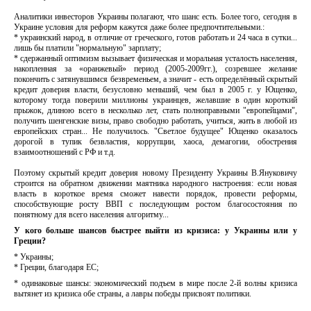
Аналитики инвесторов Украины полагают, что шанс есть. Более того, сегодня в
Украине условия для реформ кажутся даже более предпочтительными.:
* украинский народ, в отличие от греческого, готов работать и 24 часа в сутки...
лишь бы платили "нормальную" зарплату;
* сдержанный оптимизм вызывает физическая и моральная усталость населения,
накопленная за «оранжевый» период (2005-2009гг.), созревшее желание
покончить с затянувшимся безвременьем, а значит - есть определённый скрытый
кредит доверия власти, безусловно меньший, чем был в 2005 г. у Ющенко,
которому тогда поверили миллионы украинцев, желавшие в один короткий
прыжок, длиною всего в несколько лет, стать полноправными "европейцами",
получить шенгенские визы, право свободно работать, учиться, жить в любой из
европейских стран... Не получилось. "Светлое будущее" Ющенко оказалось
дорогой в тупик безвластия, коррупции, хаоса, демагогии, обострения
взаимоотношений с РФ и т.д.
Поэтому скрытый кредит доверия новому Президенту Украины В.Януковичу
строится на обратном движении маятника народного настроения: если новая
власть в короткое время сможет навести порядок, провести реформы,
способствующие росту ВВП с последующим ростом благосостояния по
понятному для всего населения алгоритму...
У кого больше шансов быстрее выйти из кризиса: у Украины или у
Греции?
* Украины;
* Греции, благодаря ЕС;
* одинаковые шансы: экономический подъем в мире после 2-й волны кризиса
вытянет из кризиса обе страны, а лавры победы присвоят политики.