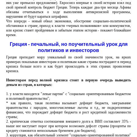
них уже превысил предложение). Евросоюз впервые в своей истории взял под
свой прямой контроль бюджет Греции. Теперь каждые два-три месяца Афины
обязаны отчитываться о ходе выполнения антикризисной программы,
нарушения её будут караться штрафами.
Что впереди - новый обвал экономики, обострение социально-политической
обстановки в стране, приход к власти «черных полковников» или коммунистов,
или кризис станет пройденным и забытым этапом истории - покажет ближайшее
время.
Греция - печальный, но поучительный урок для
политиков и инвесторов
Греция преподает миру уникальный по своей значимости урок, на ярких
примерах показывая инвесторам и политикам какие страны пострадают в период
кризиса больше всего и как будет происходить в этих странах проявления
кризиса.
Инвесторам перед волной кризиса стоит в первую очередь выводить
деньги из стран, в которых:
1. у власти находятся "левые партии" с "социально ориентированным бюджетом
и политикой правительства";
* как правило, такая политика вызывает дефицит бюджета, заигрывание
правительства с народом, многочисленные льготы и т.д., не подкрепленные
финансами, что порождает дефицит бюджета и рост кредитной задолженности
страны;
2. критическая отметка соотношения внешнего долга к ВВП составляет 35% -
выше нее наступает порог при котором возможен дефолт страны (проценты по
кредиту становятся непосильным бременем для бюджета);
3. коррупция, как обязательный элемент "социально ориентированной политики"