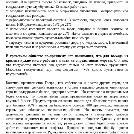
оборона. Планируется вместо 50 человек, ушедших на пенсию, принимать на
государственную службу только 15 новых работников;
* создание независимого органа бюджетного управления, контролирующего
государственные расходы;
* реформирование налоговой системы. В частности, введена новая налоговая
шкала. НДС должен вырасти с 19% до 21%.
* повышение косвенных налогов на табак, спиртное и бензин. Акцизы на
алкоголь и сигареты повышаются до 20%. Налог ожидает и старые автомобили,
из-за чего многие просто сдают автомобильные номера.
* вырастут налоги на предметы роскоши и дорогую недвижимость. Намеченный
план еще толком и не реализован, а страну уже сотрясают протесты.
В греческом обществе по-прежнему нет понимания, что для выхода из
кризиса нужно много работать и идти на определенные жертвы
. Считают,
что государство пытается это сделать только за счёт простых тружеников.
Массовые выступления идут под лозунгом - «За кризис пусть заплатит
плутократия!».
Конечно, правительство Греции, как собственно и власти других стран, для
стимулирования деловой активности в стране выделило десятки миллиардов
евро на поддержание банков, предпринимателей. Но совершенно неправильным
будет сказать, что чрезвычайные меры правительства никак не затрагивают
крупный бизнес. Предусмотрено снижение порога для 40-процентного налога
для богатых, 90%-й налог на банковские бонусы. 400 крупнейших компаний
страны уже обложены специальным сбором. Но власть опасается, что
дальнейшее давление на частный сектор приведет к замедлению деловой
активности, поднимет иждивенческие настроения в обществе. Однако, учитывая
протестные настроения в обществе, руководству страны будет очень сложно
добиться положительного эффекта. Профсоюзы подняли борьбу против
намеченных мер экономии. Радикальное крыло рабочего движения требует всё и