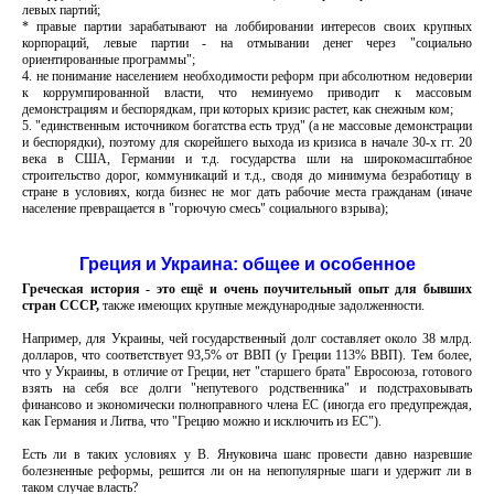
левых партий;
* правые партии зарабатывают на лоббировании интересов своих крупных
корпораций, левые партии - на отмывании денег через "социально
ориентированные программы";
4. не понимание населением необходимости реформ при абсолютном недоверии
к коррумпированной власти, что неминуемо приводит к массовым
демонстрациям и беспорядкам, при которых кризис растет, как снежным ком;
5. "единственным источником богатства есть труд" (а не массовые демонстрации
и беспорядки), поэтому для скорейшего выхода из кризиса в начале 30-х гг. 20
века в США, Германии и т.д. государства шли на широкомасштабное
строительство дорог, коммуникаций и т.д., сводя до минимума безработицу в
стране в условиях, когда бизнес не мог дать рабочие места гражданам (иначе
население превращается в "горючую смесь" социального взрыва);
Греция и Украина: общее и особенное
Греческая история - это ещё и очень поучительный опыт для бывших
стран СССР,
также имеющих крупные международные задолженности.
Например, для Украины, чей государственный долг составляет около 38 млрд.
долларов, что соответствует 93,5% от ВВП (у Греции 113% ВВП). Тем более,
что у Украины, в отличие от Греции, нет "старшего брата" Евросоюза, готового
взять на себя все долги "непутевого родственника" и подстраховывать
финансово и экономически полноправного члена ЕС (иногда его предупреждая,
как Германия и Литва, что "Грецию можно и исключить из ЕС").
Есть ли в таких условиях у В. Януковича шанс провести давно назревшие
болезненные реформы, решится ли он на непопулярные шаги и удержит ли в
таком случае власть?