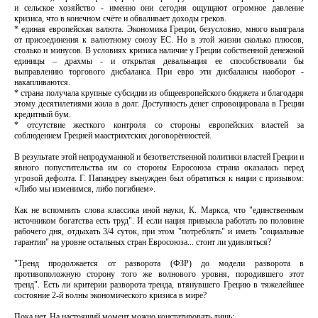
и сельское хозяйство - именно они сегодня ощущают огромное давление
кризиса, что в конечном счёте и обваливает доходы греков.
* единая европейская валюта. Экономика Греции, безусловно, много выиграла
от присоединения к валютному союзу ЕС. Но в этой жизни сколько плюсов,
столько и минусов. В условиях кризиса наличие у Греции собственной денежной
единицы – драхмы - и открытая девальвация ее способствовали бы
выправлению торгового дисбаланса. При евро эти дисбалансы наоборот -
накапливаются.
* страна получала крупные субсидии из общеевропейского бюджета и благодаря
этому десятилетиями жила в долг. Доступность денег спровоцировала в Греции
кредитный бум.
* отсутствие жесткого контроля со стороны европейских властей за
соблюдением Грецией маастрихтских договорённостей.
В результате этой непродуманной и безответственной политики властей Греции и
явного попустительства им со стороны Евросоюза страна оказалась перед
угрозой дефолта. Г. Папандреу вынужден был обратиться к нации с призывом:
«Либо мы изменимся, либо погибнем».
Как не вспомнить слова классика иной науки, К. Маркса, что "единственным
источником богатства есть труд". И если нация привыкла работать по половине
рабочего дня, отдыхать 3/4 суток, при этом "потреблять" и иметь "социальные
гарантии" на уровне остальных стран Евросоюза... стоит ли удивляться?
"Тренд продолжается от разворота (ФЗР) до модели разворота в
противоположную сторону того же волнового уровня, породившего этот
тренд". Есть ли критерии разворота тренда, втянувшего Грецию в тяжелейшее
состояние 2-й волны экономического кризиса в мире?
Пока нет. На настоящий момент можно констатировать лишь: