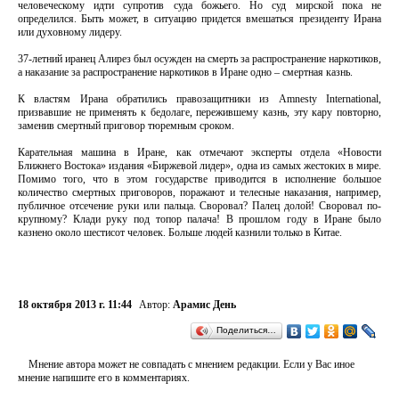
человеческому идти супротив суда божьего. Но суд мирской пока не
определился. Быть может, в ситуацию придется вмешаться президенту Ирана
или духовному лидеру.
37-летний иранец Алирез был осужден на смерть за распространение наркотиков,
а наказание за распространение наркотиков в Иране одно – смертная казнь.
К властям Ирана обратились правозащитники из Amnesty International,
призвавшие не применять к бедолаге, пережившему казнь, эту кару повторно,
заменив смертный приговор тюремным сроком.
Карательная машина в Иране, как отмечают эксперты отдела «Новости
Ближнего Востока» издания «Биржевой лидер», одна из самых жестоких в мире.
Помимо того, что в этом государстве приводится в исполнение большое
количество смертных приговоров, поражают и телесные наказания, например,
публичное отсечение руки или пальца. Своровал? Палец долой! Своровал по-
крупному? Клади руку под топор палача! В прошлом году в Иране было
казнено около шестисот человек. Больше людей казнили только в Китае.
18 октября 2013 г. 11:44
Автор:
Арамис День
Поделиться…
Мнение автора может не совпадать с мнением редакции. Если у Вас иное
мнение напишите его в комментариях.