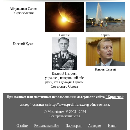
Абдувалиев Салим
Киргизбаевич
Солнце
Карши
Евгений Кузин
Клюев Сергей
Василий Петров:
украинец, потерявший обе
руки, стал дважды Героем
Советского Союза
При полном или частичном использовании материалов сайта
"Биржевой
лидер"
ссылка на
http://www.profi-forex.org
обязательна.
© Masterforex-V 2005 - 2024
Все права защищены.
О сайте
Реклама на сайте
Партнерам
Авторам
Наши