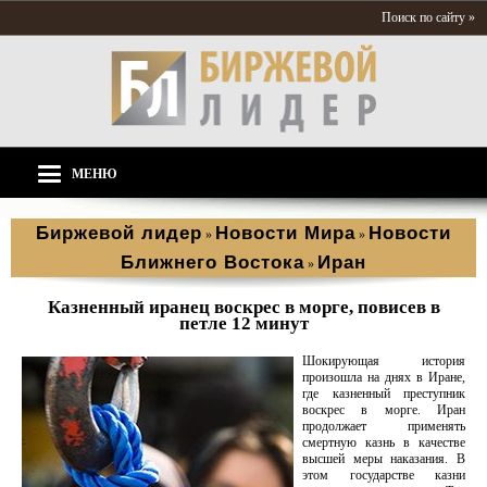
Поиск по сайту »
МЕНЮ
Биржевой лидер
Новости Мира
Новости
»
»
Ближнего Востока
Иран
»
Казненный иранец воскрес в морге, повисев в
петле 12 минут
Шокирующая история
произошла на днях в Иране,
где казненный преступник
воскрес в морге. Иран
продолжает применять
смертную казнь в качестве
высшей меры наказания. В
этом государстве казни