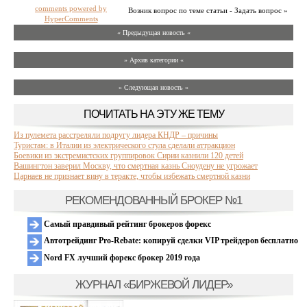
comments powered by
Возник вопрос по теме статьи - Задать вопрос »
HyperComments
« Предыдущая новость «
» Архив категории «
» Следующая новость »
ПОЧИТАТЬ НА ЭТУ ЖЕ ТЕМУ
Из пулемета расстреляли подругу лидера КНДР – причины
Туристам: в Италии из электрического стула сделали аттракцион
Боевики из экстремистских группировок Сирии казнили 120 детей
Вашингтон заверил Москву, что смертная казнь Сноудену не угрожает
Царнаев не признает вину в теракте, чтобы избежать смертной казни
РЕКОМЕНДОВАННЫЙ БРОКЕР №1
Самый правдивый рейтинг брокеров форекс
Автотрейдинг Pro-Rebate: копируй сделки VIP трейдеров бесплатно
Nord FX лучший форекс брокер 2019 года
ЖУРНАЛ «БИРЖЕВОЙ ЛИДЕР»