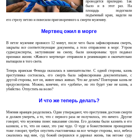
проводятся прилюдно. Так
было и в этот раз. На
площадь подогнали
подъемный кран, надели на
его стрелу петлю и повесили приговоренного к смерти мужчину.
Мертвец ожил в морге
В петле мужчине провисел 12 минут, после чего была зафиксирована смерть,
закрыты все соответствующие документы, а тело отправлено в морг. Утром
судмедэксперты, заступившие на смену, были шокированы: труп подавал
признаки жизни. «Живого мертвеца» отправили в реанимацию и окончательно
вытащили в того света.
Теперь иранская Фемида оказалась в замешательстве. С одной стороны, казнь
преступника состоялась, его смерть была зафиксирована документально, с
другой стороны, вот он, живее иных живых. Что же делать? Повторная казнь не
предусмотрена. Можно, конечно, его «добить», но это будет уже не казнь, а
убийство. Отпустить на волю?
И что же теперь делать?
Мнения иранцев разделились. Одни утверждают, что преступник достоин смерти
и должен умереть, а то, что с первого раза не получилось, это ничего. Другие
говорят, что мужчина понес наказание сполна. Его должны были казнить и его
казнили, а то, что он ожил, это уже чудо. О чуде и божественном провидении
тоже говорят, требуя опустить счастливчика на все четыре стороны, мол, небеса
сжалились над ним, суд божий свершился и даровал жизнь, так негоже суду