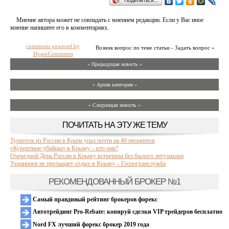
Поделиться…
Мнение автора может не совпадать с мнением редакции. Если у Вас иное
мнение напишите его в комментариях.
comments powered by
Возник вопрос по теме статьи - Задать вопрос »
HyperComments
« Предыдущая новость «
» Архив категории «
» Следующая новость »
ПОЧИТАТЬ НА ЭТУ ЖЕ ТЕМУ
Турпоток из России в Крым упал почти на 40 процентов
«Курортные убийцы» в Крыму – кто они?
Очередной День России в Крыму встретили без былого энтузиазма
Украинцев не прельщает отдых в Крыму – Госпогранслужба
РЕКОМЕНДОВАННЫЙ БРОКЕР №1
Самый правдивый рейтинг брокеров форекс
Автотрейдинг Pro-Rebate: копируй сделки VIP трейдеров бесплатно
Nord FX лучший форекс брокер 2019 года