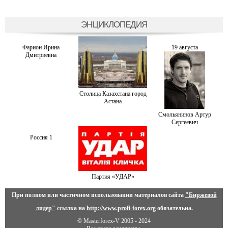
ЭНЦИКЛОПЕДИЯ
Фарион Ирина
19 августа
Дмитриевна
Столица Казахстана город
Астана
Смольянинов Артур
Сергеевич
Россия 1
Партия «УДАР»
При полном или частичном использовании материалов сайта
"Биржевой
лидер"
ссылка на
http://www.profi-forex.org
обязательна.
© Masterforex-V 2005 - 2024