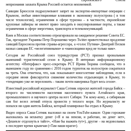
Европейского Союза
непризнания захвата Крыма Россией остается неизменной.
Санкции Брюсселя подразумевают запрет на экспортно-импортные операции с
Крымом, любые инвестиционные вливания в экономику полуострова ( в том
числе технологии), ограничения в сфере туризма – в частности, европейские
круизные лайнеры не имеют право заходить в оккупированные порты, а также
ограничения в сфере энергетики, транспорта и телекоммуникаций.
Киев и Москва соответственно отреагировали на ожидаемое решение Совета ЕС.
Так, президент Украины Петр Порошенко через Twitter приветствовал продление
санкций Евросоюза против страны-агрессора, а «голос Путина» Дмитрий Песков
назвал санкции ЕС «нелегитимными» и «наносящими вред не только нам».
Сегодня же Российский союз туриндустрии (РСТ) признал провальным
нынешний туристический сезон в Крыму. В интервью информационному
агентству «Интерфакс» пресс-секретарь РСТ Ирина Тюрина сообщила, что в
нынешнем году по сравнению с 2016 годом турпоток на полуостров сократился
на треть. Она отметила, что, как показывают многолетние наблюдения, если в
середине июня фиксируется снижение количества отдыхающих в Крыму, то
«тенденцию уже не переломить – таким почти наверняка будет весь сезон».
Известный российский журналист Саша Сотник опросил жителей города Бийск –
второго по численности населения населенного пункта Алтайского края,
промышленного и научного центра на юге Сибири. Уж кому-кому, а сибирякам
сам бог велел летний отпуск провести у теплого моря. Но журналисту не
попался ни один житель Бийска, который планировал бы отдых в Крыму.
Видео опроса Саша Сотник выложил на своем YouTube-канале. Одни горожане
жаловались на нехватку денег («Я и на пенсии, и работаю, но денег нет»,
«Дешевле отдохнуть в тайге», «Нам бы выжить тут»), другие – на недовольных
в последнее время крымчан («Там наши враги»).