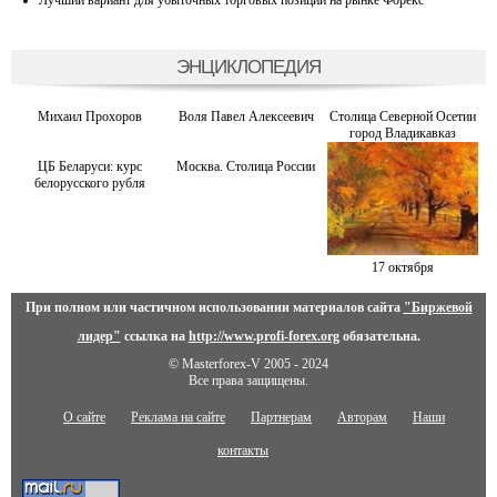
ЭНЦИКЛОПЕДИЯ
Михаил Прохоров
Воля Павел Алексеевич
Столица Северной Осетии
город Владикавказ
ЦБ Беларуси: курс
Москва. Столица России
белорусского рубля
17 октября
При полном или частичном использовании материалов сайта
"Биржевой
лидер"
ссылка на
http://www.profi-forex.org
обязательна.
© Masterforex-V 2005 - 2024
Все права защищены.
О сайте
Реклама на сайте
Партнерам
Авторам
Наши
контакты