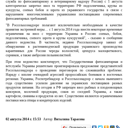
служба по фитосанитарному и ветеринарному надзору России) с 1 августа
категорически запретил ввоз та территорию РФ подсолнечника, крупы из
кукурузы, соевых бобов и шрота из украинского государства в связи с
нарушением многочисленными украинскими поставщиками современных
фитосанитарных требований.
"В Россельхознадзоре полагают исключительно необходимым в качестве
принятия экстренной меры… с 1 августа 2014 года ввести некоторые временные
ограничения на ввоз с территории Украины в Россию соевых, бобов,
подсолнечника, соевого шрота и крупы кукурузной", - сказано в сообщении
данного ведомства. В частности, недавно Россельхознадзор заявил об
обнаружении в растениеводческой продукции украинского производства
карантинных для России череды волосистой, ценхруса малоцветкового,
сорняков, а также амброзии полыннолистной.
При этом ведомство констатирует, что Государственная фитосанитарная и
ветслужба Украины решительно проигнорировала предложение представителей
Россельхознадзора о проведении переговоров по сложившейся проблеме.
Наряду с вполне очевидной агрессией пророссийских боевиков в восточных
регионах Украины, Роспотребнадзор и Россельхознадзор с начала нынешнего
года существенно усилили давление на украинских поставщиков разных
продуктов питания. На сегодня в РФ запрещен ввоз рыбных и плодоовощных
консервов, молочной продукции, соков из соседней Украины, а также
картофеля, свинины и продуктов из нее. Существенно являются ограниченными
поставки мяса птицы и кондитерских изделий.
02 августа 2014 г. 15:53
Автор:
Виталина Тарасова
Поделиться…