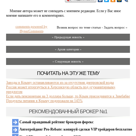
Мнение автора может не совпадать с мнением редакции. Если у Вас иное
мнение напишите его в комментариях.
comments powered by
Возник вопрос по теме статьи - Задать вопрос »
HyperComments
« Предыдущая новость «
» Архив категории «
» Следующая новость »
ПОЧИТАТЬ НА ЭТУ ЖЕ ТЕМУ
Заводы в Крыму останавливаются из-за отсутствия днепровской воды
Россия может вторгнуться в Херсонскую область под «гуманитарным»
предлогом
Если дать пенсионерам на 3 доллара больше, то Крым присоединится к Зимбабве
Продукты питания в Крыму подорожали на 145%
РЕКОМЕНДОВАННЫЙ БРОКЕР №1
Самый правдивый рейтинг брокеров форекс
Автотрейдинг Pro-Rebate: копируй сделки VIP трейдеров бесплатно