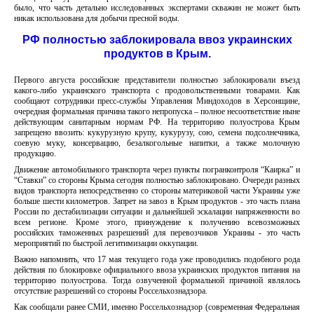
было, что часть детально исследованных экспертами скважин не может быть
никак использована для добычи пресной воды.
РФ полностью заблокировала ввоз украинских
продуктов в Крым.
Первого августа российские представители полностью заблокировали въезд
какого-либо украинского транспорта с продовольственными товарами. Как
сообщают сотрудники пресс-службы Управления Миндоходов в Херсонщине,
очередная формальная причина такого непропуска – полное несоответствие ныне
действующим санитарным нормам РФ. На территорию полуострова Крым
запрещено ввозить: кукурузную крупу, кукурузу, сою, семена подсолнечника,
соевую муку, консервацию, безалкогольные напитки, а также молочную
продукцию.
Движение автомобильного транспорта через пункты погранконтроля “Каирка” и
“Ставки” со стороны Крыма сегодня полностью заблокировано. Очереди разных
видов транспорта непосредственно со стороны материковой части Украины уже
больше шести километров. Запрет на завоз в Крым продуктов - это часть плана
России по дестабилизации ситуации и дальнейшей эскалации напряженности во
всем регионе. Кроме этого, принуждение к получению всевозможных
российских таможенных разрешений для перевозчиков Украины - это часть
мероприятий по быстрой легитимизации оккупации.
Важно напомнить, что 17 мая текущего года уже проводились подобного рода
действия по блокировке официального ввоза украинских продуктов питания на
территорию полуострова. Тогда озвученной формальной причиной являлось
отсутствие разрешений со стороны Россельхознадзора.
Как сообщали ранее СМИ, именно Россельхознадзор (современная Федеральная