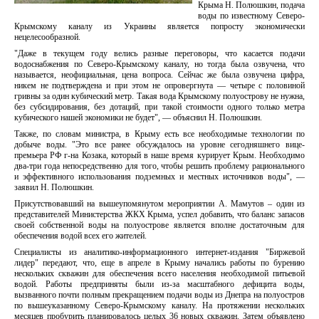
Крыма Н. Полюшкин, подача
воды по известному Северо-
Крымскому каналу из Украины является попросту экономически
нецелесообразной.
"Даже в текущем году велись разные переговоры, что касается подачи
водоснабжения по Северо-Крымскому каналу, но тогда была озвучена, что
называется, неофициальная, цена вопроса. Сейчас же была озвучена цифра,
никем не подтверждена и при этом не опровергнута — четыре с половиной
гривны за один кубический метр. Такая вода Крымскому полуострову не нужна,
без субсидирования, без дотаций, при такой стоимости одного только метра
кубического нашей экономики не будет", — объяснил Н. Полюшкин.
Также, по словам министра, в Крыму есть все необходимые технологии по
добыче воды. "Это все ранее обсуждалось на уровне сегодняшнего вице-
премьера РФ г-на Козака, который в наше время курирует Крым. Необходимо
два-три года непосредственно для того, чтобы решить проблему рационального
и эффективного использования подземных и местных источников воды", —
заявил Н. Полюшкин.
Присутствовавший на вышеупомянутом мероприятии А. Мамутов – один из
представителей Министерства ЖКХ Крыма, успел добавить, что баланс запасов
своей собственной воды на полуострове является вполне достаточным для
обеспечения водой всех его жителей.
Специалисты из аналитико-информационного интернет-издания "Биржевой
лидер" передают, что, еще в апреле в Крыму начались работы по бурению
нескольких скважин для обеспечения всего населения необходимой питьевой
водой. Работы предприняты были из-за масштабного дефицита воды,
вызванного почти полным прекращением подачи воды из Днепра на полуостров
по вышеуказанному Северо-Крымскому каналу. На протяжении нескольких
месяцев пробурить планировалось целых 36 новых скважин. Затем объявлено