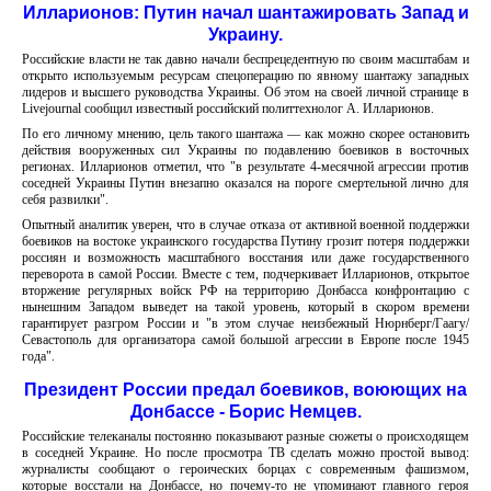
Илларионов: Путин начал шантажировать Запад и
Украину.
Российские власти не так давно начали беспрецедентную по своим масштабам и
открыто используемым ресурсам спецоперацию по явному шантажу западных
лидеров и высшего руководства Украины. Об этом на своей личной странице в
Livejournal сообщил известный российский политтехнолог А. Илларионов.
По его личному мнению, цель такого шантажа — как можно скорее остановить
действия вооруженных сил Украины по подавлению боевиков в восточных
регионах. Илларионов отметил, что "в результате 4-месячной агрессии против
соседней Украины Путин внезапно оказался на пороге смертельной лично для
себя развилки".
Опытный аналитик уверен, что в случае отказа от активной военной поддержки
боевиков на востоке украинского государства Путину грозит потеря поддержки
россиян и возможность масштабного восстания или даже государственного
переворота в самой России. Вместе с тем, подчеркивает Илларионов, открытое
вторжение регулярных войск РФ на территорию Донбасса конфронтацию с
нынешним Западом выведет на такой уровень, который в скором времени
гарантирует разгром России и "в этом случае неизбежный Нюрнберг/Гаагу/
Севастополь для организатора самой большой агрессии в Европе после 1945
года".
Президент России предал боевиков, воюющих на
Донбассе - Борис Немцев.
Российские телеканалы постоянно показывают разные сюжеты о происходящем
в соседней Украине. Но после просмотра ТВ сделать можно простой вывод:
журналисты сообщают о героических борцах с современным фашизмом,
которые восстали на Донбассе, но почему-то не упоминают главного героя