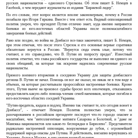
русских националистов – одиозного Стрелкова. Об этом пишет Б. Немцев в
Facebook, о чем передают журналисты из издания "Биржевой лидер".
По его словам, этот вопрос является вполне закономерным, почему в России
позабыли про Игоря Гиркина. Вместе с тем ответ есть. Видный оппозиционный
политик уверен, что президент Путин отлично знает, куда именно направятся
боевики из юго-восточных областей Украины после полномасштабного
завершения боевых действий.
Рано или поздно, но война на Донбассе все-таки закончится, пишет Б. Немцев,
при этом отмечая, что после этого Стрелок и его основные верные соратники
обязательно вернутся в Россию. "Вернутся сюда очень злые, потому что
считают, и это справедливо, что В. Путин их попросту предал". Известный
политик отметил, что глава российского государства не выполнил ни единого из
своих обещаний, на которые так искренне надеялись современные русские
националисты.
Прямого военного вторжения в соседнюю Украину для защиты донбасского
региона В. Путин не начал. Помощь он все же оказал, но никак не в том виде и
объемах, на которые рассчитывали пророссийски настроенные боевики. Кроме
этого, Путин нынче на произвол судьбы бросил всех ополченцев, отказавшись
предоставлять какую-либо помощь членам семей наемников, которые погибли в
юго-восточных областях соседней Украины.
"Путин-предатель, кидала и подлец. Именно так считают те, кто сегодня воюет в
Донбассе", - отмечает Немцов. Политик полностью уверен, что за
разочарованием в российском президенте последует что-то гораздо опаснее и
масштабнее, чем "интеллигентные митинги Сахарова и Болотной, и "даже не
Манежка националистов или какие-то беспорядки в Бирюлево". Представители
радикально настроенной оппозиции, вооруженные до зубов, с огромнейшей
поддержкой народа опасны для Путина. И действовать, внезапно вернувшись из
Украины, будут в Москве, в чем уверен видный политик.