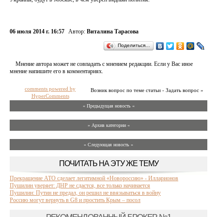
06 июля 2014 г. 16:57
Автор:
Виталина Тарасова
Поделиться…
Мнение автора может не совпадать с мнением редакции. Если у Вас иное
мнение напишите его в комментариях.
comments powered by
Возник вопрос по теме статьи - Задать вопрос »
HyperComments
« Предыдущая новость «
» Архив категории «
» Следующая новость »
ПОЧИТАТЬ НА ЭТУ ЖЕ ТЕМУ
Прекращение АТО сделает легитимной «Новороссию» - Илларионов
Пушилин уверяет: ДНР не сдастся, все только начинается
Пушилин: Путин не предал, он решил не ввязываться в войну
Россию могут вернуть в G8 и простить Крым – посол