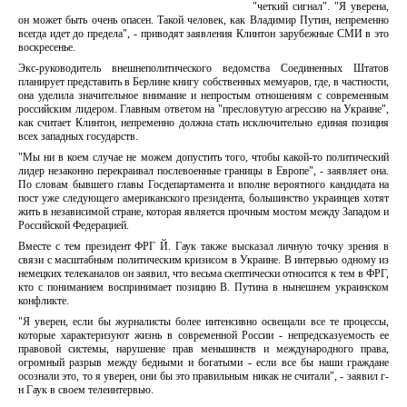
"четкий сигнал". "Я уверена,
он может быть очень опасен. Такой человек, как Владимир Путин, непременно
всегда идет до предела", - приводят заявления Клинтон зарубежные СМИ в это
воскресенье.
Экс-руководитель внешнеполитического ведомства Соединенных Штатов
планирует представить в Берлине книгу собственных мемуаров, где, в частности,
она уделила значительное внимание и непростым отношениям с современным
российским лидером. Главным ответом на "пресловутую агрессию на Украине",
как считает Клинтон, непременно должна стать исключительно единая позиция
всех западных государств.
"Мы ни в коем случае не можем допустить того, чтобы какой-то политический
лидер незаконно перекраивал послевоенные границы в Европе", - заявляет она.
По словам бывшего главы Госдепартамента и вполне вероятного кандидата на
пост уже следующего американского президента, большинство украинцев хотят
жить в независимой стране, которая является прочным мостом между Западом и
Российской Федерацией.
Вместе с тем президент ФРГ Й. Гаук также высказал личную точку зрения в
связи с масштабным политическим кризисом в Украине. В интервью одному из
немецких телеканалов он заявил, что весьма скептически относится к тем в ФРГ,
кто с пониманием воспринимает позицию В. Путина в нынешнем украинском
конфликте.
"Я уверен, если бы журналисты более интенсивно освещали все те процессы,
которые характеризуют жизнь в современной России - непредсказуемость ее
правовой системы, нарушение прав меньшинств и международного права,
огромный разрыв между бедными и богатыми - если все бы наши граждане
осознали это, то я уверен, они бы это правильным никак не считали", - заявил г-
н Гаук в своем телеинтервью.