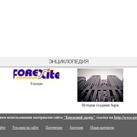
ЭНЦИКЛОПЕДИЯ
Forexite
История создания бирж
ном использовании материалов сайта
"Биржевой лидер"
ссылка на
http://www.pro
айте
Реклама на сайте
Партнерам
Авторам
Наши контакты