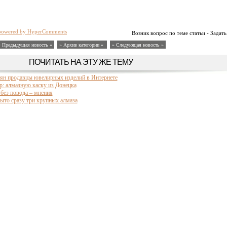
powered by HyperComments
Возник вопрос по теме статьи - Задать
« Предыдущая новость «
» Архив категории «
» Следующая новость »
ПОЧИТАТЬ НА ЭТУ ЖЕ ТЕМУ
ян продавцы ювелирных изделий в Интернете
р: алмазную каску из Донецка
без повода – мнения
ыто сразу три крупных алмаза