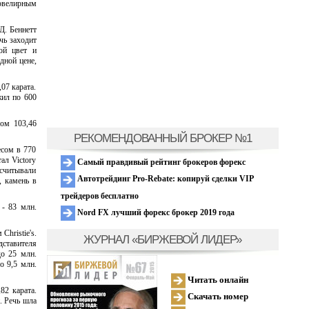
 ювелирным
Д. Беннетт
чь заходит
ой цвет и
дной цене,
07 карата.
жил по 600
сом 103,46
РЕКОМЕНДОВАННЫЙ БРОКЕР №1
есом в 770
ал Victory
Самый правдивый рейтинг брокеров форекс
ссчитывали
Автотрейдинг Pro-Rebate: копируй сделки VIP
, камень в
трейдеров бесплатно
 - 83 млн.
Nord FX лучший форекс брокер 2019 года
hristie's.
ЖУРНАЛ «БИРЖЕВОЙ ЛИДЕР»
дставителя
до 25 млн.
о 9,5 млн.
Читать онлайн
82 карата.
Скачать номер
. Речь шла