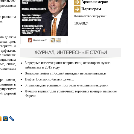
уникальном
Архив номеров
 оранжевым
Партнерам
Количество загрузок:
а рынка на
ы.
10698824
рма должна
нка, цвет,
сверкать и
дефектов,
ЖУРНАЛ, ИНТЕРЕСНЫЕ СТАТЬИ
т название
адиционным
3 вредные инвестиционные привычки, от которых нужно
ые, синие,
избавиться в 2015 году
иллиантами
Холодная война с Россией никогда и не заканчивалась
Нефть: Все могло быть и хуже…
ра камня,
изнанные в
3 правила для успешной торговли мусорными акциями
уществует
Лучший вариант для убыточных торговых позиций на рынке
кой формой
Форекс