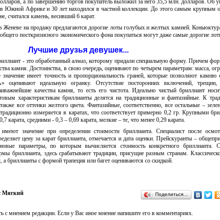
 долларов, а по завершению торгов покупатель выложил за него 35,5 млн. долларов. Об 
л в Южной Африке и 30 лет находился в частной коллекции. До этого самым крупным
е, считался камень, весивший 6 карат.
 в Женеве на продажу предлагаются дорогие лоты голубых и желтых камней. Коньюктур
 общего посткризисного экономического фона покупаться могут даже самые дорогие лот
Лучшие друзья девушек...
. Бриллиант - это обработанный алмаз, которому придали специальную форму. Причем фо
тва камня. Достоинства, в свою очередь, оценивают по четырем параметрам: масса, огра
е значение имеет точность и пропорциональность граней, которые позволяют камню 
А» оценивают идеальную огранку. Отсутствие посторонних включений, трещин, 
аиважнейшие качества камня, то есть его чистота. Идеально чистый бриллиант носи
товым характеристикам бриллианты делятся на традиционные и фантазийные. К тр
также все оттенки желтого цвета. Фантазийные, соответственно, все остальные – зелен
традиционно измеряется в каратах, что соответствует примерно 0,2 гр. Крупными бр
7 карата, средними - 0,3 – 0,69 карата, мелкие – те, что менее 0,29 карата.
 имеют значение при определении стоимости бриллианта. Специалист после осмот
еделяет цену за карат бриллианта, отмечается и дата оценки. Прейскуранты – общепр
новые параметры, по которым вычисляется стоимость конкретного бриллианта. С
ормы бриллианта, здесь срабатывают традиции, присущие разным странам. Классичес
ы, а бриллианты с формой трапеция или багет оцениваются со скидкой.
с Мягкий
Поделиться…
ь с мнением редакции. Если у Вас иное мнение напишите его в комментариях.