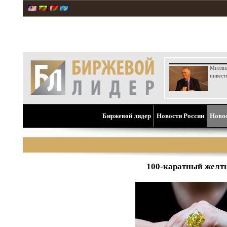
Милли
инвест
Биржевой лидер
Новости России
Ново
100-каратный желты