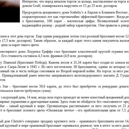
Интересно, что перед началом торгов за кольцо, выставленное на торги
домом Graff, планировалось выручить от 15 до 25 млн. долларов.
Председатель аукционного дома Sotheby’s в Европе и Ближнем Востоке 
охарактеризовал лот как «чрезвычайно эффектный бриллиант». Когда ре
о бриллиантах, 100 карат - магическая цифра. Великолепный золот
выдающийся размер - редкий набор характеристик. Они привели к рекор
смен в этот день торгов. Еще одним рекордным лотом стал розовый бриллиант весом 12,
в (7,3 млн. долларов). Таким образом, за каждый карат этого камня покупатель выло
цена за карат такого цвета.
елирного дома Лоуренса Граффа стал бриллиант классической круглой огранки ве
 Его стоимость составила 4,3 млн. франков (4,9 млн. долларов).
ry Diamond (Бриллиант Победа). Камень весом в 31,34 карата был создан из алмаза в
ен в Сьера-Леоне в 1945 г. Из него изготовлено 30 бриллиантов, одним из которых ст
ванный так в честь победы союзников во Второй мировой войне. На торгах за него ра
. Принадлежавший ранее невестке американского железнодорожного магната Д. Гулда
еля.
k Star – бриллиант весом 59,6 карата, до этого был приобретен за рекордные деньги
 отказался внести требуемую сумму.
ледующий день, 14 мая, когда свои торги проведет не менее известный аукционный дом C
ирные украшения и драгоценные камни. Здесь тоже не обойдется без «массивного» пре
Blue – самый крупный в мире. Организаторы рассчитывают за него получить от 21 
т и бриллиант зеленого цвета «Океанская мечта» - его приблизительная цена от 7,5 д
й дом Christie's совершил продажу крупного лота – оранжевого бриллианта весом 14,
ый крупный в мире оранжевый бриллиант оценивался дешевле, чем в итоге за него дали