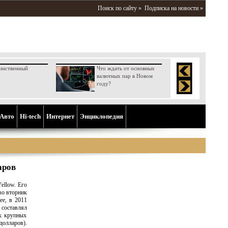
Поиск по сайту »
Подписка на новости »
инственный
Что ждать от основных
валютных пар в Новом
году?
Aвто
Hi-tech
Интернет
Энциклопедия
аров
ellow. Его
 во вторник
ее, в 2011
 составлял
ых крупных
долларов).