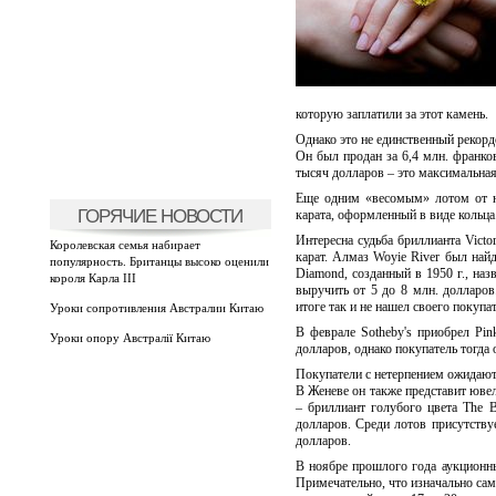
которую заплатили за этот камень.
Однако это не единственный рекорд
Он был продан за 6,4 млн. франко
тысяч долларов – это максимальная 
Еще одним «весомым» лотом от юв
ГОРЯЧИЕ НОВОСТИ
карата, оформленный в виде кольца.
Интересна судьба бриллианта Victo
Королевская семья набирает
карат. Алмаз Woyie River был найд
популярность. Британцы высоко оценили
Diamond, созданный в 1950 г., наз
короля Карла III
выручить от 5 до 8 млн. долларов
итоге так и не нашел своего покупат
Уроки сопротивления Австралии Китаю
В феврале Sotheby's приобрел Pin
Уроки опору Австралії Китаю
долларов, однако покупатель тогда
Покупатели с нетерпением ожидают с
В Женеве он также представит ювел
– бриллиант голубого цвета The 
долларов. Среди лотов присутствуе
долларов.
В ноябре прошлого года аукционны
Примечательно, что изначально сам