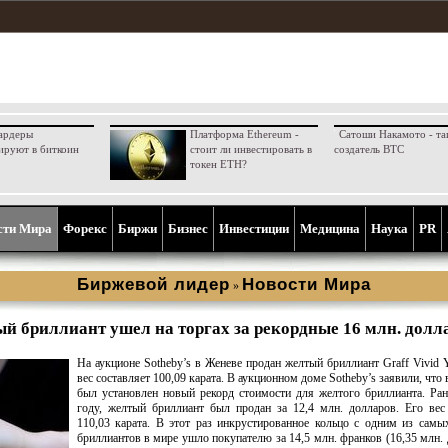
ардеры
Платформа Ethereum -
Сатоши Накамото - та
ируют в биткоин
стоит ли инвестировать в
создатель BTC
токен ETH?
сти Мира
Форекс
Биржи
Бизнес
Инвестиции
Медицина
Наука
PR
Биржевой лидер
Новости Мира
»
й бриллиант ушел на торгах за рекордные 16 млн. долл
На аукционе Sotheby’s в Женеве продан желтый бриллиант Graff Vivid Y
вес составляет 100,09 карата. В аукционном доме Sotheby’s заявили, что
был установлен новый рекорд стоимости для желтого бриллианта. Ран
году, желтый бриллиант был продан за 12,4 млн. долларов. Его вес
110,03 карата. В этот раз инкрустированное кольцо с одним из сам
бриллиантов в мире ушло покупателю за 14,5 млн. франков (16,35 млн. 