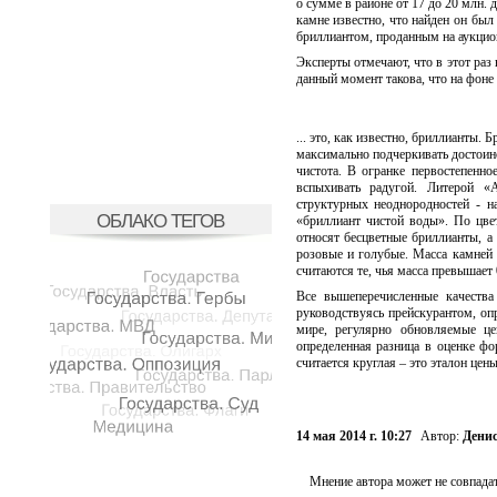
о сумме в районе от 17 до 20 млн.
камне известно, что найден он бы
бриллиантом, проданным на аукцион
Эксперты отмечают, что в этот раз
данный момент такова, что на фоне
... это, как известно, бриллианты
максимально подчеркивать достоинс
чистота. В огранке первостепенно
вспыхивать радугой. Литерой «
структурных неоднородностей - н
ОБЛАКО ТЕГОВ
«бриллиант чистой воды». По цве
относят бесцветные бриллианты, а 
розовые и голубые. Масса камней 
считаются те, чья масса превышает 0,
Все вышеперечисленные качества
руководствуясь прейскурантом, опр
мире, регулярно обновляемые це
определенная разница в оценке ф
считается круглая – это эталон цен
14 мая 2014 г. 10:27
Автор:
Дени
Мнение автора может не совпадат