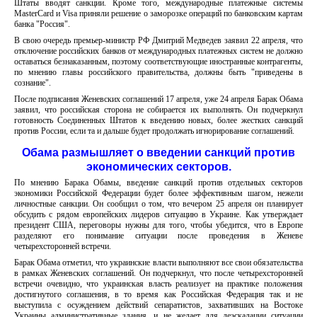
Штаты вводят санкции. Кроме того, международные платежные системы
MasterCard и Visa приняли решение о заморозке операций по банковским картам
банка "Россия".
В свою очередь премьер-министр РФ Дмитрий Медведев заявил 22 апреля, что
отключение российских банков от международных платежных систем не должно
оставаться безнаказанным, поэтому соответствующие иностранные контрагенты,
по мнению главы российского правительства, должны быть "приведены в
сознание".
После подписания Женевских соглашений 17 апреля, уже 24 апреля Барак Обама
заявил, что российская сторона не собирается их выполнять. Он подчеркнул
готовность Соединенных Штатов к введению новых, более жестких санкций
против России, если та и дальше будет продолжать игнорирование соглашений.
Обама размышляет о введении санкций против
экономических секторов.
По мнению Барака Обамы, введение санкций против отдельных секторов
экономики Российской Федерации будет более эффективным шагом, нежели
личностные санкции. Он сообщил о том, что вечером 25 апреля он планирует
обсудить с рядом европейских лидеров ситуацию в Украине. Как утверждает
президент США, переговоры нужны для того, чтобы убедится, что в Европе
разделяют его понимание ситуации после проведения в Женеве
четырехсторонней встречи.
Барак Обама отметил, что украинские власти выполняют все свои обязательства
в рамках Женевских соглашений. Он подчеркнул, что после четырехсторонней
встречи очевидно, что украинская власть реализует на практике положения
достигнутого соглашения, в то время как Российская Федерация так и не
выступила с осуждением действий сепаратистов, захвативших на Востоке
Украины административные здания, и не желает для деэскалации ситуации