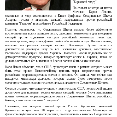
"Биржевой лидер".
По словам сенатора от штата
Мичиган Карла Левина,
сказанным в ходе состоявшегося в Киеве брифинга, Соединенные Штаты
Америки готовы к введению санкций, направленных против российской
компании "Газпром" и ряда банков Российской Федерации.
Политик подчеркнул, что Соединенные Штаты должны более эффективно
воспользоваться всеми полномочиями, дающими возможность для внедрения
санкций против отдельных секторов российской экономики, таких как
машиностроение, энергетика, финансовый и оборонный сектора. По его мнению,
введение секторальных санкций заставит Владимира Путина заплатить
действительно реальную цену за все незаконные действия, совершаемые
Российской Федерацией против Украины. Попытки России подорвать все те
демократические процессы, которые происходят сейчас в Украине, также не
должны оставаться без внимания, и Россия должна быть за это наказана.
Карл Левин объяснил, что в США существует закон, в рамках которого может
быть отдан приказ Госказначейству принять меры, направленные против
российских корреспондентских счетов и активов. Он заявил, что сейчас там
находятся миллиарды долларов, которые можно будет заморозить после
соответствующего исполнительного приказа президента Соединенных Штатов.
Сенатор отметил, что существующих у правительства США полномочий вполне
достаточно для принятия весьма мощных санкций, которые будут направлены
против имеющих корреспондентские счета в Соединенных Штатах российских
банков, в том числе и против "Газпрома".
Напомним, что введение санкций против России обусловлено аннексией
Крымского полуострова. 20 марта этого года американское Министерство
финансов опубликовало список россиян, по отношению к которым Соединенные