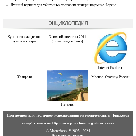
Лучший вариант для убыточных торговых позиций на рынке Форекс
ЭНЦИКЛОПЕДИЯ
Курс новозеландского
Олимпийские игры 2014
доллара к евро
(Олимпиада в Сочи)
Internet Explorer
30 апреля
Москва. Столица России
Нетания
При полном или частичном использовании материалов сайта
"Биржевой
лидер"
ссылка на
http://www.profi-forex.org
обязательна.
© Masterforex-V 2005 - 2024
Все права защищены.