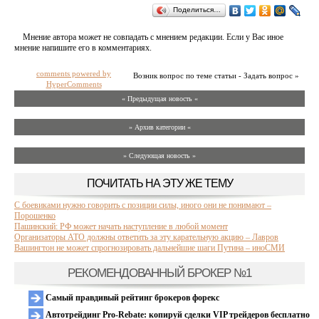
Поделиться…
Мнение автора может не совпадать с мнением редакции. Если у Вас иное
мнение напишите его в комментариях.
comments powered by
Возник вопрос по теме статьи - Задать вопрос »
HyperComments
« Предыдущая новость «
» Архив категории «
» Следующая новость »
ПОЧИТАТЬ НА ЭТУ ЖЕ ТЕМУ
С боевиками нужно говорить с позиции силы, иного они не понимают –
Порошенко
Пашинский: РФ может начать наступление в любой момент
Организаторы АТО должны ответить за эту карательную акцию – Лавров
Вашингтон не может спрогнозировать дальнейшие шаги Путина – иноСМИ
РЕКОМЕНДОВАННЫЙ БРОКЕР №1
Самый правдивый рейтинг брокеров форекс
Автотрейдинг Pro-Rebate: копируй сделки VIP трейдеров бесплатно