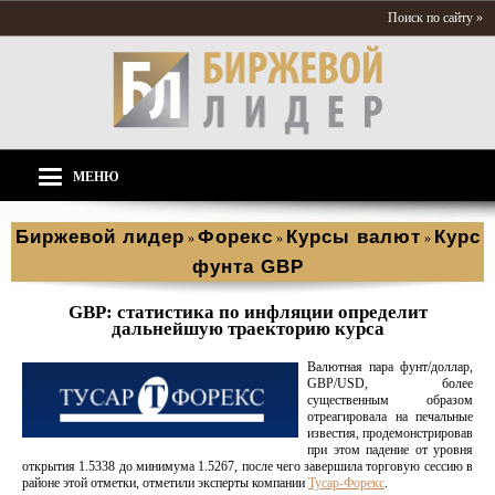
Поиск по сайту »
МЕНЮ
Биржевой лидер
Форекс
Курсы валют
Курс
»
»
»
фунта GBP
GBP: статистика по инфляции определит
дальнейшую траекторию курса
Валютная пара фунт/доллар,
GBP/USD, более
существенным образом
отреагировала на печальные
известия, продемонстрировав
при этом падение от уровня
открытия 1.5338 до минимума 1.5267, после чего завершила торговую сессию в
районе этой отметки, отметили эксперты компании
Тусар-Форекс
.