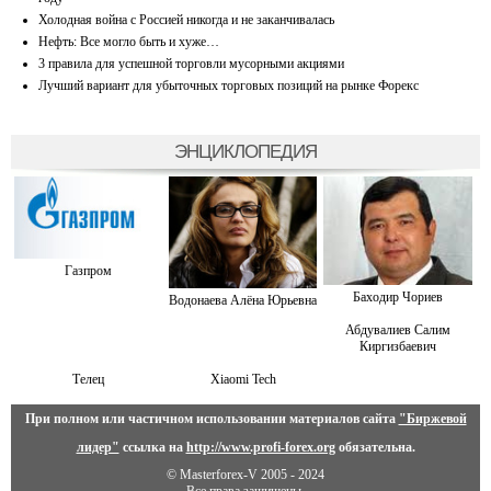
Холодная война с Россией никогда и не заканчивалась
Нефть: Все могло быть и хуже…
3 правила для успешной торговли мусорными акциями
Лучший вариант для убыточных торговых позиций на рынке Форекс
ЭНЦИКЛОПЕДИЯ
Газпром
Баходир Чориев
Водонаева Алёна Юрьевна
Абдувалиев Салим
Киргизбаевич
Телец
Xiaomi Tech
При полном или частичном использовании материалов сайта
"Биржевой
лидер"
ссылка на
http://www.profi-forex.org
обязательна.
© Masterforex-V 2005 - 2024