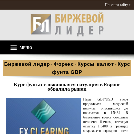
Поиск по сайту »
МЕНЮ
Биржевой лидер
Форекс
Курсы валют
Курс
»
»
»
фунта GBP
Курс фунта: сложившаяся ситуация в Европе
обвалила рынок
Пара GBP/USD вчера
продолжала медвежий
импульс, опустившись до
показателя в 1.5484. В
ближайшее время смещение
останется бычьим, тестируя
отметку 1.5400 в границах
медвежьего сценария после