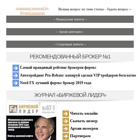
comments powered by
Возник вопрос по теме статьи - Задать вопрос »
HyperComments
« Предыдущая новость «
» Архив категории «
» Следующая новость »
РЕКОМЕНДОВАННЫЙ БРОКЕР №1
Самый правдивый рейтинг брокеров форекс
Автотрейдинг Pro-Rebate: копируй сделки VIP трейдеров бесплатно
Nord FX лучший форекс брокер 2019 года
ЖУРНАЛ «БИРЖЕВОЙ ЛИДЕР»
Читать онлайн
Скачать номер
Архив номеров
Партнерам