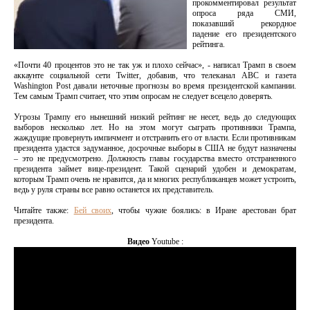
прокомментировал результат
опроса ряда СМИ,
показавший рекордное
падение его президентского
рейтинга.
«Почти 40 процентов это не так уж и плохо сейчас», - написал Трамп в своем
аккаунте социальной сети Twitter, добавив, что телеканал ABC и газета
Washington Post давали неточные прогнозы во время президентской кампании.
Тем самым Трамп считает, что этим опросам не следует всецело доверять.
Угрозы Трампу его нынешний низкий рейтинг не несет, ведь до следующих
выборов несколько лет. Но на этом могут сыграть противники Трампа,
жаждущие провернуть импичмент и отстранить его от власти. Если противникам
президента удастся задуманное, досрочные выборы в США не будут назначены
– это не предусмотрено. Должность главы государства вместо отстраненного
президента займет вице-президент. Такой сценарий удобен и демократам,
которым Трамп очень не нравится, да и многих республиканцев может устроить,
ведь у руля страны все равно останется их представитель.
Читайте также:
Бей своих
, чтобы чужие боялись: в Иране арестован брат
президента.
Видео
Youtube :