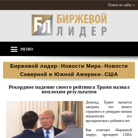
Поиск по сайту »
МЕНЮ
Биржевой лидер
Новости Мира
Новости
»
»
Северной и Южной Америки
США
»
Рекордное падение своего рейтинга Трамп назвал
неплохим результатом
Дональд Трамп пытается
заверить, что ничего
страшного в рекордно низких
показателях его
президентского рейтинга нет.
Как отмечает «Биржевой
лидер», президент США