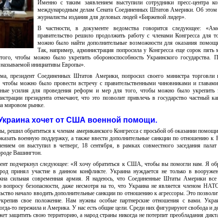
Именно с таким заявлением выступили сотрудники пресс-центра ко
международным делам Сената Соединенных Штатов Америки. Об этом
журналисты издания для деловых людей «Биржевой лидер».
В частности, в документе ведомства говорится следующее: «Аме
правительство решило продолжить работу с членами Конгресса для т
можно было найти дополнительные возможности для оказания помощи
Так, например, администрация попросила у Конгресса еще сорок пять
того, чтобы можно было укрепить обороноспособность Украинского государства. П
к называемой инициативы Европы».
ма, президент Соединенных Штатов Америки, попросил своего министра торговли 
, чтобы можно было провести встречу с правительственными чиновниками и главами
ные усилия для проведения реформ и мер для того, чтобы можно было укрепить 
истрации президента отмечают, что это позволит привлечь в государство частный ка
на мировом рынке.
Украина хочет от США военной помощи.
, решил обратиться к членам американского Конгресса с просьбой об оказании помощи
 оказать военную поддержку, а также ввести дополнительные санкции по отношению к 
ением он выступил в четверг, 18 сентября, в рамках совместного заседания палат
роде Вашингтон.
дент подчеркнул следующее: «Я хочу обратиться к США, чтобы вы помогли нам. Я о
род принял участие в данном конфликте. Украина нуждается не только в вооружен
жна сильная современная армия. Я надеюсь, что Соединенные Штаты Америки все
о вопросу безопасности, даже несмотря на то, что Украина не является членом НАТ
ство начало вводить дополнительные санкции по отношению к агрессоры. Это позволи
крепив свое положение. Нам нужны особые партнерские отношения с вами. Украи
когда-то пережила и Америка. У нас есть общие цели. Среди них фигурируют свобода и д
жет защитить свою территорию, а народ страны никогда не потерпит преобладания дик