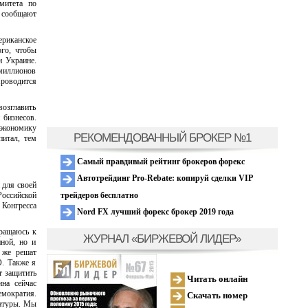
митета по
 сообщают
риканское
ого, чтобы
 Украине.
 миллионов
роводится
возглавить
 бизнесов.
экономику
РЕКОМЕНДОВАННЫЙ БРОКЕР №1
питал, тем
Самый правдивый рейтинг брокеров форекс
Автотрейдинг Pro-Rebate: копируй сделки VIP
 для своей
трейдеров бесплатно
Российской
 Конгресса
Nord FX лучший форекс брокер 2019 года
бращаюсь к
ЖУРНАЛ «БИРЖЕВОЙ ЛИДЕР»
ной, но и
 же решат
О. Также я
т защитить
Читать онлайн
на сейчас
емократия.
Скачать номер
татуры. Мы