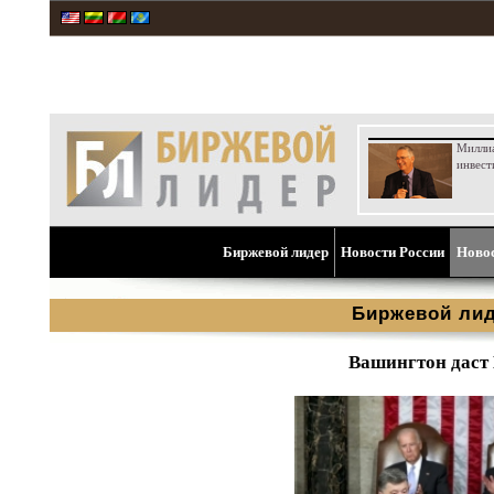
Милли
инвест
Биржевой лидер
Новости России
Ново
Биржевой ли
Вашингтон даст 