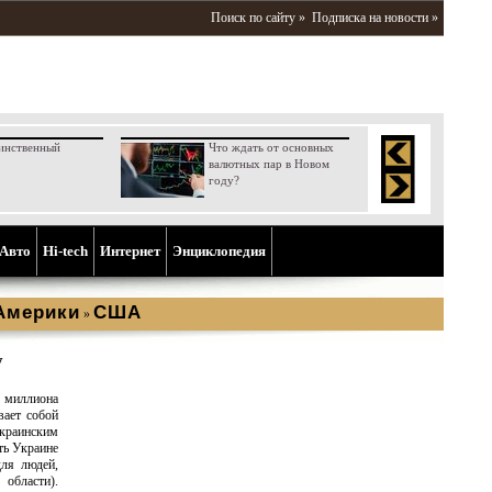
Поиск по сайту »
Подписка на новости »
инственный
Что ждать от основных
валютных пар в Новом
году?
Aвто
Hi-tech
Интернет
Энциклопедия
Америки
США
»
у
 миллиона
вает собой
краинским
ть Украине
для людей,
 области).