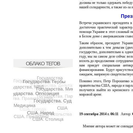
должны не только одержать победу
нашей солидарности, а также из-за
През
Встречи украинского президента 
достаточно практический характе
помощи Украине в этот сложный пе
в Белом доме с американским глав
Таким образом, президент Украин
дополнительно к тем деньгам (дв
государство, дополнительно к одн
году, мы на самом деле сейчас вел
вплоть до продолжения сотрудниче
ОБЛАКО ТЕГОВ
нам приедет специальная антик
финансирования. Будут присутство
ожидаем, напрямую свидетельствует
Помимо этого, Петр Порошенко за
правительства США, народа и парлам
получится выйти из кризисного 
мировой арене.
19 сентября 2014 г. 06:11
Автор:
Мнение автора может не совпадат