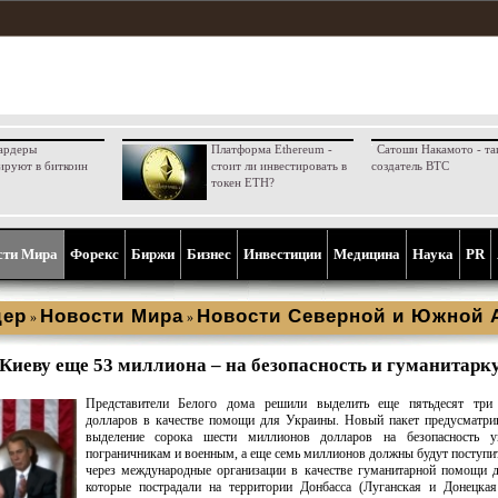
ардеры
Платформа Ethereum -
Сатоши Накамото - та
ируют в биткоин
стоит ли инвестировать в
создатель BTC
токен ETH?
сти Мира
Форекс
Биржи
Бизнес
Инвестиции
Медицина
Наука
PR
дер
Новости Мира
Новости Северной и Южной 
»
»
Киеву еще 53 миллиона – на безопасность и гуманитарк
Представители Белого дома решили выделить еще пятьдесят три
долларов в качестве помощи для Украины. Новый пакет предусматри
выделение сорока шести миллионов долларов на безопасность у
пограничникам и военным, а еще семь миллионов должны будут поступи
через международные организации в качестве гуманитарной помощи 
которые пострадали на территории Донбасса (Луганская и Донецкая