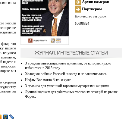
Архив номеров
ными из-за
Партнерам
Количество загрузок:
ссе носили
10698824
расширение
встретился
 факт, что
жку нашего
ЖУРНАЛ, ИНТЕРЕСНЫЕ СТАТЬИ
 в текущем
гарантиям,
й неделе к
3 вредные инвестиционные привычки, от которых нужно
 вопросам
избавиться в 2015 году
которые мы
Холодная война с Россией никогда и не заканчивалась
Нефть: Все могло быть и хуже…
со стороны
3 правила для успешной торговли мусорными акциями
осударству
ожение на
Лучший вариант для убыточных торговых позиций на рынке
Форекс