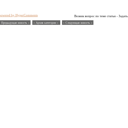
powered by HyperComments
Возник вопрос по теме статьи - Задать
« Предыдущая новость «
» Архив категории «
» Следующая новость »