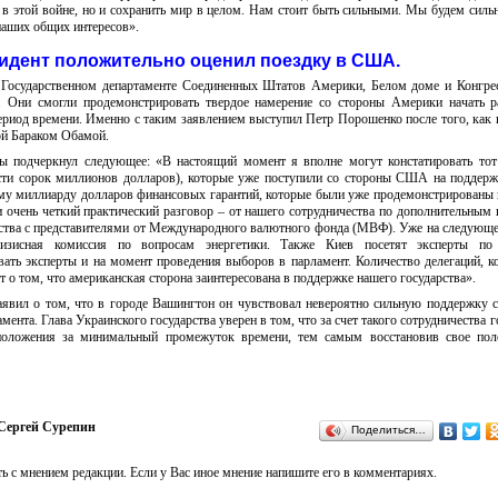
 в этой войне, но и сохранить мир в целом. Нам стоит быть сильными. Мы будем силь
 наших общих интересов».
идент положительно оценил поездку в США.
в Государственном департаменте Соединенных Штатов Америки, Белом доме и Конгре
р. Они смогли продемонстрировать твердое намерение со стороны Америки начать 
риод времени. Именно с таким заявлением выступил Петр Порошенко после того, как 
ой Бараком Обамой.
ы подчеркнул следующее: «В настоящий момент я вполне могут констатировать тот
ести сорок миллионов долларов), которые уже поступили со стороны США на поддер
ому миллиарду долларов финансовых гарантий, которые были уже продемонстрированы
и очень четкий практический разговор – от нашего сотрудничества по дополнительным 
ства с представителями от Международного валютного фонда (МВФ). Уже на следующе
ризисная комиссия по вопросам энергетики. Также Киев посетят эксперты по
вать эксперты и на момент проведения выборов в парламент. Количество делегаций, 
 о том, что американская сторона заинтересована в поддержке нашего государства».
явил о том, что в городе Вашингтон он чувствовал невероятно сильную поддержку 
ента. Глава Украинского государства уверен в том, что за счет такого сотрудничества г
положения за минимальный промежуток времени, тем самым восстановив свое пол
Сергей Сурепин
Поделиться…
ь с мнением редакции. Если у Вас иное мнение напишите его в комментариях.