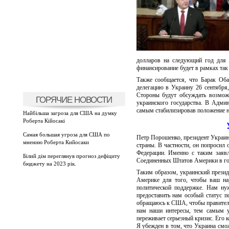
долларов на следующий год для 
финансирование будет в рамках та
Также сообщается, что Барак Оба
делегацию в Украину 26 сентября
Стороны будут обсуждать возмож
ГОРЯЧИЕ НОВОСТИ
украинского государства. В Админ
самым стабилизировав положение 
Найбільша загроза для США на думку
Роберта Кійосакі
Самая большая угроза для США по
Петр Порошенко, президент Украины
мнению Роберта Кийосаки
страны. В частности, он попросил
Федерации. Именно с таким заявл
Білий дім переглянув прогноз дефіциту
Соединенных Штатов Америки в го
бюджету на 2023 рік.
Таким образом, украинский прези
Америке для того, чтобы ваш на
политической поддержке. Нам ну
предоставить нам особый статус п
обращаюсь к США, чтобы правитель
нам наши интересы, тем самым у
переживает серьезный кризис. Его 
Я убежден в том, что Украина смо