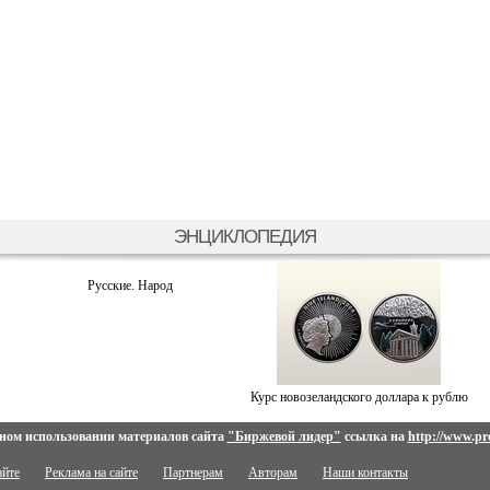
ЭНЦИКЛОПЕДИЯ
Русские. Народ
Курс новозеландского доллара к рублю
ном использовании материалов сайта
"Биржевой лидер"
ссылка на
http://www.pro
айте
Реклама на сайте
Партнерам
Авторам
Наши контакты