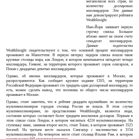
мегаполисов всех стран, по
количеству долларовых
миллиардеров. Эти данные
нам демонстрируют рейтинги
WealthInsight.
Нью-Йорк занимает первую
строчку списка. Большое
яблоко имеет на своем счету
семьдесят миллиардеров.
Данные издательства
WealthInsight свидетельствуют о том, что основной процент миллиардеров
проживают на Манхеттене. В первую пятерку лидеров списка вошли такие
крупные столицы мира, как Лондон, в котором начитывается пятьдесят четыре
миллиардера, Гонконг, на территории которого проживает сорок олигархов, и
Пекин с двадцатью девятью миллиардерами.
Однако, об именах миллиардеров, которые проживают в Москве, не
распространяются. Как сообщает крупное издание CEO, на территории
Российской Федерации проживает сто тридцать один долларовый миллиардер, то
есть, можно сделать вывод, что половина из общего числа миллиардеров
проживает в Москве.
Однако, стоит заметить, что в рейтинг двадцати крупнейших по количеству
мультимиллионеров городов столица России не вошла. В этом случае
мультимиллионерами, по представлению WealthInsight, являются люди,
состояние которых составляет более тридцати миллионов долларов. Первым в
этом списке стала Лондон, в котором числиться 4224 мультимиллионера. На
ступеньку ниже, занимая второе место, стоит Токио, в котором проживает 3525
богачей. На третьем месте оказался Сингапур с численностью в 3154
мультимиллионера. На четвертом месте стоит столица Италии Рим, в котором