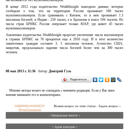
насчитывается 945 мультимиллионеров.
В конце 2012 года издательство WealthInsight выводило данные, которые
сообщали о том, что на территории России проживает 160 тысяч
мультимиллионеров. Если сравнивать с Китаем, то в нем проживает 1.3
миллиона богачей, в Индии - 250 тысяч, а в Бразилии и вовсе 194 тысячи. Из
числа стран БРИКС Россия опережает только ЮАР, где живет 45 тысяч
мультимиллионеров.
Аналитики издательства WealthInsight пророчат увеличение числа миллионеров
в странах БРИКС на 76 процентов еще к 2016 году. И в итог количество
зажиточных граждан составит 3, 5 миллиона человек. Агентство США,
напротив, предсказывало падение числа богачей более чем на 300 тысяч
человек.
08 мая 2013 г. 11:36
Автор:
Дмитрий Гузь
Поделиться…
Мнение автора может не совпадать с мнением редакции. Если у Вас иное
мнение напишите его в комментариях.
comments powered by
Возник вопрос по теме статьи - Задать вопрос »
HyperComments
« Предыдущая новость «
» Архив категории «