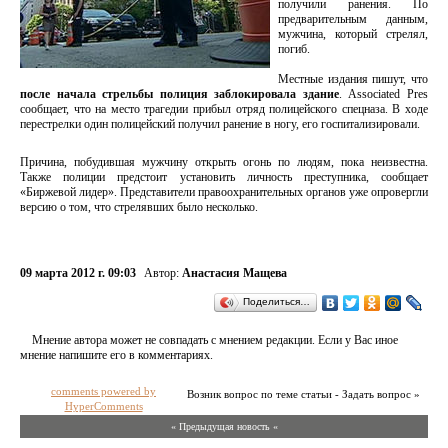
получили ранения. По
предварительным данным,
мужчина, который стрелял,
погиб.
Местные издания пишут, что
после начала стрельбы полиция заблокировала здание
. Associated Pres
сообщает, что на место трагедии прибыл отряд полицейского спецназа. В ходе
перестрелки один полицейский получил ранение в ногу, его госпитализировали.
Причина, побудившая мужчину открыть огонь по людям, пока неизвестна.
Также полиции предстоит установить личность преступника, сообщает
«Биржевой лидер». Представители правоохранительных органов уже опровергли
версию о том, что стрелявших было несколько.
09 марта 2012 г. 09:03
Автор:
Анастасия Мащева
Поделиться…
Мнение автора может не совпадать с мнением редакции. Если у Вас иное
мнение напишите его в комментариях.
comments powered by
Возник вопрос по теме статьи - Задать вопрос »
HyperComments
« Предыдущая новость «