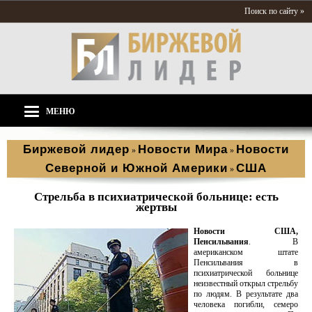
Поиск по сайту »
МЕНЮ
Биржевой лидер
Новости Мира
Новости
»
»
Северной и Южной Америки
США
»
Стрельба в психиатрической больнице: есть
жертвы
Новости США,
Пенсильвания
. В
американском штате
Пенсильвания в
психиатрической больнице
неизвестный открыл стрельбу
по людям. В результате два
человека погибли, семеро