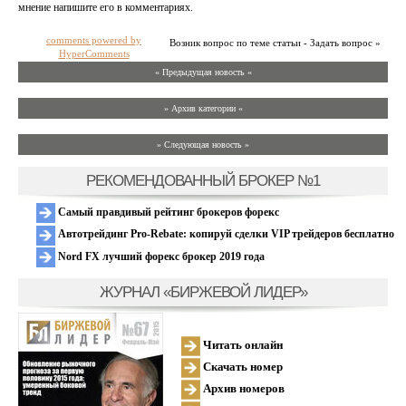
мнение напишите его в комментариях.
comments powered by
Возник вопрос по теме статьи - Задать вопрос »
HyperComments
« Предыдущая новость «
» Архив категории «
» Следующая новость »
РЕКОМЕНДОВАННЫЙ БРОКЕР №1
Самый правдивый рейтинг брокеров форекс
Автотрейдинг Pro-Rebate: копируй сделки VIP трейдеров бесплатно
Nord FX лучший форекс брокер 2019 года
ЖУРНАЛ «БИРЖЕВОЙ ЛИДЕР»
Читать онлайн
Скачать номер
Архив номеров