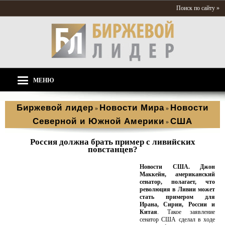
Поиск по сайту »
МЕНЮ
Биржевой лидер
Новости Мира
Новости
»
»
Северной и Южной Америки
США
»
Россия должна брать пример с ливийских
повстанцев?
Новости США.
Джон
Маккейн, американский
сенатор, полагает, что
революция в Ливии может
стать примером для
Ирана, Сирии, России и
Китая
. Такое заявление
сенатор США сделал в ходе