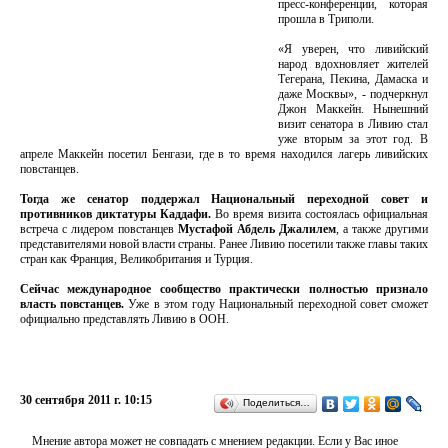
пресс-конференции, которая
прошла в Триполи.
«Я уверен, что ливийский
народ вдохновляет жителей
Тегерана, Пекина, Дамаска и
даже Москвы», - подчеркнул
Джон Маккейн. Нынешний
визит сенатора в Ливию стал
уже вторым за этот год. В
апреле Маккейн посетил Бенгази, где в то время находился лагерь ливийских
повстанцев.
Тогда же сенатор поддержал Национальный переходной совет и
противников диктатуры Каддафи.
Во время визита состоялась официальная
встреча с лидером повстанцев
Мустафой Абдель Джалилем
, а также другими
представителями новой власти страны. Ранее Ливию посетили также главы таких
стран как Франция, Великобритания и Турция.
Сейчас международное сообщество практически полностью признало
власть повстанцев.
Уже в этом году Национальный переходной совет сможет
официально представлять Ливию в ООН.
30 сентября 2011 г. 10:15
Поделиться…
Мнение автора может не совпадать с мнением редакции. Если у Вас иное