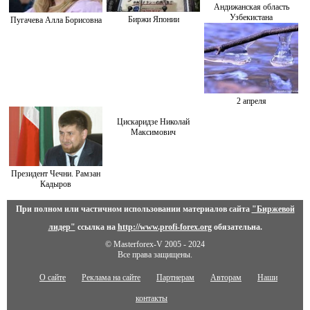
Андижанская область
Узбекистана
Биржи Японии
Пугачева Алла Борисовна
2 апреля
Цискаридзе Николай
Максимович
Президент Чечни. Рамзан
Кадыров
При полном или частичном использовании материалов сайта
"Биржевой
лидер"
ссылка на
http://www.profi-forex.org
обязательна.
© Masterforex-V 2005 - 2024
Все права защищены.
О сайте
Реклама на сайте
Партнерам
Авторам
Наши
контакты