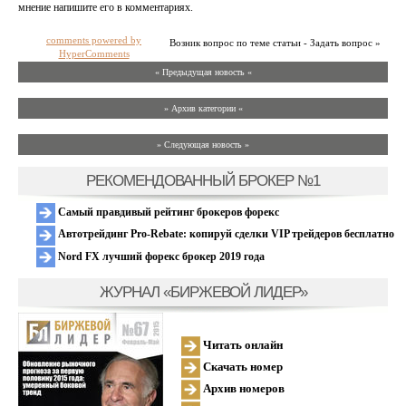
мнение напишите его в комментариях.
comments powered by
Возник вопрос по теме статьи - Задать вопрос »
HyperComments
« Предыдущая новость «
» Архив категории «
» Следующая новость »
РЕКОМЕНДОВАННЫЙ БРОКЕР №1
Самый правдивый рейтинг брокеров форекс
Автотрейдинг Pro-Rebate: копируй сделки VIP трейдеров бесплатно
Nord FX лучший форекс брокер 2019 года
ЖУРНАЛ «БИРЖЕВОЙ ЛИДЕР»
Читать онлайн
Скачать номер
Архив номеров