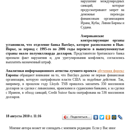
нарушение международных
санкций, которые
предусматривают запрет на
денежные переводы
финансовым организациям
Ирана, Кубы, Ливии Бирмы и
Судана.
Американские
контролирующие органы
установили, что отделение банка Barclays, которое расположено в Нью-
Йорке, за период с 1995-го по 2006 годы перевело в вышеупомянутые
страны около полумиллиарда долларов.
Представители британского банка
признали факт нарушения и, для урегулирования конфликта, согласились
выплатить назначенный штраф.
Аналитики информационного агенства лучшего проекта
обучения форекс
Европы
обращают внимание на то, что Barclays далеко не первая финансовая
организация, которую оштрафовали власти США за подобные действия. Так,
например, в прошлом году Lloyds TSB пришлось заплатить 350 миллионов
долларов за сделки с ливанскими, иранскими и суданскими банками, а за сделки
с Ираном, в обход санкций, Credit Suisse была оштрафована на 536 миллионов
долларов.
18 августа 2010 г. 11:16
Поделиться…
Мнение автора может не совпадать с мнением редакции. Если у Вас иное