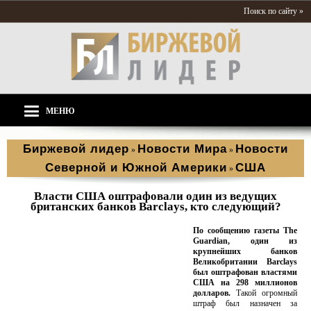
Поиск по сайту »
МЕНЮ
Биржевой лидер
Новости Мира
Новости
»
»
Северной и Южной Америки
США
»
Власти США оштрафовали один из ведущих
британских банков Barclays, кто следующий?
По сообщению газеты The
Guardian, один из
крупнейших банков
Великобритании Barclays
был оштрафован властями
США на 298 миллионов
долларов.
Такой огромный
штраф был назначен за