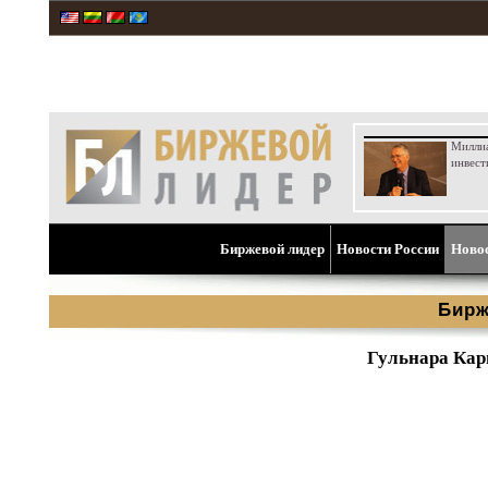
Милли
инвест
Биржевой лидер
Новости России
Ново
Бирж
Гульнара Кар