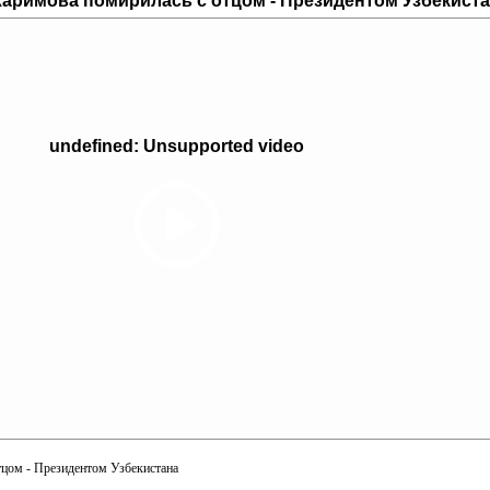
Каримова помирилась с отцом - Президентом Узбекист
undefined: Unsupported video
тцом - Президентом Узбекистана