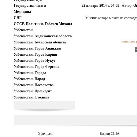
Государства. Флаги
22 января 2014 г. 04:09
Автор:
О
Медицина
СНГ
Мнение автора может не совпадат
СССР. Политики. Гобачев Михаил
Узбекистан
Узбекистан. Андижанская область
comments 
Узбекистан. Бухарская область
Узбекистан. Город Андижан
Узбекистан. Город Карши
Узбекистан. Город Нукус
Узбекистан. Город Фергана
Узбекистан. Города
Узбекистан. Народ
Узбекистан. Посольства
Узбекистан. Президент
Узбекистан. Столица
5 февраля
Биржи США