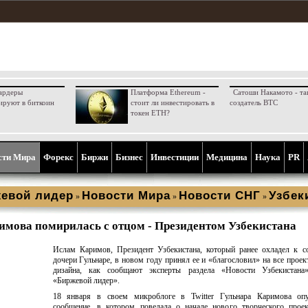
ардеры
Платформа Ethereum -
Сатоши Накамото - та
ируют в биткоин
стоит ли инвестировать в
создатель BTC
токен ETH?
сти Мира
Форекс
Биржи
Бизнес
Инвестиции
Медицина
Наука
PR
евой лидер
Новости Мира
Новости СНГ
Узбек
»
»
»
имова помирилась с отцом - Президентом Узбекистана
Ислам Каримов, Президент Узбекистана, который ранее охладел к с
дочери Гульнаре, в новом году принял ее и «благословил» на все проек
дизайна, как сообщают эксперты раздела «Новости Узбекистана
«Биржевой лидер».
18 января в своем микроблоге в Twitter Гульнара Каримова опу
сообщение, в котором поведала о начале нового творческого прое