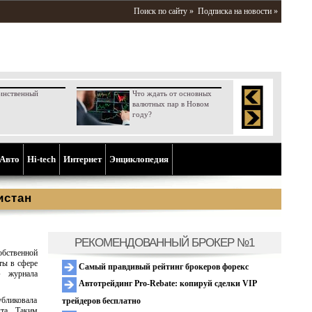
Поиск по сайту »
Подписка на новости »
инственный
Что ждать от основных
валютных пар в Новом
году?
Aвто
Hi-tech
Интернет
Энциклопедия
истан
РЕКОМЕНДОВАННЫЙ БРОКЕР №1
обственной
ты в сфере
Самый правдивый рейтинг брокеров форекс
» журнала
Автотрейдинг Pro-Rebate: копируй сделки VIP
бликовала
трейдеров бесплатно
кта. Таким