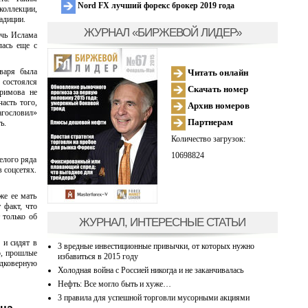
Nord FX лучший форекс брокер 2019 года
коллекции,
адиции.
ЖУРНАЛ «БИРЖЕВОЙ ЛИДЕР»
очь Ислама
лась еще с
нваря была
Читать онлайн
 состоялся
Скачать номер
римова не
асть того,
Архив номеров
агословил»
Партнерам
ь.
Количество загрузок:
10698824
елого ряда
в соцсетях.
же ее мать
 факт, что
 только об
ЖУРНАЛ, ИНТЕРЕСНЫЕ СТАТЬИ
 и сидят в
3 вредные инвестиционные привычки, от которых нужно
о, прошлые
избавиться в 2015 году
одковерную
Холодная война с Россией никогда и не заканчивалась
Нефть: Все могло быть и хуже…
3 правила для успешной торговли мусорными акциями