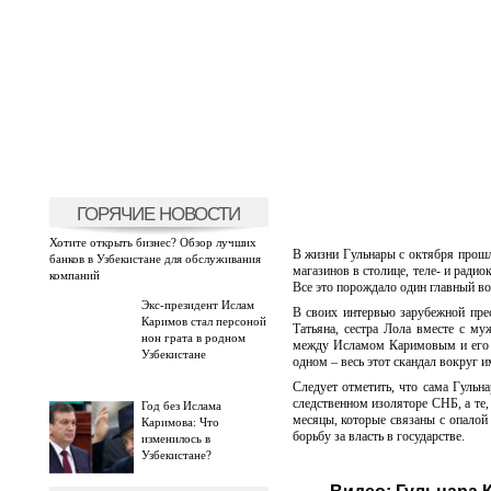
ГОРЯЧИЕ НОВОСТИ
Хотите открыть бизнес? Обзор лучших
В жизни Гульнары с октября прошл
банков в Узбекистане для обслуживания
магазинов в столице, теле- и радио
компаний
Все это порождало один главный во
Экс-президент Ислам
В своих интервью зарубежной прес
Каримов стал персоной
Татьяна, сестра Лола вместе с м
нон грата в родном
между Исламом Каримовым и его с
Узбекистане
одном – весь этот скандал вокруг
Следует отметить, что сама Гульна
следственном изоляторе СНБ, а те,
Год без Ислама
месяцы, которые связаны с опало
Каримова: Что
борьбу за власть в государстве.
изменилось в
Узбекистане?