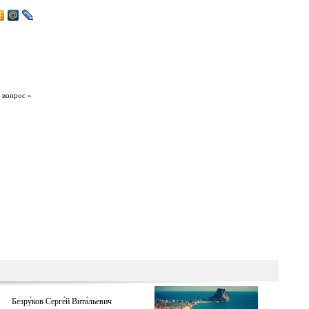
 вопрос »
Безру́ков Серге́й Вита́льевич