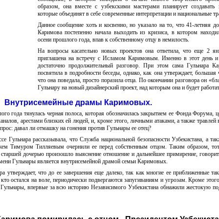
образом, она вместе с узбекскими мастерами планирует создавать 
которые объединят в себе современные интерпретации и национальные тр
Данное сообщение хоть и косвенно, но указало на то, что 41-летняя д
Каримова постепенно начала выходить из кризиса, в котором находи
осени прошлого года, впав к собственному отцу в немилость.
На вопросы касательно новых проектов она ответила, что еще 2 я
приглашена на встречу с Исламом Каримовым. Именно в этот день и
достаточно продолжительный разговор. При этом сама Гульнара Ка
посвятила в подробности беседы, однако, как она утверждает, большая ч
что она поведала, просто поразила отца. По окончании разговора он «бл
Гульнару на новый дизайнерский проект, над которым она и будет работат
Внутрисемейные драмы Каримовых.
ого года тянулась черная полоса, которая обозначилась закрытием ее Фонда Форума, ц
каналов, арестами близких ей людей, и, кроме этого, личными атаками, а также травлей 
прос: давал ли отмашку на гонения против Гульнары ее отец?
се Гульнара рассказывала, что Служба национальной безопасности Узбекистана, а так
ужем Тимуром Тилляевым очернили ее перед собственным отцом. Таким образом, тот
таршей дочерью произошло выяснение отношение и дальнейшее примирение, говорит
 имени Гульнары является внутрисемейной драмой семьи Каримовых.
ра утверждает, что до ее завершения еще далеко, так как многие ее приближенные так
 кто остался на воле, периодически подвергаются запугиваниям и угрозам. Кроме этог
й Гульнары, впервые за всю историю Независимого Узбекистана обнажили жестокую п