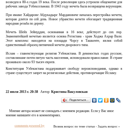
возведен в 80-х годах 19 века. После революции здесь устроили общежитие для
рабочих завода Узбексельмаш. В 1943 году мечеть была возвращена верующим.
При имаме Хайдарове Абдукадыре Мардановиче началась перестройка мечети,
которая длится по сей день. Новое убранство мечети обогащает традиционная
народная резьба по дереву.
Мечеть Шейх Зейнуддин, основанная в 16 веке, действует до сих пор.
Знаменитейшей мечетью является основа Регистана - храм Ходжа Ахрар Вали.
Этот комплекс находится на площади Чорсу в Ташкенте, являя собой
единственный образец пятничной мечети дворового типа.
Ислам – главенствующая религия Узбекистана. В девяностых годах русские,
составлявшие почти пятую часть населения, исповедовали православие. В стране
проживало около 93 тысяч евреев.
Конституция Узбекистана поддерживает свободу вероисповедания, однако в
стране существует запрет на религиозные действия, противоречащие Исламу.
22 июля 2013 г. 20:38
Автор:
Кристина Вакуловская
Поделиться…
Мнение автора может не совпадать с мнением редакции. Если у Вас иное
мнение напишите его в комментариях.
comments powered by
Возник вопрос по теме статьи - Задать вопрос »