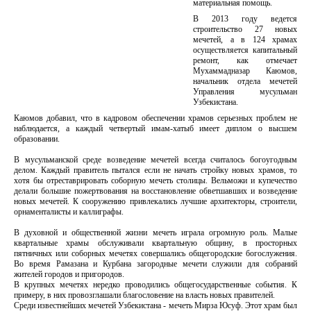
материальная помощь.
В 2013 году ведется
строительство 27 новых
мечетей, а в 124 храмах
осуществляется капитальный
ремонт, как отмечает
Мухаммадназар Каюмов,
начальник отдела мечетей
Управления мусульман
Узбекистана.
Каюмов добавил, что в кадровом обеспечении храмов серьезных проблем не
наблюдается, а каждый четвертый имам-хатыб имеет диплом о высшем
образовании.
В мусульманской среде возведение мечетей всегда считалось богоугодным
делом. Каждый правитель пытался если не начать стройку новых храмов, то
хотя бы отреставрировать соборную мечеть столицы. Вельможи и купечество
делали большие пожертвования на восстановление обветшавших и возведение
новых мечетей. К сооружению привлекались лучшие архитекторы, строители,
орнаменталисты и каллиграфы.
В духовной и общественной жизни мечеть играла огромную роль. Малые
квартальные храмы обслуживали квартальную общину, в просторных
пятничных или соборных мечетях совершались общегородские богослужения.
Во время Рамазана и Курбана загородные мечети служили для собраний
жителей городов и пригородов.
В крупных мечетях нередко проводились общегосударственные события. К
примеру, в них провозглашали благословение на власть новых правителей.
Среди известнейших мечетей Узбекистана - мечеть Мирза Юсуф. Этот храм был