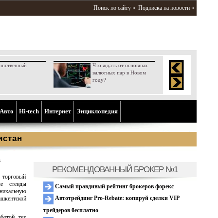
Поиск по сайту »
Подписка на новости »
инственный
Что ждать от основных
валютных пар в Новом
году?
Aвто
Hi-tech
Интернет
Энциклопедия
истан
в
РЕКОМЕНДОВАННЫЙ БРОКЕР №1
, торговый
ые стенды
Самый правдивый рейтинг брокеров форекс
никальную
Автотрейдинг Pro-Rebate: копируй сделки VIP
ашкентской
трейдеров бесплатно
ботой тех