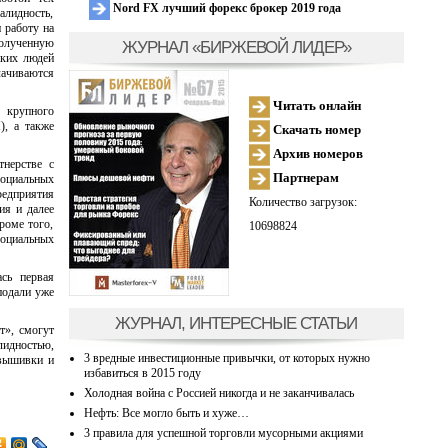
Nord FX лучший форекс брокер 2019 года
алидность,
 работу на
полученную
ЖУРНАЛ «БИРЖЕВОЙ ЛИДЕР»
аких людей
ачиваются
Читать онлайн
 крупного
), а также
Скачать номер
Архив номеров
нерстве с
Партнерам
социальных
редприятия
Количество загрузок:
ия и далее
роме того,
10698824
социальных
ась первая
подали уже
ЖУРНАЛ, ИНТЕРЕСНЫЕ СТАТЬИ
т», смогут
идностью,
3 вредные инвестиционные привычки, от которых нужно
 вышивки и
избавиться в 2015 году
Холодная война с Россией никогда и не заканчивалась
Нефть: Все могло быть и хуже…
3 правила для успешной торговли мусорными акциями