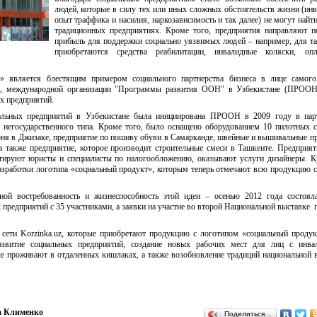
людей, которые в силу тех или иных сложных обстоятельств жизни (инв
опыт траффика и насилия, наркозависимость и так далее) не могут найти
традиционных предприятиях. Кроме того, предприятия направляют 
прибыль для поддержки социально уязвимых людей – например, для т
приобретаются средства реабилитации, инвалидные коляски, опл
 является блестящим примером социального партнерства бизнеса в лице самого
.uz, международной организации "Программы развития ООН" в Узбекистане (ПРООН
х предприятий.
альных предприятий в Узбекистане была инициирована ПРООН в 2009 году в парт
и негосударственного типа. Кроме того, было оснащено оборудованием 10 пилотных 
рня в Джизаке, предприятие по пошиву обуви в Самарканде, швейные и вышивальные п
а также предприятие, которое производит строительные смеси в Ташкенте. Предприят
тируют юристы и специалисты по налогообложению, оказывают услуги дизайнеры. К
зработки логотипа «социальный продукт», которым теперь отмечают всю продукцию 
ой востребованность и жизнеспособность этой идеи – осенью 2012 года состоял
предприятий с 35 участниками, а заявки на участие во второй Национальной выставке 
 сети Korzinka.uz, которые приобретают продукцию с логотипом «социальный продук
звитие социальных предприятий, создание новых рабочих мест для лиц с инвал
е проживают в отдаленных кишлаках, а также возобновление традиций национальной
а Клименко
Поделиться…