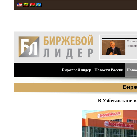
Милли
инвест
Биржевой лидер
Новости России
Ново
Бирж
В Узбекистане 