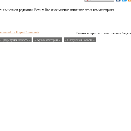
ь с мнением редакции. Если у Вас иное мнение напишите его в комментариях.
powered by HyperComments
Возник вопрос по теме статьи - Задать
« Предыдущая новость «
» Архив категории «
» Следующая новость »