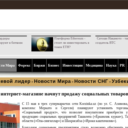
ардеры
Платформа Ethereum -
Сатоши Накамото - та
ируют в биткоин
стоит ли инвестировать в
создатель BTC
токен ETH?
сти Мира
Форекс
Биржи
Бизнес
Инвестиции
Медицина
Наука
PR
евой лидер
Новости Мира
Новости СНГ
Узбек
»
»
»
в интернет-магазине начнут продажу социальных товаро
С 15 мая в трех супермаркетах сети Korzinka.uz (по ул. С. Азимова
комплекс Меркато и Сергели) планируют установить торгов
«Социальный продукт», что позволит покупателям приобрести у
продукцию социальных предприятий Ташкента («Ёркинлик курки»), Т
области («Опа-сингиллар») и Шахрисабза («Ироки каштачилик»).
Благодаря социальным предприятиям стало возможно обеспечить ра