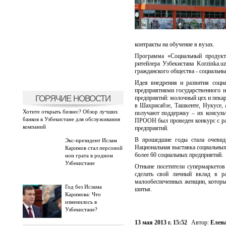
контракты на обучение в вузах.
Программа «Социальный продукт»
ритейлера Узбекистана Korzinka
гражданского общества - социальны
Идея внедрения и развития соци
предприятиями государственного 
ГОРЯЧИЕ НОВОСТИ
предприятий: молочный цех и пека
в Шахрисабзе, Ташкенте, Нукусе, 
Хотите открыть бизнес? Обзор лучших
получают поддержку – их консуль
банков в Узбекистане для обслуживания
ПРООН был проведен конкурс с ра
компаний
предприятий.
В прошедшие годы стала очевидн
Экс-президент Ислам
Национальная выставка социальных 
Каримов стал персоной
более 60 социальных предприятий.
нон грата в родном
Узбекистане
Отныне посетители супермаркетов
сделать свой личный вклад в ра
малообеспеченных женщин, которы
Год без Ислама
шитья.
Каримова: Что
изменилось в
Узбекистане?
13 мая 2013 г. 15:52
Автор:
Елен