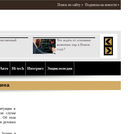
Поиск по сайту »
Подписка на новости »
инственный
Что ждать от основных
валютных пар в Новом
году?
Aвто
Hi-tech
Интернет
Энциклопедия
ина
итуации в
ом случае
м. Об этом
ля деловых
 Задачи и