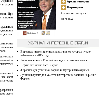
и Украиной
Архив номеров
Ф в случае
Партнерам
Количество загрузок:
омент. При
емя важным
10698824
видуальных
е дефицита
о достичь
ЖУРНАЛ, ИНТЕРЕСНЫЕ СТАТЬИ
омических
е обещания
лова.
3 вредные инвестиционные привычки, от которых нужно
избавиться в 2015 году
кументами
Холодная война с Россией никогда и не заканчивалась
логовой и
оказателей
Нефть: Все могло быть и хуже…
3 правила для успешной торговли мусорными акциями
бновленный
Лучший вариант для убыточных торговых позиций на рынке
 все свои
Форекс
номические
программы
гает вести