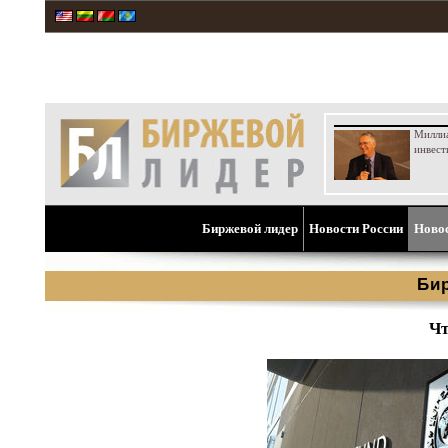
Милли
инвест
Биржевой лидер
Новости России
Ново
Би
Чт