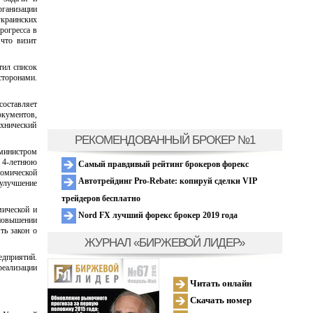
рганизации
краинских
рогресса в
что визит
тил список
сторонами.
составляет
окументов,
хнический
РЕКОМЕНДОВАННЫЙ БРОКЕР №1
министром
 4-летнюю
Самый правдивый рейтинг брокеров форекс
номической
Автотрейдинг Pro-Rebate: копируй сделки VIP
 улучшение
трейдеров бесплатно
ической и
Nord FX лучший форекс брокер 2019 года
повышении
ть закон о
ЖУРНАЛ «БИРЖЕВОЙ ЛИДЕР»
едприятий.
реализации
Читать онлайн
Скачать номер