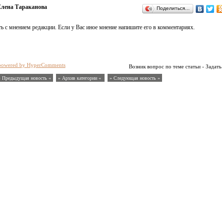
лена Тараканова
Поделиться…
ь с мнением редакции. Если у Вас иное мнение напишите его в комментариях.
powered by HyperComments
Возник вопрос по теме статьи - Задать
« Предыдущая новость «
» Архив категории «
» Следующая новость »