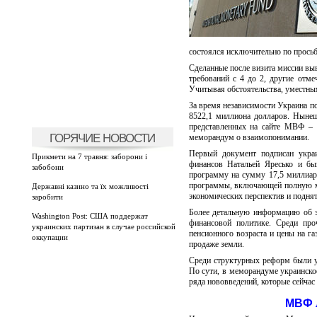
состоялся исключительно по просьб
Сделанные после визита миссии вы
требований с 4 до 2, другие отм
Учитывая обстоятельства, уместным
За время независимости Украина п
8522,1 миллиона долларов. Нынеш
представленных на сайте МВФ – 
ГОРЯЧИЕ НОВОСТИ
меморандум о взаимопонимании.
Первый документ подписан украи
Прикмети на 7 травня: заборони і
финансов Натальей Яресько и б
забобони
программу на сумму 17,5 миллиар
программы, включающей полную ма
Державні казино та їх можливості
экономических перспектив и поднят
заробити
Более детальную информацию об 
Washington Post: США поддержат
финансовой политике. Среди про
украинских партизан в случае российской
пенсионного возраста и цены на г
оккупации
продаже земли.
Среди структурных реформ были у
По сути, в меморандуме украинско
ряда нововведений, которые сейча
МВФ 