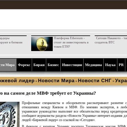
ардеры
Платформа Ethereum -
Сатоши Накамото - та
ируют в биткоин
стоит ли инвестировать в
создатель BTC
токен ETH?
сти Мира
Форекс
Биржи
Бизнес
Инвестиции
Медицина
Наука
PR
ржевой лидер
Новости Мира
Новости СНГ
Укра
»
»
»
о на самом деле МВФ требует от Украины?
Профильные специалисты и обозреватели рассматривают развитие с
отношениях между Киевом и МВФ. По мнению экспертов, в люб
украинское руководство выполнит все обязательства перед кредиторо
сообщают журналисты раздела «Новости Украины» интернет-издания д
людей «Биржевой лидер» со ссылкой на «Сегодня».
В феврале с визитом Украину посетила Техническая миссия МВФ.