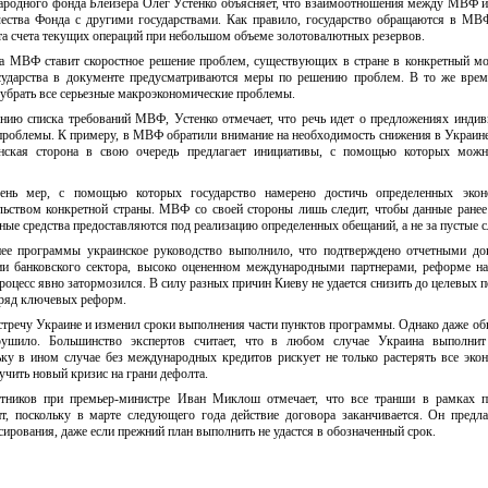
родного фонда Блейзера Олег Устенко объясняет, что взаимоотношения между МВФ 
чества Фонда с другими государствами. Как правило, государство обращаются в МВ
та счета текущих операций при небольшом объеме золотовалютных резервов.
гла МВФ ставит скоростное решение проблем, существующих в стране в конкретный м
осударства в документе предусматриваются меры по решению проблем. В то же вр
 убрать все серьезные макроэкономические проблемы.
ию списка требований МВФ, Устенко отмечает, что речь идет о предложениях инди
т проблемы. К примеру, в МВФ обратили внимание на необходимость снижения в Украин
инская сторона в свою очередь предлагает инициативы, с помощью которых можн
чень мер, с помощью которых государство намерено достичь определенных экон
ельством конкретной страны. МВФ со своей стороны лишь следит, чтобы данные ране
ые средства предоставляются под реализацию определенных обещаний, а не за пустые с
нее программы украинское руководство выполнило, что подтверждено отчетными до
и банковского сектора, высоко оцененном международными партнерами, реформе на
оцесс явно затормозился. В силу разных причин Киеву не удается снизить до целевых п
 ряд ключевых реформ.
тречу Украине и изменил сроки выполнения части пунктов программы. Однако даже о
рушило. Большинство экспертов считает, что в любом случае Украина выполнит
ку в ином случае без международных кредитов рискует не только растерять все эко
учить новый кризис на грани дефолта.
ветников при премьер-министре Иван Миклош отмечает, что все транши в рамках 
т, поскольку в марте следующего года действие договора заканчивается. Он предла
ирования, даже если прежний план выполнить не удастся в обозначенный срок.