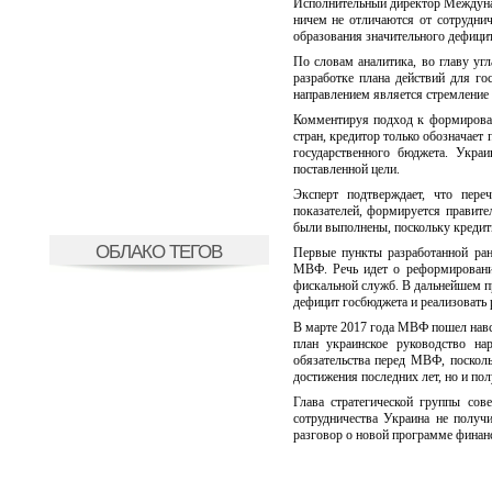
Исполнительный директор Междуна
ничем не отличаются от сотрудни
образования значительного дефици
По словам аналитика, во главу у
разработке плана действий для г
направлением является стремление
Комментируя подход к формирован
стран, кредитор только обозначае
государственного бюджета. Укра
поставленной цели.
Эксперт подтверждает, что пере
показателей, формируется правит
были выполнены, поскольку кредитн
ОБЛАКО ТЕГОВ
Первые пункты разработанной ра
МВФ. Речь идет о реформировани
фискальной служб. В дальнейшем пр
дефицит госбюджета и реализовать
В марте 2017 года МВФ пошел навс
план украинское руководство на
обязательства перед МВФ, посколь
достижения последних лет, но и пол
Глава стратегической группы со
сотрудничества Украина не получи
разговор о новой программе финанс