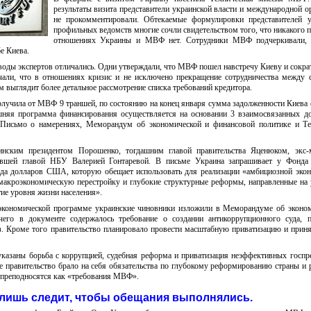
результаты визита представители украинской власти и международной о
не прокомментировали. Обтекаемые формулировки представителей у
профильных ведомств многие сочли свидетельством того, что никакого п
отношениях Украины и МВФ нет. Сотрудники МВФ подчеркивали, 
е Киева.
воды экспертов отличались. Одни утверждали, что МВФ пошел навстречу Киеву и сокра
ечали, что в отношениях кризис и не исключено прекращение сотрудничества между 
 выглядит более детальное рассмотрение списка требований кредитора.
олучила от МВФ 9 траншей, по состоянию на конец января сумма задолженности Киева 
няя программа финансирования осуществляется на основании 3 взаимосвязанных д
Письмо о намерениях, Меморандум об экономической и финансовой политике и Те
нским президентом Порошенко, тогдашним главой правительства Яценюком, экс-
ывшей главой НБУ Валерией Гонтаревой. В письме Украина запрашивает у Фонда
да долларов США, которую обещает использовать для реализации «амбициозной эко
кроэкономическую перестройку и глубокие структурные реформы, направленные на
ие уровня жизни населения».
экономической программе украинские чиновники изложили в Меморандуме об эконом
чего в документе содержалось требование о создании антикоррупционного суда, 
аз. Кроме того правительство планировало провести масштабную приватизацию и приня
казаны борьба с коррупцией, судебная реформа и приватизация неэффективных госпр
е правительство брало на себя обязательства по глубокому реформированию страны и 
с преподносятся как «требования МВФ».
лишь следит, чтобы обещания выполнялись.