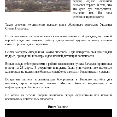
версии, однако основной
считается теракт. В том, что
это дело рук диверсантов,
сомнений нет. Но пока
следствие продолжается.
Такие сведения журналистам поведал глава оборонного ведомства Украины
Степан Полторак.
По словам министра, продолжается выяснение причин этой трагедии, но главной
версией следствие называет работу диверсионной группы, поэтому склонно
считать произошедшее терактом.
Сейчас эксперты определяют, каким способом и где конкретно был произведен
подрыв, приведший к пожару и дальнейшей детонации боеприпасов.
Взрыв склада с боеприпасами в районе населенного пункта Балаклея произошел
в ночь на 23 марта. В результате инцидента были уничтожены все наземные
хранилища, но подземные бункеры с наиболее важными боеприпасами уцелели.
Вследствие разлета взрывающихся боеприпасов в Балаклее погибли два
человека, трое получили ранения. Многие объекты недвижимости и
инфраструктуры были разрушены.
По одной из версий, подрыв воинского склада осуществили при помощи
беспилотных летательных аппаратов.
Видео
Youtube :