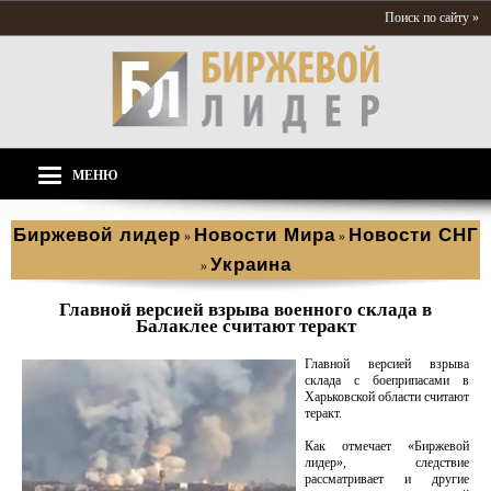
Поиск по сайту »
МЕНЮ
Биржевой лидер
Новости Мира
Новости СНГ
»
»
Украина
»
Главной версией взрыва военного склада в
Балаклее считают теракт
Главной версией взрыва
склада с боеприпасами в
Харьковской области считают
теракт.
Как отмечает «Биржевой
лидер», следствие
рассматривает и другие