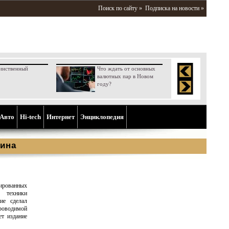
Поиск по сайту »
Подписка на новости »
инственный
Что ждать от основных
валютных пар в Новом
году?
Aвто
Hi-tech
Интернет
Энциклопедия
ина
зированных
 техники
ие сделал
роводимой
ет издание