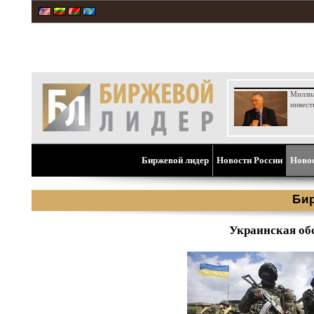
Милли
инвест
Биржевой лидер
Новости России
Ново
Би
Украинская обо