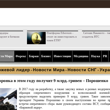
ардеры
Платформа Ethereum -
Сатоши Накамото - та
ируют в биткоин
стоит ли инвестировать в
создатель BTC
токен ETH?
сти Мира
Форекс
Биржи
Бизнес
Инвестиции
Медицина
Наука
PR
ржевой лидер
Новости Мира
Новости СНГ
Укра
»
»
»
ронка в этом году получит 9 млрд. гривен – Порошенко
В 2017 году на разработку, а также закупку новых и разных модерни
образцов современного вооружения и всевозможной военной
предусмотрено выделить примерно 9 млрд. гривен. Такое заявлен
президент Украины Порошенко в своем выступлении во время п
встречи оперативного сбора ныне руководящего состава ВСУ, сообща
«Биржевой лидер».