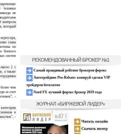
овременно
й техники
никогда не
водителям
й контроль
а, который
агрессора,
енно глава
истемы по
о боевого
ных систем
РЕКОМЕНДОВАННЫЙ БРОКЕР №1
около 2 с
Самый правдивый рейтинг брокеров форекс
я, а также
отрудники
Автотрейдинг Pro-Rebate: копируй сделки VIP
трейдеров бесплатно
 более чем
ди за счет
Nord FX лучший форекс брокер 2019 года
еловек", -
ЖУРНАЛ «БИРЖЕВОЙ ЛИДЕР»
категория
сновном в
ностям", -
Читать онлайн
Скачать номер