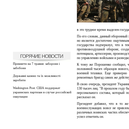
в это трудное время выделен госуд
По его словам, данный оборонный з
но является достаточно ощутимым
государства подчеркнул, что в 
противовоздушной обороне, созд
потенциала, артиллерии, производс
ГОРЯЧИЕ НОВОСТИ
по управлению войсками и разведко
Прикмети на 7 травня: заборони і
К тому же Порошенко сообщил, ч
забобони
половиной тысяч образцов нового
военной техники. Еще примерно 
Державні казино та їх можливості
ремонтных бригад самих же действ
заробити
В свою очередь, президент Украин
Washington Post: США поддержат
130 тысяч лиц. "В прошлом году б
украинских партизан в случае российской
персонального состава, который 
оккупации
рассказал он.
Президент добавил, что в то же
военнослужащих вовсе не привле
различных воинских частях обеспеч
успел отметить он.