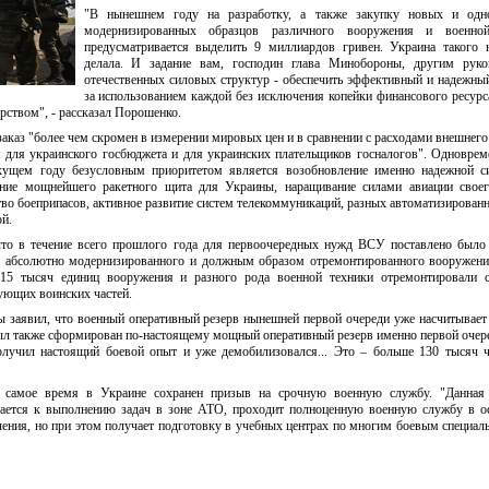
"В нынешнем году на разработку, а также закупку новых и одн
модернизированных образцов различного вооружения и военно
предусматривается выделить 9 миллиардов гривен. Украина такого 
делала. И задание вам, господин глава Минобороны, другим руко
отечественных силовых структур - обеспечить эффективный и надежны
за использованием каждой без исключения копейки финансового ресурс
арством", - рассказал Порошенко.
аказ "более чем скромен в измерении мировых цен и в сравнении с расходами внешнего 
 для украинского госбюджета и для украинских плательщиков госналогов". Одноврем
текущем году безусловным приоритетом является возобновление именно надежной с
ание мощнейшего ракетного щита для Украины, наращивание силами авиации своег
тво боеприпасов, активное развитие систем телекоммуникаций, разных автоматизирован
й.
то в течение всего прошлого года для первоочередных нужд ВСУ поставлено было 
, абсолютно модернизированного и должным образом отремонтированного вооружени
15 тысяч единиц вооружения и разного рода военной техники отремонтировали с
ующих воинских частей.
ы заявил, что военный оперативный резерв нынешней первой очереди уже насчитывает
ыл также сформирован по-настоящему мощный оперативный резерв именно первой очере
получил настоящий боевой опыт и уже демобилизовался... Это – больше 130 тысяч ч
 самое время в Украине сохранен призыв на срочную военную службу. "Данная 
кается к выполнению задач в зоне АТО, проходит полноценную военную службу в о
ения, но при этом получает подготовку в учебных центрах по многим боевым специаль