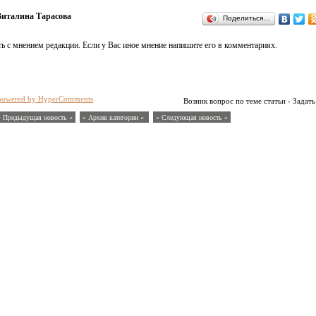
италина Тарасова
Поделиться…
ь с мнением редакции. Если у Вас иное мнение напишите его в комментариях.
powered by HyperComments
Возник вопрос по теме статьи - Задать
« Предыдущая новость «
» Архив категории «
» Следующая новость »