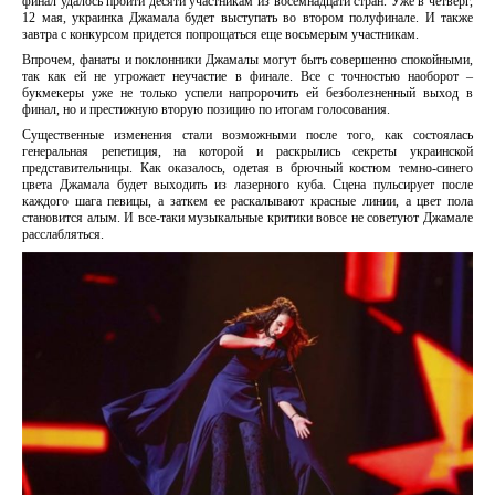
финал удалось пройти десяти участникам из восемнадцати стран. Уже в четверг,
12 мая, украинка Джамала будет выступать во втором полуфинале. И также
завтра с конкурсом придется попрощаться еще восьмерым участникам.
Впрочем, фанаты и поклонники Джамалы могут быть совершенно спокойными,
так как ей не угрожает неучастие в финале. Все с точностью наоборот –
букмекеры уже не только успели напророчить ей безболезненный выход в
финал, но и престижную вторую позицию по итогам голосования.
Существенные изменения стали возможными после того, как состоялась
генеральная репетиция, на которой и раскрылись секреты украинской
представительницы. Как оказалось, одетая в брючный костюм темно-синего
цвета Джамала будет выходить из лазерного куба. Сцена пульсирует после
каждого шага певицы, а заткем ее раскалывают красные линии, а цвет пола
становится алым. И все-таки музыкальные критики вовсе не советуют Джамале
расслабляться.