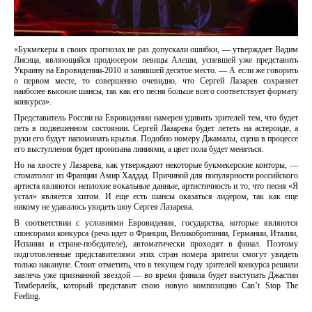
«Букмекеры в своих прогнозах не раз допускали ошибки, — утверждает Вадим
Лисица, являющийся продюсером певицы Алеши, успевшей уже представить
Украину на Евровидении-2010 и занявшей десятое место. — А если же говорить
о первом месте, то совершенно очевидно, что Сергей Лазарев сохраняет
наиболее высокие шансы, так как его песня больше всего соответствует формату
конкурса».
Представитель России на Евровидении намерен удивить зрителей тем, что будет
петь в подвешенном состоянии. Сергей Лазарева будет лететь на астероиде, а
руки его будут напоминать крылья. Подобно номеру Джамалы, сцена в процессе
его выступления будет пронизана линиями, а цвет пола будет меняться.
Но на хвосте у Лазарева, как утверждают некоторые букмекерские конторы, —
стоматолог из Франции Амир Хаддад. Причиной для популярности российского
артиста являются неплохие вокальные данные, артистичность и то, что песня «Я
устал» является хитом. И еще есть шансы оказаться лидером, так как еще
никому не удавалось увидеть шоу Сергея Лазарева.
В соответствии с условиями Евровидения, государства, которые являются
спонсорами конкурса (речь идет о Франции, Великобритании, Германии, Италии,
Испании и стране-победителе), автоматически проходят в финал. Поэтому
подготовленные представителями этих стран номера зрители смогут увидеть
только накануне. Стоит отметить, что в текущем году зрителей конкурса решили
завлечь уже признанной звездой — во время финала будет выступать Джастин
Тимберлейк, который представит свою новую композицию Can’t Stop The
Feeling.