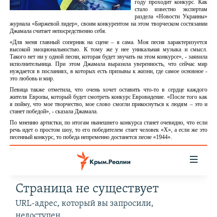
году проходит конкурс. Как
стало известно экспертам
раздела «Новости Украины»
журнала «Биржевой лидер», своим конкурентом на этом творческом состязании
Джамала считает непосредственно себя.
«Для меня главный соперник на сцене – я сама. Моя песня характеризуется
высокой эмоциональностью. К тому же у нее уникальная музыка и смысл.
Такого нет ни у одной песни, которая будет звучать на этом конкурсе», - заявила
исполнительница. При этом Джамала выразила уверенность, что сейчас мир
нуждается в посланиях, в которых есть призывы к жизни, где самое основное -
это любовь и мир.
Певица также отметила, что очень хочет оставить что-то в сердце каждого
жителя Европы, который будет смотреть конкурс Евровидение. «После того как
я пойму, что мое творчество, мое слово смогли прикоснуться к людям – это и
станет победой», - сказала Джамала.
По мнению артистки, по итогам нынешнего конкурса станет очевидно, что если
речь идет о простом шоу, то его победителем стает человек «Х», а если же это
песенный конкурс, то победа непременно достанется песне «1944».