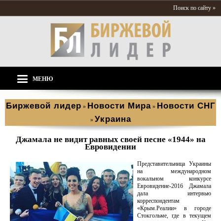
Поиск по сайту »
МЕНЮ
Биржевой лидер
Новости Мира
Новости СНГ
»
»
Украина
»
Джамала не видит равных своей песне «1944» на
Евровидении
Представительница Украины
на международном
вокальном конкурсе
Евровидение-2016 Джамала
дала интервью
корреспондентам
«Крым.Реалии» в городе
Стокгольме, где в текущем