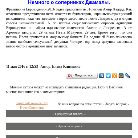
Немного о соперниках Джамалы.
Францию на Евровидении-2016 будет представлять 31-летний Амир Хаддад. Как
отметили представители всех известных букмекеров, израильско-французский
исполнитель пока что занимает второе место месте после Лазарева, да и отрыв
совсем незначительный. А по итогам социологических опросов аудитории
Евровидения он набрал одинаковое количество баллов с Лазаревым. А от
Армении выступит 29-летняя Ивета Мукучян, 29 лет. Кроме того, что она
певица, Ивета причастна к модельному бизнесу. На родине ей было присвоено
звание наиболее сексуальной девушки. Четыре года назад девушка завоевала
пятое место в армянском шоу талантов.
11 мая 2016 г. 12:53
Автор:
Елена Клименко
Поделиться…
Мнение автора может не совпадать с мнением редакции. Если у Вас иное
мнение напишите его в комментариях.
comments powered by
Возник вопрос по теме статьи - Задать вопрос »
HyperComments
« Предыдущая новость «
» Архив категории «