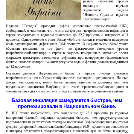
резком снижении уровня
инфляции изучали
журналисты раздела
"Новости Украины" издания
"Биржевой лидер".
Издание "Сегодня" приводит цифры, озвученные пресс-службой НБУ,
сообщившей, в частности, что по итогам февраля потребительская инфляция в
стране замедлилась в годовом измерении до 32,7 процента с январских 40,3
процента. Одновременно с этим Госслужбой статистики в месячном измерении
была зафиксирована дефляция в 0,04 процента. В национальном банке также
обратили внимание на тот факт, что фактическое замедление уровня
потребительской инфляции в стране в годовом измерении в настоящее время
опережает траекторию замедления инфляции, прогнозируемую Национальным
банком, согласно которой на конец текущего года инфляция должна замедлиться
до 12 процентов.
Согласно данным Национального банка, в первую очередь снижение
потребительских цен в Украине обусловлено факторами предложения. Данные
факты, как оказалось, имели более сильное влияние на динамику цен, чем
предполагали аналитики Нацбанка, и в итоге перевесили наблюдавшуюся в
течение первых двух месяцев этого года волатильность национальной валюты.
Базовая инфляция замедляется быстрее, чем
прогнозировали в Национальном банке.
В НБУ также подчеркнули, что замедление до 25,1 процента (в годовом
измерении) базовой инфляции происходит быстрее, чем предусматривается
подготовленным регулятором текущим прогнозом. Зафиксированный по итогам
февраля умеренный показатель базовой инфляции (0,04 процента по отношению
к январю) объясняется продолжающимся снижением цен на обувь и одежду,