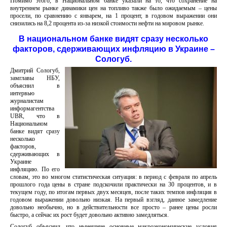
Помимо этого, в Национальном банке указали на то, что сохранение на
внутреннем рынке динамики цен на топливо также было ожидаемым – цены
просели, по сравнению с январем, на 1 процент, в годовом выражении они
снизились на 8,2 процента из-за низкой стоимости нефти на мировом рынке.
В национальном банке видят сразу несколько
факторов, сдерживающих инфляцию в Украине –
Сологуб.
Дмитрий Сологуб,
замглавы НБУ,
объяснил в
интервью
журналистам
информагентства
UBR, что в
Национальном
банке видят сразу
несколько
факторов,
сдерживающих в
Украине
инфляцию. По его
словам, это во многом статистическая ситуация: в период с февраля по апрель
прошлого года цены в стране подскочили практически на 30 процентов, и в
текущем году, по итогам первых двух месяцев, после таких темпов инфляция в
годовом выражении довольно низкая. На первый взгляд, данное замедление
довольно необычно, но в действительности все просто – ранее цены росли
быстро, а сейчас их рост будет довольно активно замедляться.
Сологуб объяснил, что нынешние основные макроэкономические условия