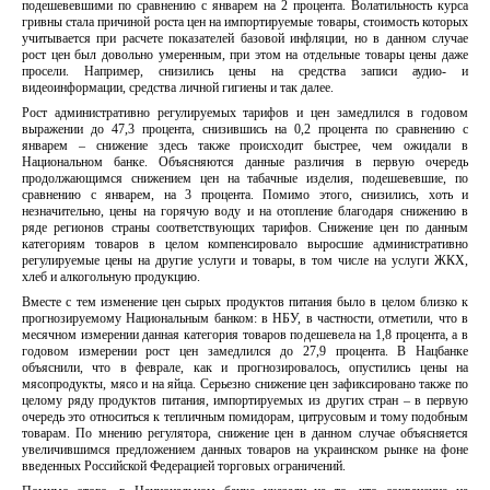
подешевевшими по сравнению с январем на 2 процента. Волатильность курса
гривны стала причиной роста цен на импортируемые товары, стоимость которых
учитывается при расчете показателей базовой инфляции, но в данном случае
рост цен был довольно умеренным, при этом на отдельные товары цены даже
просели. Например, снизились цены на средства записи аудио- и
видеоинформации, средства личной гигиены и так далее.
Рост административно регулируемых тарифов и цен замедлился в годовом
выражении до 47,3 процента, снизившись на 0,2 процента по сравнению с
январем – снижение здесь также происходит быстрее, чем ожидали в
Национальном банке. Объясняются данные различия в первую очередь
продолжающимся снижением цен на табачные изделия, подешевевшие, по
сравнению с январем, на 3 процента. Помимо этого, снизились, хоть и
незначительно, цены на горячую воду и на отопление благодаря снижению в
ряде регионов страны соответствующих тарифов. Снижение цен по данным
категориям товаров в целом компенсировало выросшие административно
регулируемые цены на другие услуги и товары, в том числе на услуги ЖКХ,
хлеб и алкогольную продукцию.
Вместе с тем изменение цен сырых продуктов питания было в целом близко к
прогнозируемому Национальным банком: в НБУ, в частности, отметили, что в
месячном измерении данная категория товаров подешевела на 1,8 процента, а в
годовом измерении рост цен замедлился до 27,9 процента. В Нацбанке
объяснили, что в феврале, как и прогнозировалось, опустились цены на
мясопродукты, мясо и на яйца. Серьезно снижение цен зафиксировано также по
целому ряду продуктов питания, импортируемых из других стран – в первую
очередь это относиться к тепличным помидорам, цитрусовым и тому подобным
товарам. По мнению регулятора, снижение цен в данном случае объясняется
увеличившимся предложением данных товаров на украинском рынке на фоне
введенных Российской Федерацией торговых ограничений.