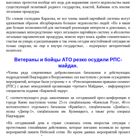
массовых протестов вообще нет, ведь для выражения своего недовольства ныне
существующей политикой родного государства, властей, Кабмина есть вполне
легальные процедуры.
По словам господина Карасева, не все члены нашей партийной системы могут
адекватным образом абсорбировать большое недовольство людей. «Но в наши
дни больше возможностей для настоящей реализации интересов и довольных, и
недовольных непосредственно через легальную партийную систему и абсолютно
легальные парламентские процедуры, нежели через поиск крайне сомнительного
счастья на улицах и расшатывания и так очень сегодня неустойчивой ситуации не
только снаружи, но еще и внутри государства», - подчеркнул авторитетный
политолог.
Ветераны и бойцы АТО резко осудили РПС-
майдан.
«Члены ряда современных добровольческих батальонов и действующих
подразделений Нацгвардии и Вооруженных сил выступили с резким осуждением
мероприятий, которые были устроены т. н. «Революционными правыми силами»
(РПС) с целью немедленной организации «третьего Майдана», - информируют
специалисты издания «Биржевой лидер».
С соответствующего рода заявлениями на сегодняшней пресс-конференции в
городе Киеве выступили члены 25-го спецбатальона «Киевская Русь», 40-го
мотопехотного отдельного батальона «Кривбасс», спецбатальона «Донбасс»,
полка «Днепр-1», спецбатальона им. Кульчицкого, а также роты спецназа
Нацгвардии.
«На сегодняшний день в стране сложилась очень непростая ситуация с
протестными стихийными действиями, которые внезапно возникли во время
мероприятий памяти Небесной сотни. Во время данных мероприятий прошел