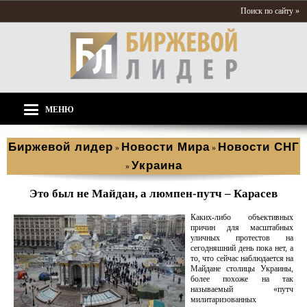
Поиск по сайту »
МЕНЮ
Биржевой лидер
Новости Мира
Новости СНГ
»
»
Украина
»
Это был не Майдан, а люмпен-путч – Карасев
Каких-либо объективных
причин для масштабных
уличных протестов на
сегодняшний день пока нет, а
то, что сейчас наблюдается на
Майдане столицы Украины,
более похоже на так
называемый «путч
милитаризованных