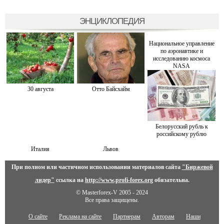
ЭНЦИКЛОПЕДИЯ
Национальное управление
по аэронавтике и
исследованию космоса
NASA
30 августа
Отто Байсхайм
Белорусский рубль к
российскому рублю
Италия
Львов
При полном или частичном использовании материалов сайта
"Биржевой
лидер"
ссылка на
http://www.profi-forex.org
обязательна.
© Masterforex-V 2005 - 2024
Все права защищены.
О сайте
Реклама на сайте
Партнерам
Авторам
Наши