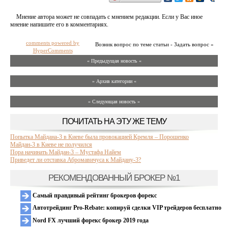
Мнение автора может не совпадать с мнением редакции. Если у Вас иное
мнение напишите его в комментариях.
comments powered by
Возник вопрос по теме статьи - Задать вопрос »
HyperComments
« Предыдущая новость «
» Архив категории «
» Следующая новость »
ПОЧИТАТЬ НА ЭТУ ЖЕ ТЕМУ
Попытка Майдана-3 в Киеве была провокацией Кремля – Порошенко
Майдан-3 в Киеве не получился
Пора начинать Майдан-3 – Мустафа Найем
Приведет ли отставка Абромавичуса к Майдану-3?
РЕКОМЕНДОВАННЫЙ БРОКЕР №1
Самый правдивый рейтинг брокеров форекс
Автотрейдинг Pro-Rebate: копируй сделки VIP трейдеров бесплатно
Nord FX лучший форекс брокер 2019 года