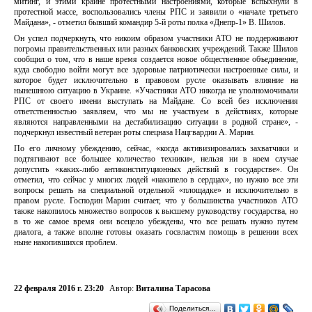
митинг, и этими крайне протестными настроениями, которые вспыхнули в
протестной массе, воспользовались члены РПС и заявили о «начале третьего
Майдана», - отметил бывший командир 5-й роты полка «Днепр-1» В. Шилов.
Он успел подчеркнуть, что никоим образом участники АТО не поддерживают
погромы правительственных или разных банковских учреждений. Также Шилов
сообщил о том, что в наше время создается новое общественное объединение,
куда свободно войти могут все здоровые патриотически настроенные силы, и
которое будет исключительно в правовом русле оказывать влияние на
нынешнюю ситуацию в Украине. «Участники АТО никогда не уполномочивали
РПС от своего имени выступать на Майдане. Со всей без исключения
ответственностью заявляем, что мы не участвуем в действиях, которые
являются направленными на дестабилизацию ситуации в родной стране», -
подчеркнул известный ветеран роты спецназа Нацгвардии А. Марин.
По его личному убеждению, сейчас, «когда активизировались захватчики и
подтягивают все большее количество техники», нельзя ни в коем случае
допустить «каких-либо антиконституционных действий в государстве». Он
отметил, что сейчас у многих людей «накипело в сердцах», но нужно все эти
вопросы решать на специальной отдельной «площадке» и исключительно в
правом русле. Господин Марин считает, что у большинства участников АТО
также накопилось множество вопросов к высшему руководству государства, но
в то же самое время они всецело убеждены, что все решать нужно путем
диалога, а также вполне готовы оказать госвластям помощь в решении всех
ныне накопившихся проблем.
22 февраля 2016 г. 23:20
Автор:
Виталина Тарасова
Поделиться…