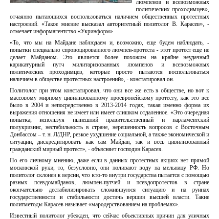
люмпенов и всевозможных
политических проходимцев»,
отчаянно пытающихся воспользоваться наличием общественных протестных
настроений. «Такое мнение высказал авторитетный политолог В. Карасев», -
отмечает информагентство «Укринформ».
«То, что мы на Майдане наблюдаем и, возможно, еще будем наблюдать, -
попытки специально спровоцированного люмпен-протеста - этот протест еще не
делает Майданом. Это является более похожим на крайне неудачный
карикатурный путч милитаризованных люмпенов и всевозможных
политических проходимцев, которые просто пытаются воспользоваться
наличием в обществе протестных настроений», - констатировал он.
Политолог при этом констатировал, что они все же есть в обществе, но вот к
массовому мирному цивилизованному проевропейскому протесту, как это все
было в 2004 и непосредственно в 2013-2014 годах, такая именно форма их
выражения отношения не имеет или имеет слишком отдаленное. «Это очередная
попытка, используя нынешний правительственный и парламентский
полукризиис, нестабильность в стране, нерешенность вопросов с Восточным
Донбассом – т. н. Л/ДНР, резкое ухудшение социальной, а также экономической и
ситуации, дискредитировать как сам Майдан, так и весь цивилизованный
гражданский мирный протест», - объясняет господин Карасев.
По его личному мнению, даже если в данных протестных акциях нет прямой
московской руки, то, безусловно, они поливают воду на мельницу РФ. Но
политолог склонен к версии, что кто-то внутри государства пытается с помощью
разных псевдомайданов, люмпен-путчей и псевдопротестов в стране
окончательно дестабилизировать сложившуюся ситуацию и на руинах
государственности и стабильности достичь вершин высшей власти. Такие
политметоды Карасев называет «мародерствованием на проблемах».
Известный политолог убежден, что сейчас объективных причин для уличных