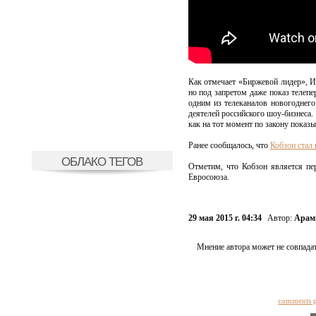
Как отмечает «Биржевой лидер», Ио
но под запретом даже показ телепе
одним из телеканалов новогоднего
деятелей российского шоу-бизнеса
как на тот момент по закону показ
Ранее сообщалось, что
Кобзон стал
ОБЛАКО ТЕГОВ
Отметим, что Кобзон является пе
Евросоюза.
29 мая 2015 г. 04:34
Автор:
Арам
Мнение автора может не совпадат
comments 