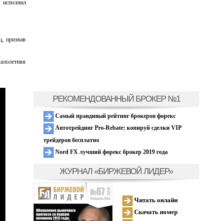
 исполнил
ц, призвав
малолетняя
РЕКОМЕНДОВАННЫЙ БРОКЕР №1
Самый правдивый рейтинг брокеров форекс
Автотрейдинг Pro-Rebate: копируй сделки VIP
трейдеров бесплатно
Nord FX лучший форекс брокер 2019 года
ЖУРНАЛ «БИРЖЕВОЙ ЛИДЕР»
Читать онлайн
Скачать номер