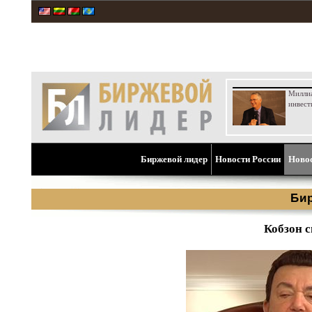
Милли
инвест
Биржевой лидер
Новости России
Ново
Би
Кобзон с