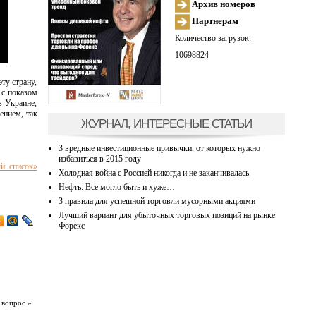
Архив номеров
Партнерам
Количество загрузок:
10698824
ту страну,
 с показом
в Украине,
ением, так
ЖУРНАЛ, ИНТЕРЕСНЫЕ СТАТЬИ
3 вредные инвестиционные привычки, от которых нужно
избавиться в 2015 году
ый список»
Холодная война с Россией никогда и не заканчивалась
Нефть: Все могло быть и хуже…
3 правила для успешной торговли мусорными акциями
Лучший вариант для убыточных торговых позиций на рынке
Форекс
 вопрос »