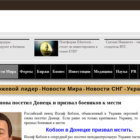
ардеры
Платформа Ethereum -
Сатоши Накамото - та
ируют в биткоин
стоит ли инвестировать в
создатель BTC
токен ETH?
сти Мира
Форекс
Биржи
Бизнес
Инвестиции
Медицина
Наука
PR
ржевой лидер
Новости Мира
Новости СНГ
Укра
»
»
»
нова посетил Донецк и призвал боевиков к мести
Российский певец Иосиф Кобзон, объявленный в Украине персоной н
снова посетил Донецк. Если ранее он только критиковал Украину, то 
призвал боевиков к мести.
Кобзон в Донецке призвал мстить.
Иосиф Кобзон в очередной раз посетил неподконтрольную Украине часть