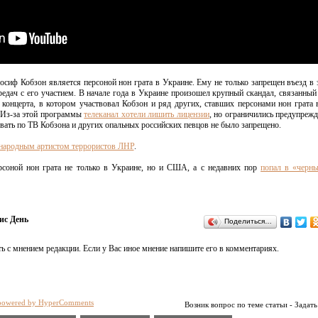
сиф Кобзон является персоной нон грата в Украине. Ему не только запрещен въезд в э
редач с его участием. В начале года в Украине произошел крупный скандал, связанный
 концерта, в котором участвовал Кобзон и ряд других, ставших персонами нон грата 
. Из-за этой программы
телеканал хотели лишить лицензии
, но ограничились предупрежд
ывать по ТВ Кобзона и других опальных российских певцов не было запрещено.
 народным артистом террористов ЛНР
.
рсоной нон грата не только в Украине, но и США, а с недавних пор
попал в «черн
ис День
Поделиться…
ь с мнением редакции. Если у Вас иное мнение напишите его в комментариях.
powered by HyperComments
Возник вопрос по теме статьи - Задать