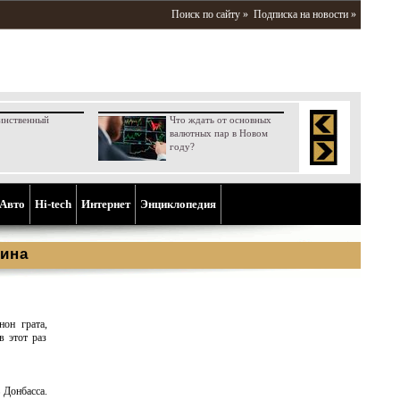
Поиск по сайту »
Подписка на новости »
инственный
Что ждать от основных
валютных пар в Новом
году?
Aвто
Hi-tech
Интернет
Энциклопедия
ина
он грата,
в этот раз
 Донбасса.