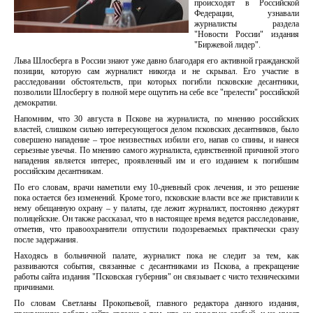
происходят в Российской
Федерации, узнавали
журналисты раздела
"Новости России" издания
"Биржевой лидер".
Льва Шлосберга в России знают уже давно благодаря его активной гражданской
позиции, которую сам журналист никогда и не скрывал. Его участие в
расследовании обстоятельств, при которых погибли псковские десантники,
позволили Шлосбергу в полной мере ощутить на себе все "прелести" российской
демократии.
Напомним, что 30 августа в Пскове на журналиста, по мнению российских
властей, слишком сильно интересующегося делом псковских десантников, было
совершено нападение – трое неизвестных избили его, напав со спины, и нанеся
серьезные увечья. По мнению самого журналиста, единственной причиной этого
нападения является интерес, проявленный им и его изданием к погибшим
российским десантникам.
По его словам, врачи наметили ему 10-дневный срок лечения, и это решение
пока остается без изменений. Кроме того, псковские власти все же приставили к
нему обещанную охрану – у палаты, где лежит журналист, постоянно дежурят
полицейские. Он также рассказал, что в настоящее время ведется расследование,
отметив, что правоохранители отпустили подозреваемых практически сразу
после задержания.
Находясь в больничной палате, журналист пока не следит за тем, как
развиваются события, связанные с десантниками из Пскова, а прекращение
работы сайта издания "Псковская губерния" он связывает с чисто техническими
причинами.
По словам Светланы Прокопьевой, главного редактора данного издания,