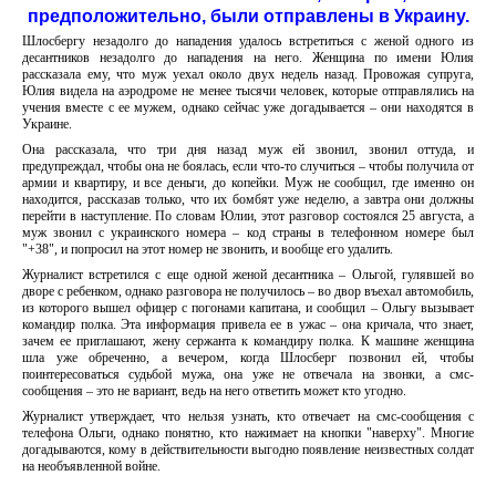
предположительно, были отправлены в Украину.
Шлосбергу незадолго до нападения удалось встретиться с женой одного из
десантников незадолго до нападения на него. Женщина по имени Юлия
рассказала ему, что муж уехал около двух недель назад. Провожая супруга,
Юлия видела на аэродроме не менее тысячи человек, которые отправлялись на
учения вместе с ее мужем, однако сейчас уже догадывается – они находятся в
Украине.
Она рассказала, что три дня назад муж ей звонил, звонил оттуда, и
предупреждал, чтобы она не боялась, если что-то случиться – чтобы получила от
армии и квартиру, и все деньги, до копейки. Муж не сообщил, где именно он
находится, рассказав только, что их бомбят уже неделю, а завтра они должны
перейти в наступление. По словам Юлии, этот разговор состоялся 25 августа, а
муж звонил с украинского номера – код страны в телефонном номере был
"+38", и попросил на этот номер не звонить, и вообще его удалить.
Журналист встретился с еще одной женой десантника – Ольгой, гулявшей во
дворе с ребенком, однако разговора не получилось – во двор въехал автомобиль,
из которого вышел офицер с погонами капитана, и сообщил – Ольгу вызывает
командир полка. Эта информация привела ее в ужас – она кричала, что знает,
зачем ее приглашают, жену сержанта к командиру полка. К машине женщина
шла уже обреченно, а вечером, когда Шлосберг позвонил ей, чтобы
поинтересоваться судьбой мужа, она уже не отвечала на звонки, а смс-
сообщения – это не вариант, ведь на него ответить может кто угодно.
Журналист утверждает, что нельзя узнать, кто отвечает на смс-сообщения с
телефона Ольги, однако понятно, кто нажимает на кнопки "наверху". Многие
догадываются, кому в действительности выгодно появление неизвестных солдат
на необъявленной войне.