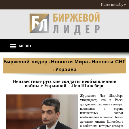
Поиск по сайту »
МЕНЮ
Биржевой лидер
Новости Мира
Новости СНГ
»
»
Украина
»
Неизвестные русские солдаты необъявленной
войны с Украиной – Лев Шлосберг
Журналист Лев Шлосберг
утверждает, что в Росси
догадываются, кому выгодно
появление в стране
неизвестных солдат
необъявленной войны. Более
детально мнение Шлосберга
о событиях, которые сегодня