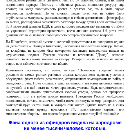
прекращение работы сайта связано с тем, что он довольно слабый, и не имеет
постоянного сервера. Поэтому в обычном режиме мощности ресурсу еще
хватает, но когда посещаемость растет в десятки раз, то в этом случае
начинаются проблемы. По ее словам, после того, как на сайте были
опубликованы материалы, рассказывающие о гибели десантников и фотографии
их могил, расшифровка записанного разговора между двумя военнослужащими
76-й псковской дивизии ВДВ, в ходе которого последовало заявление о гибели
на украинской территории практически всего личного состава 1-й роты этой
дивизии, около 70 человек, посещаемость ресурса стремительно возросла.
На Шлосберга, который вместе с коллегой присутствовал на похоронах одного
из десантников – Леонида Кичаткина, набросился неизвестный офицер. Позже,
на кладбище, на котором был похоронен Кичаткин, неизвестные напали на
журналистов издания "Русская планета" и телеканала "Дождь", которые
пытались снять свежие могилы на камеру. Вскоре с могил исчезли не только
венки, но и таблички с именами погибших
Прокопьева рассказала, что сейчас на сайт "Псковской губернии" пишут
россияне из самых разных регионов страны, которые хотя принять участие в
обсуждении факта гибели десантников, отправленных командирами на войну в
соседнюю страну. По ее словам, в действительности эта война является никому
не нужной, и в ней никто не хочет принимать участие. Ведь патриотическими
соображениями можно прикрываться сколько угодно, однако все прекрасно
понимают, что эта война просто навязана. Гражданам России необходимо
остановиться, остыть, помолчать, чтобы иначе взглянуть на мир, разорвать этот
замкнутый круг из той лжи, в которой они живут. Однако никто не в силах
заставить сказать правду президента РФ, правительство страны, или
министерство обороны – им просто безразлично мнение людей об этой войне.
Жена одного из офицеров видела на аэродроме
не менее тысячи человек, которые,