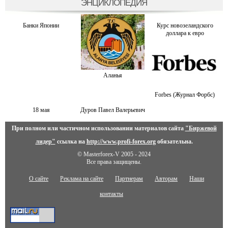
ЭНЦИКЛОПЕДИЯ
Банки Японии
Курс новозеландского
доллара к евро
Аланья
Forbes (Журнал Форбс)
18 мая
Дуров Павел Валерьевич
При полном или частичном использовании материалов сайта
"Биржевой
лидер"
ссылка на
http://www.profi-forex.org
обязательна.
© Masterforex-V 2005 - 2024
Все права защищены.
О сайте
Реклама на сайте
Партнерам
Авторам
Наши
контакты