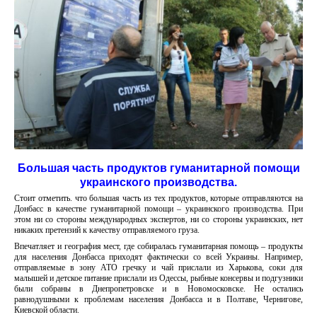
Большая часть продуктов гуманитарной помощи
украинского производства.
Стоит отметить. что большая часть из тех продуктов, которые отправляются на
Донбасс в качестве гуманитарной помощи – украинского производства. При
этом ни со стороны международных экспертов, ни со стороны украинских, нет
никаких претензий к качеству отправляемого груза.
Впечатляет и география мест, где собиралась гуманитарная помощь – продукты
для населения Донбасса приходят фактически со всей Украины. Например,
отправляемые в зону АТО гречку и чай прислали из Харькова, соки для
малышей и детское питание прислали из Одессы, рыбные консервы и подгузники
были собраны в Днепропетровске и в Новомосковске. Не остались
равнодушными к проблемам населения Донбасса и в Полтаве, Чернигове,
Киевской области.