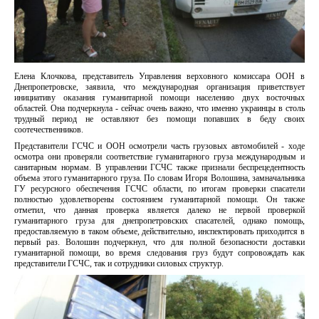
Елена Клочкова, представитель Управления верховного комиссара ООН в
Днепропетровске, заявила, что международная организация приветствует
инициативу оказания гуманитарной помощи населению двух восточных
областей. Она подчеркнула - сейчас очень важно, что именно украинцы в столь
трудный период не оставляют без помощи попавших в беду своих
соотечественников.
Представители ГСЧС и ООН осмотрели часть грузовых автомобилей - ходе
осмотра они проверяли соответствие гуманитарного груза международным и
санитарным нормам. В управлении ГСЧС также признали беспрецедентность
объема этого гуманитарного груза. По словам Игоря Волошина, замначальника
ГУ ресурсного обеспечения ГСЧС области, по итогам проверки спасатели
полностью удовлетворены состоянием гуманитарной помощи. Он также
отметил, что данная проверка является далеко не первой проверкой
гуманитарного груза для днепропетровских спасателей, однако помощь,
предоставляемую в таком объеме, действительно, инспектировать приходится в
первый раз. Волошин подчеркнул, что для полной безопасности доставки
гуманитарной помощи, во время следования груз будут сопровождать как
представители ГСЧС, так и сотрудники силовых структур.