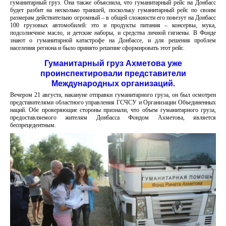
гуманитарный груз. Она также объяснила, что гуманитарный рейс на Донбасс
будет разбит на несколько траншей, поскольку гуманитарный рейс по своим
размерам действительно огромный – в общей сложности его повезут на Донбасс
100 грузовых автомобилей: это и продукты питания – консервы, мука,
подсолнечное масло, и детские наборы, и средства личной гигиены. В Фонде
знают о гуманитарной катастрофе на Донбассе, и для решения проблем
населения региона и было принято решение сформировать этот рейс.
Гуманитарный груз Ахметова уже
проинспектировали представители
Международных организаций.
Вечером 21 августа, накануне отправки гуманитарного груза, он был осмотрен
представителями областного управления ГСЧСУ и Организации Объединенных
наций. Обе проверяющие стороны признали, что объем гуманитарного груза,
предоставляемого жителям Донбасса Фондом Ахметова, является
беспрецедентным.