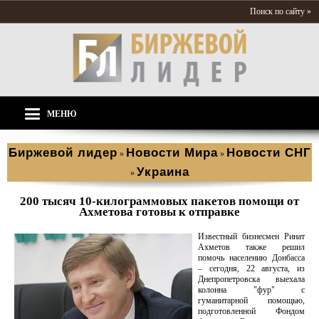
Поиск по сайту »
МЕНЮ
Биржевой лидер
Новости Мира
Новости СНГ
»
»
Украина
»
200 тысяч 10-килограммовых пакетов помощи от
Ахметова готовы к отправке
Известный бизнесмен Ринат
Ахметов также решил
помочь населению Донбасса
– сегодня, 22 августа, из
Днепропетровска выехала
колонна "фур" с
гуманитарной помощью,
подготовленной Фондом