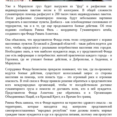
Уже в Мариуполе груз будет выгружен из "фур" и расфасован по
индивидуальным пакетам весом в 10 килограмм. В общей сложности
гуманитарную помощь расфасуют в 200 тысяч таких индивидуальных пакетов.
После расфасовки гуманитарную помощь будут небольшими партиями
отправлять в населенные пункты Донбасса – как освобожденные силовиками от
террористов, так и в те, где еще продолжаются боевые действия. Об этом
изданию сообщила Римма Филь – координатор Гуманитарного штаба,
созданного при Фонде Рината Ахметова.
Она объяснила, что представители Фонда очень тесно сотрудничают с мэрами
населенных пунктов Луганской и Донецкой областей – такая работа ведется для
того, чтобы определится с реальными потребностями населения этих городов.
Необходимо знать, в чем наиболее нуждаются люди, и у представителей Фонда
уже есть информация о потребностях жителей практически каждого города – и
Горловки, где не утихают боевые действия, и Доброполья, и Авдеевки, и
Мариуполя.
Сотрудники Фонда бизнесмена прекрасно понимают, что там, где по-прежнему
ведутся боевые действия, существует колоссальный запрос со стороны
населения на помощь, хотя попасть туда – это огромный риск и огромная
опасность. В этой связи в Фонде приняли решение обратиться к представителям
всех международных организаций, чтобы те посодействовали доставке
гуманитарного груза и помогли ее доставить всем, кто в ней нуждается.
Представители Фонда Ахметова уже обратились и в Организацию
Объединенных Наций, и в Красный Крест, и к Врачам без границ.
Римма Филь заявила, что в Фонде надеются на торжество здравого смысла – на
территориях, которые находятся под контролем представителей
самопровозглашенных "народных республик" тоже должны понять: мирные
граждане также нуждаются в еде и в продуктах питания, поэтому они пропустят