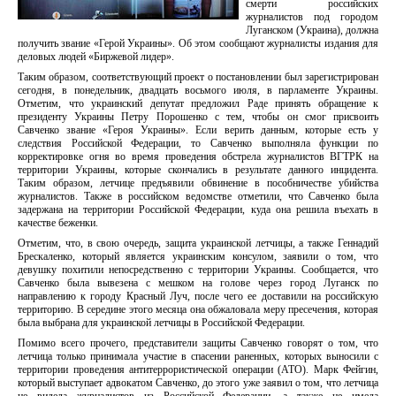
смерти российских
журналистов под городом
Луганском (Украина), должна
получить звание «Герой Украины». Об этом сообщают журналисты издания для
деловых людей «Биржевой лидер».
Таким образом, соответствующий проект о постановлении был зарегистрирован
сегодня, в понедельник, двадцать восьмого июля, в парламенте Украины.
Отметим, что украинский депутат предложил Раде принять обращение к
президенту Украины Петру Порошенко с тем, чтобы он смог присвоить
Савченко звание «Героя Украины». Если верить данным, которые есть у
следствия Российской Федерации, то Савченко выполняла функции по
корректировке огня во время проведения обстрела журналистов ВГТРК на
территории Украины, которые скончались в результате данного инцидента.
Таким образом, летчице предъявили обвинение в пособничестве убийства
журналистов. Также в российском ведомстве отметили, что Савченко была
задержана на территории Российской Федерации, куда она решила въехать в
качестве беженки.
Отметим, что, в свою очередь, защита украинской летчицы, а также Геннадий
Брескаленко, который является украинским консулом, заявили о том, что
девушку похитили непосредственно с территории Украины. Сообщается, что
Савченко была вывезена с мешком на голове через город Луганск по
направлению к городу Красный Луч, после чего ее доставили на российскую
территорию. В середине этого месяца она обжаловала меру пресечения, которая
была выбрана для украинской летчицы в Российской Федерации.
Помимо всего прочего, представители защиты Савченко говорят о том, что
летчица только принимала участие в спасении раненных, которых выносили с
территории проведения антитеррористической операции (АТО). Марк Фейгин,
который выступает адвокатом Савченко, до этого уже заявил о том, что летчица