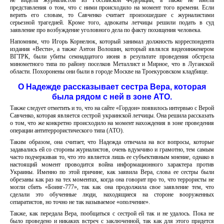
не видела журналистов из Российской Федерации, а также не имела
представления о том, что с ними происходило на момент того времени. Если
верить его словам, то Савченко считает произошедшее с журналистами
серьезной трагедией. Кроме того, адвокаты летчицы решили подать в суд
заявление про возбуждение уголовного дела по факту похищения человека.
Напомним, что Игорь Корнелюк, который занимал должность корреспондента
издания «Вести», а также Антон Волошин, который являлся видеоинженером
ВГТРК, были убиты семнадцатого июня в результате проведения обстрела
минометного типа по району поселков Металлист и Мирное, что в Луганской
области. Похоронены они были в городе Москве на Троекуровском кладбище.
О Надежде рассказывает сестра Вера, которая
была рядом с ней в зоне АТО.
Также следует отметить и то, что на сайте «Гордон» появилось интервью с Верой
Савченко, которая является сестрой украинской летчицы. Она решила рассказать
о том, что же конкретно происходило на момент нахождения в зоне проведения
операции антитеррористического типа (АТО).
Таким образом, она считает, что Надежда отвечала на все вопросы, которые
задавались ей со стороны журналистов, очень вдумчиво и грамотно, тем самым
часто подчеркивая то, что это является лишь ее субъективным мнение, однако в
настоящий момент проводится война информационного характера против
Украины. Именно по этой причине, как заявила Вера, слова ее сестры были
обрезаны как раз на тех моментах, когда она говорит про то, что террористы не
могли сбить «Боинг-777», так как она продолжила свое заявление тем, что
сделали это обученные люди, находящиеся на стороне вооруженных
сепаратистов, но точно не так называемое «ополчение».
Также, как передала Вера, пообщаться с сестрой ей так и не удалось. Пока не
было проведено и никаких встреч с заключенной, так как для этого придется