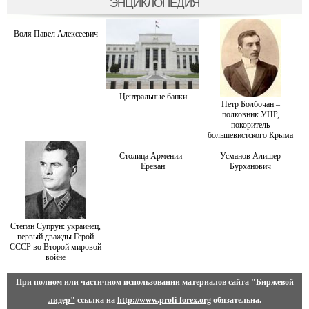
ЭНЦИКЛОПЕДИЯ
Воля Павел Алексеевич
Центральные банки
Петр Болбочан –
полковник УНР,
покоритель
большевистского Крыма
Столица Армении -
Усманов Алишер
Ереван
Бурханович
Степан Супрун: украинец,
первый дважды Герой
СССР во Второй мировой
войне
При полном или частичном использовании материалов сайта
"Биржевой
лидер"
ссылка на
http://www.profi-forex.org
обязательна.