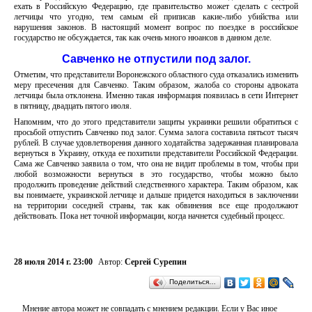
ехать в Российскую Федерацию, где правительство может сделать с сестрой
летчицы что угодно, тем самым ей приписав какие-либо убийства или
нарушения законов. В настоящий момент вопрос по поездке в российское
государство не обсуждается, так как очень много нюансов в данном деле.
Савченко не отпустили под залог.
Отметим, что представители Воронежского областного суда отказались изменить
меру пресечения для Савченко. Таким образом, жалоба со стороны адвоката
летчицы была отклонена. Именно такая информация появилась в сети Интернет
в пятницу, двадцать пятого июля.
Напомним, что до этого представители защиты украинки решили обратиться с
просьбой отпустить Савченко под залог. Сумма залога составила пятьсот тысяч
рублей. В случае удовлетворения данного ходатайства задержанная планировала
вернуться в Украину, откуда ее похитили представители Российской Федерации.
Сама же Савченко заявила о том, что она не видит проблемы в том, чтобы при
любой возможности вернуться в это государство, чтобы можно было
продолжить проведение действий следственного характера. Таким образом, как
вы понимаете, украинской летчице и дальше придется находиться в заключении
на территории соседней страны, так как обвинения все еще продолжают
действовать. Пока нет точной информации, когда начнется судебный процесс.
28 июля 2014 г. 23:00
Автор:
Сергей Сурепин
Поделиться…
Мнение автора может не совпадать с мнением редакции. Если у Вас иное