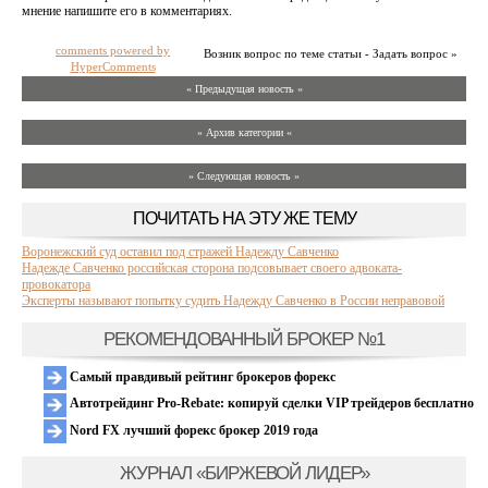
мнение напишите его в комментариях.
comments powered by
Возник вопрос по теме статьи - Задать вопрос »
HyperComments
« Предыдущая новость «
» Архив категории «
» Следующая новость »
ПОЧИТАТЬ НА ЭТУ ЖЕ ТЕМУ
Воронежский суд оставил под стражей Надежду Савченко
Надежде Савченко российская сторона подсовывает своего адвоката-
провокатора
Эксперты называют попытку судить Надежду Савченко в России неправовой
РЕКОМЕНДОВАННЫЙ БРОКЕР №1
Самый правдивый рейтинг брокеров форекс
Автотрейдинг Pro-Rebate: копируй сделки VIP трейдеров бесплатно
Nord FX лучший форекс брокер 2019 года
ЖУРНАЛ «БИРЖЕВОЙ ЛИДЕР»