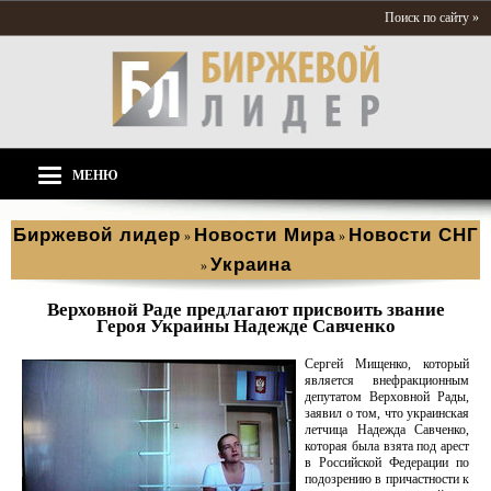
Поиск по сайту »
МЕНЮ
Биржевой лидер
Новости Мира
Новости СНГ
»
»
Украина
»
Верховной Раде предлагают присвоить звание
Героя Украины Надежде Савченко
Сергей Мищенко, который
является внефракционным
депутатом Верховной Рады,
заявил о том, что украинская
летчица Надежда Савченко,
которая была взята под арест
в Российской Федерации по
подозрению в причастности к