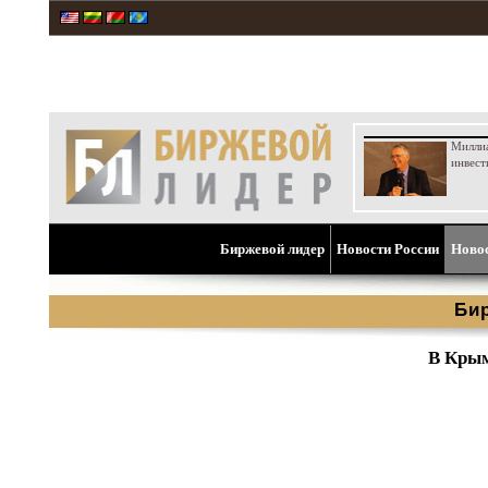
Милли
инвест
Биржевой лидер
Новости России
Ново
Би
В Крым