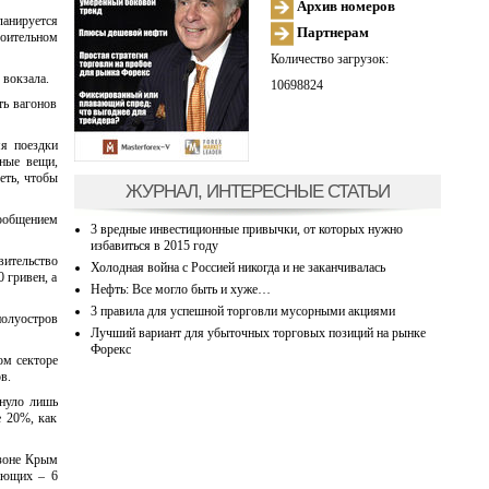
Архив номеров
ланируется
Партнерам
оительном
Количество загрузок:
 вокзала.
10698824
ть вагонов
мя поездки
ные вещи,
еть, чтобы
ЖУРНАЛ, ИНТЕРЕСНЫЕ СТАТЬИ
сообщением
3 вредные инвестиционные привычки, от которых нужно
избавиться в 2015 году
ительство
Холодная война с Россией никогда и не заканчивалась
 гривен, а
Нефть: Все могло быть и хуже…
3 правила для успешной торговли мусорными акциями
олуостров
Лучший вариант для убыточных торговых позиций на рынке
Форекс
ом секторе
в.
хнуло лишь
е 20%, как
езоне Крым
хающих – 6