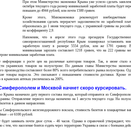
При этом Министерство экономики Крыма уже успело сделать заявлени
октября текущего года размер минимальной заработной платы будет пер
повышен до 4944 рублей, или почти 1500 гривен.
Кроме этого, Минэкономики рекомендует внебюджетным с
хозяйствования сделать перерасчет задолженности по заработной плат
образовалась до 1 июня текущего года, с украинской гривны на россий
по коэффициенту 2,9.
Напомним, что в апреле этого года президиум Государственно
самопровозглашенной республики Крым планировал установить ми
заработную плату в размере 5554 рубля, или же 1791 гривну. 
минимальная зарплата составляет 1218 гривен, что на 222 гривны м
трове минимальная заработная плата.
 информации о росте цен на различные категории товаров. Так, в июне стало и
сти украинских товаров на полуострове. По данным главы Министерства эконом
го производства составляют более 80% всего потребительского рынка полуострова. Од
кие товары выросла. Это связывают с повышением стоимости доставки. Кроме это
в в крымских аптеках увеличилась на 200%.
Симферополем и Москвой начнет скоро курсировать.
о Крыма назначило дату первого состава поезда, который отправится из Симферополя
раины. Отправление первого поезда назначено на 1 августа текущего года. На полуо
билетов в данном направлении.
 Симферопольского железнодорожного вокзала, стоимость билетов в плацкартные ва
йные – от 6100 рублей.
будет занимать почти двое суток – 46 часов. Однако в справочной утверждают, чт
но с тем, что население боится ездить через территорию Украины в связи с боевыми дей