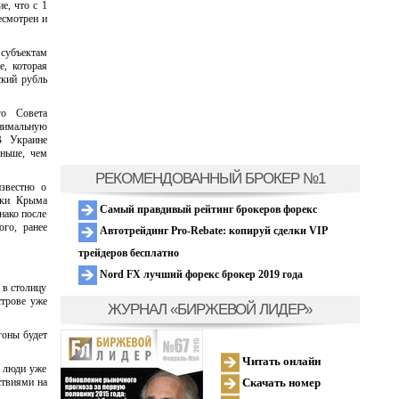
е, что с 1
есмотрен и
убъектам
е, которая
ский рубль
го Совета
нимальную
В Украине
еньше, чем
РЕКОМЕНДОВАННЫЙ БРОКЕР №1
звестно о
ики Крыма
Самый правдивый рейтинг брокеров форекс
нако после
го, ранее
Автотрейдинг Pro-Rebate: копируй сделки VIP
трейдеров бесплатно
Nord FX лучший форекс брокер 2019 года
 в столицу
строве уже
ЖУРНАЛ «БИРЖЕВОЙ ЛИДЕР»
гоны будет
Читать онлайн
о люди уже
Скачать номер
ствиями на