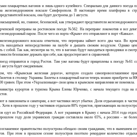
сьми плацкартных вагонов и лишь одного купейного. Специально для данного поезда п
на железнодорожном вокзале Симферополя. В настоящее время платформа в стр
редставителей вокзала, она будет достроена до 1 августа.
 насыщенной, но, главное, безопасной, как утверждают представители железнодорожного
рченской переправы на ростовском поезде №562. На переправе локомотив и все девя
елезнодорожный паром. После чего из порта «Крым» его отправляют в порт «Кавказ».
елезнодорожного вокзала отметили, что переправа займет всего два часа. Во вре
сть находиться непосредственно на палубе и дышать свежим воздухом. Однако цен
ь с собой. Так как, несмотря на то, что в вагонах будут находиться проводники и смотр
ценности безопаснее держать при себе, как предостерегают в справочной.
поезд отправится в город Ростов. Там уже вагоны будут прицеплены к поезду №61 
 августа будет ежедневным.
ом, что «Крымская железная дорога», которую создало самопровозглашенное прав
билетов в столицу Украины. Билеты в плацкартный вагон теперь можно приобрети за 800
100 гривен. При этом «Укрзализныця» свои цены в крымском направлении не поменяла.
министра курортов и туризма Крыма Елены Юрченко, с начала текущего года на п
стов.
 в пансионаты и санатории, а вот частники несут убытки. Доля отдыхающих в частн
%. Хотя в прошлом году у частников отдыхали 80% туристов, приезжающих на полуостро
в едут из Российской Федерации. А вот украинцев в Крыму с начала 2014 года отдо
 прошлом году доля украинских граждан составляла около 65%, а россиян – не боле
возглашенное правительство полуострова обещало своим гражданам, что в нынешнем с
тов. При этом в прошлом сезоне полуостров посетило рекордное количество отды