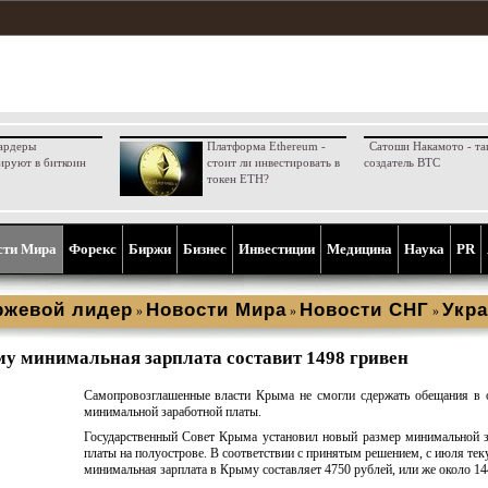
ардеры
Платформа Ethereum -
Сатоши Накамото - та
ируют в биткоин
стоит ли инвестировать в
создатель BTC
токен ETH?
сти Мира
Форекс
Биржи
Бизнес
Инвестиции
Медицина
Наука
PR
ржевой лидер
Новости Мира
Новости СНГ
Укра
»
»
»
у минимальная зарплата составит 1498 гривен
Самопровозглашенные власти Крыма не смогли сдержать обещания в 
минимальной заработной платы.
Государственный Совет Крыма установил новый размер минимальной 
платы на полуострове. В соответствии с принятым решением, с июля тек
минимальная зарплата в Крыму составляет 4750 рублей, или же около 14