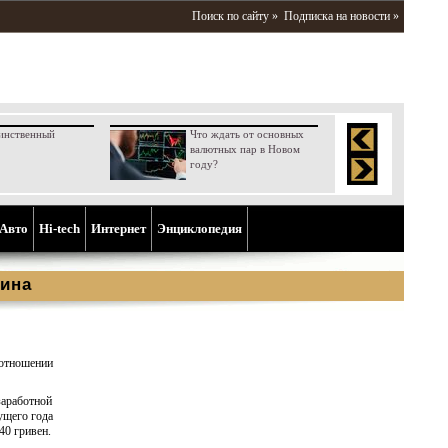
Поиск по сайту »
Подписка на новости »
инственный
Что ждать от основных
валютных пар в Новом
году?
Aвто
Hi-tech
Интернет
Энциклопедия
ина
отношении
заработной
ущего года
40 гривен.