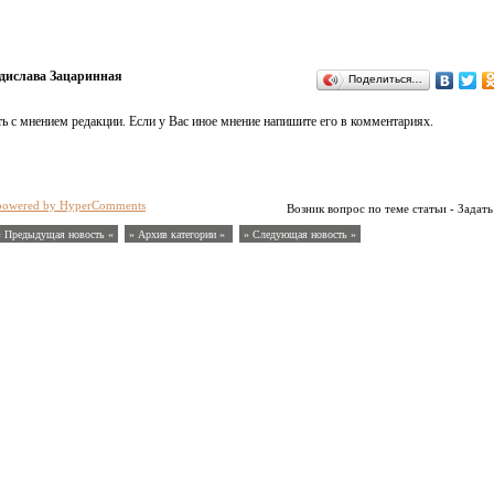
дислава Зацаринная
Поделиться…
ь с мнением редакции. Если у Вас иное мнение напишите его в комментариях.
powered by HyperComments
Возник вопрос по теме статьи - Задать
« Предыдущая новость «
» Архив категории «
» Следующая новость »