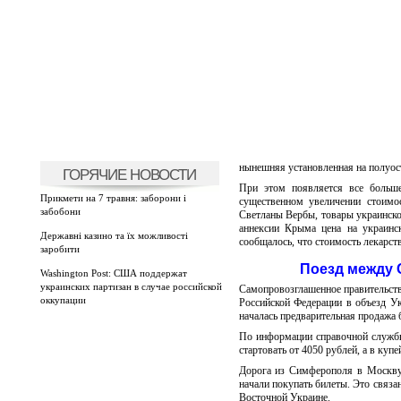
нынешняя установленная на полуос
ГОРЯЧИЕ НОВОСТИ
При этом появляется все больше
Прикмети на 7 травня: заборони і
существенном увеличении стоимо
забобони
Светланы Вербы, товары украинско
аннексии Крыма цена на украинс
Державні казино та їх можливості
сообщалось, что стоимость лекарст
заробити
Поезд между 
Washington Post: США поддержат
украинских партизан в случае российской
Самопровозглашенное правительств
оккупации
Российской Федерации в объезд Ук
началась предварительная продажа 
По информации справочной службы
стартовать от 4050 рублей, а в купе
Дорога из Симферополя в Москву 
начали покупать билеты. Это связа
Восточной Украине.