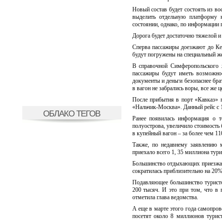
Новый состав будет состоять из во
выделить отдельную платформу 
состоянии, однако, по информации п
Дорога будет достаточно тяжелой и
Сперва пассажиры доезжают до Ке
будут погружены на специальный ж
В справочной Симферопольского ж
пассажиры будут иметь возможно
документы и деньги безопаснее брат
в вагон не забрались воры, все же 
После прибытия в порт «Кавказ» 
«Нальчик-Москва». Данный рейс с 1
ОБЛАКО ТЕГОВ
Ранее появилась информация о т
полуострова, увеличило стоимость 
в купейный вагон – за более чем 1
Также, по недавнему заявлению 
приехало всего 1, 35 миллиона тури
Большинство отдыхающих приезжают
сократилась приблизительно на 20
Подавляющее большинство туристо
200 тысяч. И это при том, что в
отметила глава ведомства.
А еще в марте этого года самопро
посетят около 8 миллионов турис