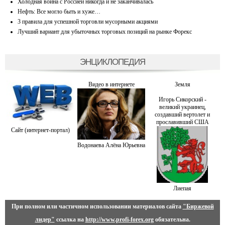
Холодная война с Россией никогда и не заканчивалась
Нефть: Все могло быть и хуже…
3 правила для успешной торговли мусорными акциями
Лучший вариант для убыточных торговых позиций на рынке Форекс
ЭНЦИКЛОПЕДИЯ
Видео в интернете
Земля
Игорь Сикорский -
великий украинец,
создавший вертолет и
прославивший США
Сайт (интернет-портал)
Водонаева Алёна Юрьевна
Лиепая
При полном или частичном использовании материалов сайта
"Биржевой
лидер"
ссылка на
http://www.profi-forex.org
обязательна.