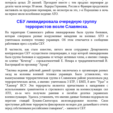
потеряла целых 20 жизней. Президент вместе с тем продлил перемирие до
десяти часов вечера 30 июня. Лидеры Германии, России и Франции продолжили
настаивать на продлении перемирия, но несмотря на это, г-н Порошенко в ночь
на первое июля возобновил ведение АТО.
СБУ ликвидировала очередную группу
террористов возле Славянска.
На территории Славянского района ликвидирована была группа боевиков,
которая совершала разные вооруженные нападения на военных АТО и
уничтожала военную технику украинцев. Об этом отмечается в сообщении
работников пресс-службы СБУ.
В частности, как стало известно, пятого июля сотрудники Департамента
контрразведки СБУ осуществили спецоперацию, в ходе которой ликвидирована
была группа боевиков и задержаны ее четыре активных члена, а именно: главарь
по кличке "Кочегар" – сорокасемилетний Е. Невара и тридцатипятилетний В.
Быстрицкий по прозвищу "Архар".
"Тактика ведения действий данной группы заключалась в организации разных
засад на колонны военной техники украинцев. Было установлено, что
вышеуказанная террористическая группа в Славянском районе реализовала ряд
террористических актов, а именно: уничтожила 3 БТР, 1 БМП, 8 авто "Урал" и
"Хаммер" ВСУ. Эти террористы являются причастными к нападениям с
использованием гранатометов и стрелкового оружия на военнослужащих сил
АТО, из-за чего получили ранения и погибли десятки украинских
военнослужащих. Удалось установить, что именно данные боевики подорвали на
перегоне станций Букино-Святогорск железнодорожное полотно. Свои
преступные действия террористы фиксировали на видео для дальнейшего отчета
перед собственными российскими главарями", - заявили в СБУ.