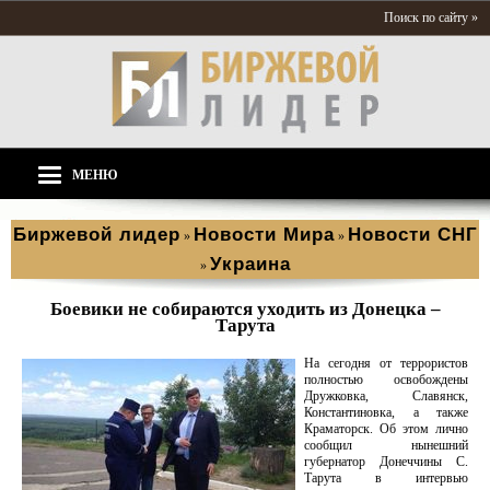
Поиск по сайту »
МЕНЮ
Биржевой лидер
Новости Мира
Новости СНГ
»
»
Украина
»
Боевики не собираются уходить из Донецка –
Тарута
На сегодня от террористов
полностью освобождены
Дружковка, Славянск,
Константиновка, а также
Краматорск. Об этом лично
сообщил нынешний
губернатор Донеччины С.
Тарута в интервью