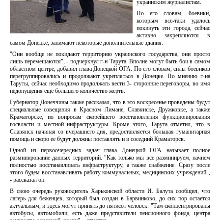
украинским журналистам.
По его словам, боевики,
которым все-таки удалось
покинуть эти города, сейчас
активно закрепляются в
самом Донецке, занимают некоторые дополнительные здания.
"Они вообще не покидают территорию украинского государства, они просто
лишь перемещаются", - подчеркнул г-н Тарута. Вполне могут быть бои в самом
областном центре, добавил глава Донецкой ОГА. По его словам, силы боевиков
перегруппировались и продолжают укрепляться в Донецке. По мнению г-на
Таруты, сейчас необходимо продолжать вести 3- сторонние переговоры, во имя
недопущения еще большего количество жертв.
Губернатор Донеччины также рассказал, что в это воскресенье проведены будут
специальные совещания в Красном Лимане, Славянске, Дружковке, а также
Краматорске, по вопросам скорейшего восстановления функционирования
госвласти и местной инфраструктуры. Кроме этого, Тарута отметил, что в
Славянск начиная со вчерашнего дня, предоставляется большая гуманитарная
помощь и скоро ее будут должны поставлять и в соседний Краматорск.
Одной из первоочередных задач глава Донецкой ОГА называет полное
разминирование данных территорий. "Как только мы все разминируем, начнем
полностью восстанавливать инфраструктуру, а также снабжение. Сразу после
этого будем восстанавливать работу коммунальных, медицинских учреждений",
- рассказал он.
В свою очередь руководитель Харьковской области И. Балута сообщил, что
лагерь для беженцев, который был создан в Барвинково, до сих пор остается
актуальным, и здесь могут принять до пятисот человек. "Там сконцентрированы
автобусы, автомобили, есть даже представители пенсионного фонда, центра