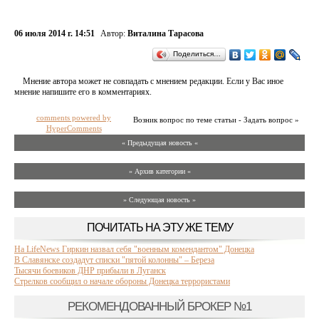
06 июля 2014 г. 14:51
Автор:
Виталина Тарасова
Поделиться…
Мнение автора может не совпадать с мнением редакции. Если у Вас иное
мнение напишите его в комментариях.
comments powered by
Возник вопрос по теме статьи - Задать вопрос »
HyperComments
« Предыдущая новость «
» Архив категории «
» Следующая новость »
ПОЧИТАТЬ НА ЭТУ ЖЕ ТЕМУ
На LifeNews Гиркин назвал себя "военным комендантом" Донецка
В Славянске создадут списки "пятой колонны" – Береза
Тысячи боевиков ДНР прибыли в Луганск
Стрелков сообщил о начале обороны Донецка террористами
РЕКОМЕНДОВАННЫЙ БРОКЕР №1