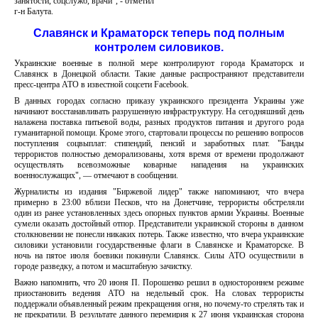
занятости, соцслужб, врачи", - отметил
г-н Балута.
Славянск и Краматорск теперь под полным
контролем силовиков.
Украинские военные в полной мере контролируют города Краматорск и
Славянск в Донецкой области. Такие данные распространяют представители
пресс-центра АТО в известной соцсети Facebook.
В данных городах согласно приказу украинского президента Украины уже
начинают восстанавливать разрушенную инфраструктуру. На сегодняшний день
налажена поставка питьевой воды, разных продуктов питания и другого рода
гуманитарной помощи. Кроме этого, стартовали процессы по решению вопросов
поступления соцвыплат: стипендий, пенсий и заработных плат. "Банды
террористов полностью деморализованы, хотя время от времени продолжают
осуществлять всевозможные коварные нападения на украинских
военнослужащих", — отмечают в сообщении.
Журналисты из издания "Биржевой лидер" также напоминают, что вчера
примерно в 23:00 вблизи Песков, что на Донетчине, террористы обстреляли
один из ранее установленных здесь опорных пунктов армии Украины. Военные
сумели оказать достойный отпор. Представители украинской стороны в данном
столкновении не понесли никаких потерь. Также известно, что вчера украинские
силовики установили государственные флаги в Славянске и Краматорске. В
ночь на пятое июля боевики покинули Славянск. Силы АТО осуществили в
городе разведку, а потом и масштабную зачистку.
Важно напомнить, что 20 июня П. Порошенко решил в одностороннем режиме
приостановить ведения АТО на недельный срок. На словах террористы
поддержали объявленный режим прекращения огня, но почему-то стрелять так и
не прекратили. В результате данного перемирия к 27 июня украинская сторона