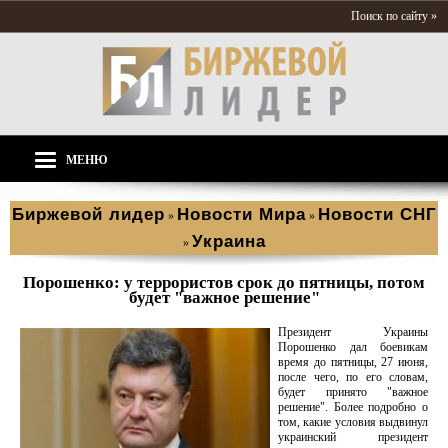
Поиск по сайту »
МЕНЮ
Биржевой лидер
Новости Мира
Новости СНГ
»
»
Украина
»
Порошенко: у террористов срок до пятницы, потом
будет "важное решение"
Президент Украины
Порошенко дал боевикам
время до пятницы, 27 июня,
после чего, по его словам,
будет принято "важное
решение". Более подробно о
том, какие условия выдвинул
украинский президент