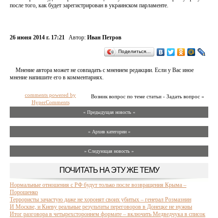
после того, как будет зарегистрирован в украинском парламенте.
26 июня 2014 г. 17:21
Автор:
Иван Петров
Поделиться…
Мнение автора может не совпадать с мнением редакции. Если у Вас иное
мнение напишите его в комментариях.
comments powered by
Возник вопрос по теме статьи - Задать вопрос »
HyperComments
« Предыдущая новость «
» Архив категории «
» Следующая новость »
ПОЧИТАТЬ НА ЭТУ ЖЕ ТЕМУ
Нормальные отношения с РФ будут только после возвращения Крыма –
Порошенко
Террористы зачастую даже не хоронят своих убитых – генерал Розмазнин
И Москве, и Киеву реальные результаты переговоров в Донецке не нужны
Итог разговора в четырехстороннем формате – включить Медведчука в список