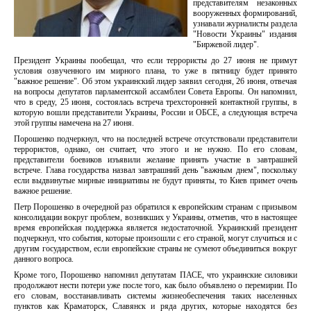
представителям незаконных
вооруженных формирований,
узнавали журналисты раздела
"Новости Украины" издания
"Биржевой лидер".
Президент Украины пообещал, что если террористы до 27 июня не примут
условия озвученного им мирного плана, то уже в пятницу будет принято
"важное решение". Об этом украинский лидер заявил сегодня, 26 июня, отвечая
на вопросы депутатов парламентской ассамблеи Совета Европы. Он напомнил,
что в среду, 25 июня, состоялась встреча трехсторонней контактной группы, в
которую вошли представители Украины, России и ОБСЕ, а следующая встреча
этой группы намечена на 27 июня.
Порошенко подчеркнул, что на последней встрече отсутствовали представители
террористов, однако, он считает, что этого и не нужно. По его словам,
представители боевиков изъявили желание принять участие в завтрашней
встрече. Глава государства назвал завтрашний день "важным днем", поскольку
если выдвинутые мирные инициативы не будут приняты, то Киев примет очень
важное решение.
Петр Порошенко в очередной раз обратился к европейским странам с призывом
консолидации вокруг проблем, возникших у Украины, отметив, что в настоящее
время европейская поддержка является недостаточной. Украинский президент
подчеркнул, что события, которые произошли с его страной, могут случиться и с
другим государством, если европейские страны не сумеют объединиться вокруг
данного вопроса.
Кроме того, Порошенко напомнил депутатам ПАСЕ, что украинские силовики
продолжают нести потери уже после того, как было объявлено о перемирии. По
его словам, восстанавливать системы жизнеобеспечения таких населенных
пунктов как Краматорск, Славянск и ряда других, которые находятся без