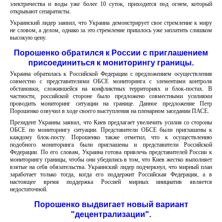
электричества и воды уже более 10 суток, приходится под огнем, который
открывают сепаратисты.
Украинский лидер заявил, что Украина демонстрирует свое стремление к миру
не словом, а делом, однако за это стремление пришлось уже заплатить слишком
высокую цену.
Порошенко обратился к России с приглашением
присоединиться к мониторингу границы.
Украина обратилась к Российской Федерации с предложением осуществления
совместно с представителями ОБСЕ мониторинга с элементами контроля
обстановки, сложившейся на конфликтных территориях и блок-постах. В
частности, российской стороне было предложено совместными усилиями
проводить мониторинг ситуации на границе. Данное предложение Петр
Порошенко озвучил в ходе своего выступления на пленарном заседании ПАСЕ.
Президент Украины заявил, что Киев предлагает увеличить усилия со стороны
ОБСЕ по мониторингу ситуации. Представители ОБСЕ были приглашены к
каждому блок-посту. Порошенко также отметил, что к осуществлению
подобного мониторинга были приглашены и представители Российской
Федерации. По его словам, Украина готова привлечь представителей России к
мониторингу границы, чтобы они убедились в том, что Киев жестко выполняет
взятые на себя обязательства. Украинский лидер подчеркнул, что мирный план
заработает только тогда, когда его поддержит Российская Федерация, а в
настоящее время поддержка Россией мирных инициатив является
недостаточной.
Порошенко выдвигает новый вариант
"децентрализации".