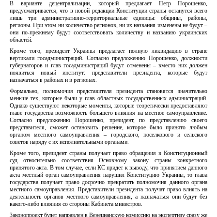
В варианте децентрализации, который предлагает Петр Порошенко,
предусматривается, что в новой редакции Конституции страны останутся всего
лишь три административно-территориальные единицы: общины, районы,
регионы. При этом ни количество регионов, ни их названия изменены не будут –
они по-прежнему будут соответствовать количеству и названию украинских
областей.
Кроме того, президент Украины предлагает полную ликвидацию в стране
вертикали госадминистраций. Согласно предложению Порошенко, должности
губернаторов и глав госадминистраций будут отменены – вместо них должен
появиться новый институт: представители президента, которые будут
назначаться в районах и в регионах.
Формально, полномочия представителя президента становятся значительно
меньше тех, которые были у глав областных государственных администраций.
Однако существуют некоторые моменты, которые теоретически предоставляют
главе государства возможность большего влияния на местное самоуправление.
Согласно предложению Порошенко, президент, по представлению своего
представителя, сможет остановить решение, которое было принято любым
органом местного самоуправления – городского, поселкового и сельского
советов наряду с их исполнительными органами.
Кроме того, президент страны получает право обращения в Конституционный
суд относительно соответствия Основному закону страны конкретного
принятого акта. В том случае, если КС придет к выводу, что принятием данного
акта местный орган самоуправления нарушил Конституцию Украины, то глава
государства получает право досрочно прекратить полномочия данного органа
местного самоуправления. Представители президента получат право влиять на
деятельность органов местного самоуправления, а назначаться они будут без
какого-либо влияния со стороны Кабинета министров.
Законопроект будет направлен в Венецианскую комиссию на экспертизу сразу же