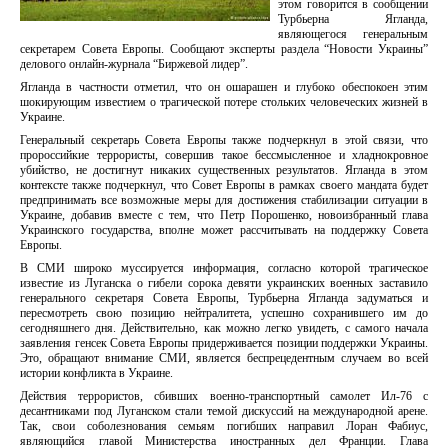
этом говорится в сообщении
Турбьерна Ягланда,
являющегося генеральным
секретарем Совета Европы. Сообщают эксперты раздела “Новости Украины”
делового онлайн-журнала “Биржевой лидер”.
Ягланда в частности отметил, что он ошарашен и глубоко обеспокоен этим
шокирующим известием о трагической потере стольких человеческих жизней в
Украине.
Генеральный секретарь Совета Европы также подчеркнул в этой связи, что
пророссийкие террористы, совершив такое бессмысленное и хладнокровное
убийство, не достигнут никаких существенных результатов. Ягланда в этом
контексте также подчеркнул, что Совет Европы в рамках своего мандата будет
предпринимать все возможные меры для достижения стабилизации ситуации в
Украине, добавив вместе с тем, что Петр Порошенко, новоизбранный глава
Украинского государства, вполне может рассчитывать на поддержку Совета
Европы.
В СМИ широко муссируется информация, согласно которой трагическое
известие из Луганска о гибели сорока девяти украинских военных заставило
генерального секретаря Совета Европы, Турбьерна Ягланда задуматься и
пересмотреть свою позицию нейтралитета, успешно сохранившего им до
сегодняшнего дня. Действительно, как можно легко увидеть, с самого начала
заявления генсек Совета Европы придерживается позиции поддержки Украины.
Это, обращают внимание СМИ, является беспрецедентным случаем во всей
истории конфликта в Украине.
Действия террористов, сбивших военно-транспортный самолет Ил-76 с
десантниками под Луганском стали темой дискуссий на международной арене.
Так, свои соболезнования семьям погибших направил Лоран Фабиус,
являющийся главой Министерства иностранных дел Франции. Глава