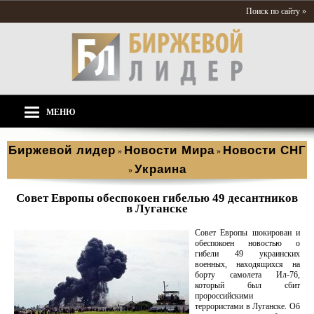
Поиск по сайту »
МЕНЮ
Биржевой лидер
Новости Мира
Новости СНГ
»
»
Украина
»
Совет Европы обеспокоен гибелью 49 десантников
в Луганске
Совет Европы шокирован и
обеспокоен новостью о
гибели 49 украинских
военных, находящихся на
борту самолета Ил-76,
который был сбит
пророссийскими
террористами в Луганске. Об