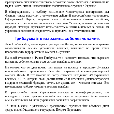
французского внешнеполитического ведомства также обратился с призывом не
медля начать диалог, нацеленный на стабилизацию ситуации в Украине.
В обнародованном в субботу коммюнике Министерства иностранных дел
Франции также выступил с осуждением действий пророссийских террористов.
Официальный Париж, направив свои соболезнования семьям погибших,
заверяет, что во многом солидарен с властями Украины, а также украинским
народом. Франция призывает незамедлительно найти виновных в гибели 49
украинских военных и, следовательно, привлечь их к ответственности.
Грибаускайте выразила соболезнование.
Даля Грибаускайте, являющаяся президентом Литвы, также выразила искренние
соболезнования семьям украинских военных, погибших во время атаки
пророссийских террористов на самолет в Луганске.
На своей страничке в Twitter Грибаускайте в частности написала, что выражает
искренние соболезнования всем семьям погибших военных.
Напомним, что сегодня ночью при заходе на посадку в аэропорту Луганска
пророссийскими террористами был сбит украинский военно-транспортный
самолет Ил-76. В тот момент на борту самолета находились 49 украинских
военных, 40 из которых были десатниками 25-й отдельной Днепропетровской
воздушно-десантной бригады, остальные девять же - членами экипажа. Все
находящиеся на борту самолета военные погибли.
В пресс-службе главы Украинского государства проинформировали, что
президент в связи с трагическим событием выразил искренние соболезнования
семьям погибших 14 июня украинских военных и пограничников.
15 июня в связи с указанными трагическими случаями был объявлен днем
траура главой Украинского государства Петром Порошенко.