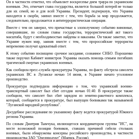
Он в частности отметил, что объявляет воскресенье днем траура по украинским
военным. Это, отмечает глава государства, является большой потерей не только
для их семей, но и для всей Украины. Президент, подчеркнув, что Украина
находится в скорби, заявил вместе с тем, что борьба за мир продолжается,
следовательно, продолжается и антитеррористическая операция.
Вместе с тем он заверил, что причастные к злополучному событию виновные,
совершившие, по словам главы государства, террористический акт такого
масштаба, будут с необходимостью найдены и наказаны. Он также заметил, что
Украине нужен мир, заявив вместе с тем, что пророссийские террористы
непременно получат адекватный ответ.
К этому событию посвящено срочное заседание, созванное СНБО. Порошенко
также поручил Кабинет министров Украины оказать помощь семьям погибших
трагической смертью украинских военных.
Как сообщила пресс-служба прокуратуры Украины, по факту обстрела самолета
украинских ВС в Луганске ночью 14 июня, в Украине начато уголовное
производство.
Прокуратура подтвердила информацию о том, что украинский военно-
транспортный самолет был сбит сегодня ночью 01:40. В прокуратуре также
сообщили, что самолет бил сбит зарядом из зенитно-ракетного комплекса,
который, сообщается в прокуратуре, был выпущен боевиками так называемой
"Луганской народной республики".
Досудебное расследование по указанному факту ведется прокуратурой Южного
региона Украины.
По словам Дмитрия Тымчука, являющегося координатором группы "ИС", на
месте возможной позиции боевиков, ставших причиной гибели стольких
военных, были обнаружены консервы российского производства, в частности
производства ЗАО "Орелпродукт" (Мценск, Россия).