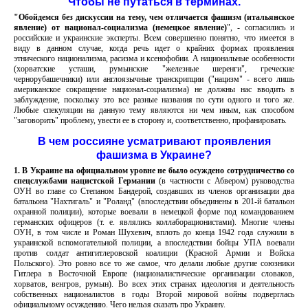
Чтобы не путаться в терминах.
"Обойдемся без дискуссии на тему, чем отличается фашизм (итальянское
явление) от национал-социализма (немецкое явление)
", - согласились и
российские и украинские эксперты.
Всем совершенно понятно, что имеется в
виду в данном случае, когда речь идет о крайних формах проявления
этнического национализма, расизма и ксенофобии. А национальные особенности
(хорватские усташи, румынские "железные шеренги", греческие
чернорубашечники) или англоязычные транскрипции ("нацизм" - всего лишь
американское сокращение национал-социализма) не должны нас вводить в
заблуждение, поскольку это все разные названия по сути одного и того же.
Любые спекуляции на данную тему являются ни чем иным, как способом
"заговорить" проблему, увести ее в сторону и, соответственно, профанировать.
В чем россияне усматривают проявления
фашизма в Украине?
1.
В Украине на официальном уровне не было осуждено сотрудничество со
спецслужбами нацистской Германии
(в частности с Абвером) руководства
ОУН во главе со Степаном Бандерой, создавших из членов организации два
ба
тальона "Нахтигаль" и "Роланд" (впоследствии объединены в 201-й батальон
охранной полиции), к
оторые воевали в немецкой форме под командованием
германских офицеров (т. е. являлись коллаборационистами). Многие члены
ОУН, в том числе и Роман Шухевич, вплоть до конца 1942 года служили в
украинской вспомогательной полиции, а в
последствии бойцы УПА воевали
против солдат антигитлеровской коалиции (Красной Армии и Войска
Польского). Это ровно все то же самое, что делали любые другие союзники
Гитлера в Восточной Европе (националистические организации словаков,
хорватов, венгров, румын). Во всех этих странах идеология и деятельность
собственных националистов в годы Второй мировой войны подверглась
официальному осуждению. Чего нельзя сказать про Украину.