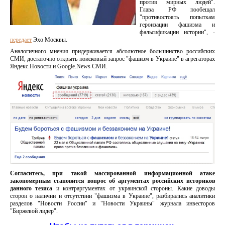
против мирных людей".
Глава РФ пообещал
"противостоять попыткам
героизации фашизма и
фальсификации истории", -
передает
Эхо Москвы.
Аналогичного мнения придерживается абсолютное большинство российских
СМИ, достаточно открыть поисковый запрос "фашизм в Украине" в агрегаторах
Яндекс.Новости и Google.News СМИ.
Согласитесь, при такой массированной информационной атаке
закономерным становится вопрос об аргументах российских историков
данного тезиса
и контраргументах от украинской стороны. Какие доводы
сторон о наличии и отсутствии "фашизма в Украине", разбирались аналитики
разделов "Новости России" и "Новости Украины" журнала инвесторов
"Биржевой лидер".