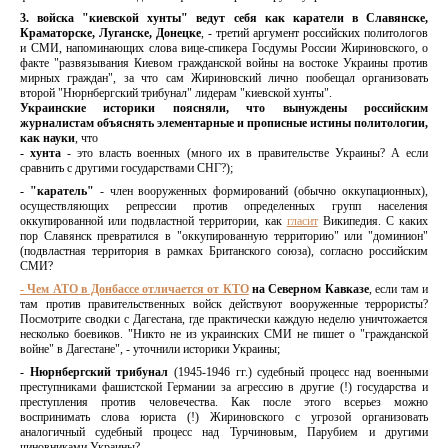
3. войска "киевской хунты" ведут себя как каратели в Славянске,
Краматорске, Луганске, Донецке
, - третий аргумент российских политологов
и СМИ, напоминающих слова вице-спикера Госдумы России
Жириновского, о
факте "развязывания Киевом гражданской войны на востоке Украины против
мирных граждан", за что сам Жириновский лично пообещал организовать
второй "Нюрнбергский трибунал" лидерам "киевской хунты".
Украинские историки поясняли, что вынуждены российским
журналистам объяснять элементарные и прописные истины политологии,
как науки
, что
- хунта
- это власть военных (много их в правительстве Украины? А если
сравнить с другими государствами СНГ?);
- "каратель"
- член вооруженных формирований (обычно оккупационных),
осуществляющих репрессии против определенных групп населения
оккупированной или подвластной территории, как
гласит
Википедия. С каких
пор Славянск превратился в "оккупированную территорию" или "доминион"
(подвластная территория в рамках Британского союза), согласно российским
СМИ?
- Чем АТО в Донбассе отличается от КТО
на Северном Кавказе
, если там и
там против правительственных войск действуют вооруженные террористы?
Посмотрите сводки с Дагестана, где практически каждую неделю уничтожается
несколько боевиков. "Никто не из украинских СМИ не пишет о "гражданской
войне" в Дагестане", - уточнили историки Украины;
- Нюрнбергский трибунал
(1945-1946 гг.) судебный процесс над военными
преступниками фашистской Германии за агрессию в другие (!) государства и
преступления против человечества. Как после этого всерьез можно
воспринимать слова юриста (!) Жириновского с угрозой организовать
аналогичный судебный процесс над Турчиновым, Парубием и другими
чиновниками Украины?