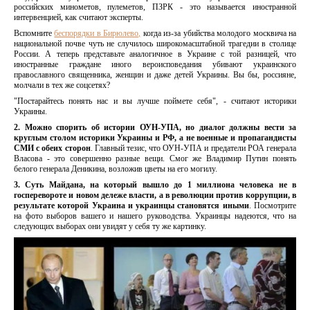
российских минометов, пулеметов, ПЗРК - это называется иностранной
интервенцией, как считают эксперты.
Вспомните
беспорядки в Бирюлево,
когда из-за убийства молодого москвича на
национальной почве чуть не случилось широкомасштабной трагедии в столице
России. А теперь представьте аналогичное в Украине с той разницей, что
иностранные граждане иного вероисповедания убивают украинского
православного священника, женщин и даже детей Украины. Вы бы, россияне,
молчали в тех же соцсетях?
"Постарайтесь понять нас и вы лучше поймете себя", - считают историки
Украины.
2. Можно спорить об истории ОУН-УПА, но диалог должны вести за
круглым столом историки Украины и РФ, а не военные и пропагандисты
СМИ с обеих сторон
. Главный тезис, что ОУН-УПА и предатели РОА генерала
Власова - это совершенно разные вещи. Смог же Владимир Путин понять
белого генерала Деникина, возложив цветы на его могилу.
3. Суть Майдана, на который вышло до 1 миллиона человека не в
госперевороте и новом дележе власти, а в революции против коррупции, в
результате которой Украина и украинцы становятся иными
. Посмотрите
на фото выборов вашего и нашего руководства. Украинцы надеются, что на
следующих выборах они увидят у себя ту же картинку.