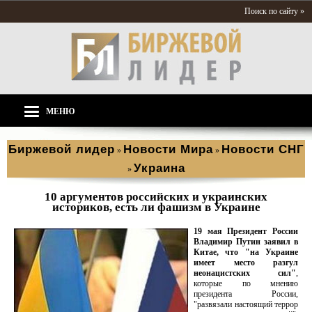
Поиск по сайту »
МЕНЮ
Биржевой лидер
Новости Мира
Новости СНГ
»
»
Украина
»
10 аргументов российских и украинских
историков, есть ли фашизм в Украине
19 мая Президент России
Владимир Путин заявил в
Китае, что "на Украине
имеет место разгул
неонацистских сил"
,
которые по мнению
президента России,
"развязали настоящий террор