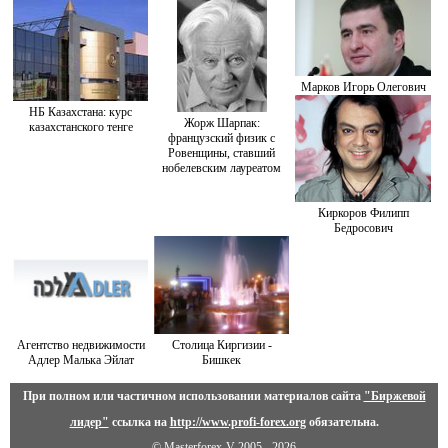
Марков Игорь Олегович
НБ Казахстана: курс
Жорж Шарпак:
казахстанского тенге
французский физик с
Ровенщины, ставший
нобелевским лауреатом
Киркоров Филипп
Бедросович
Агентство недвижимости
Столица Киргизии -
Адлер Малька Эйлат
Бишкек
При полном или частичном использовании материалов сайта
"Биржевой
лидер"
ссылка на
http://www.profi-forex.org
обязательна.
© Masterforex-V 2005 - 2026