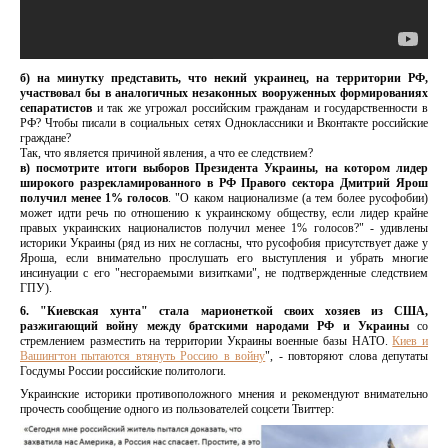
б) на минутку представить, что некий украинец, на территории РФ,
участвовал бы в аналогичных незаконных вооруженных формированиях
сепаратистов
и так же угрожал российским гражданам и государственности в
РФ? Чтобы писали в социальных сетях Одноклассники и Вконтакте российские
граждане?
Так, что является причиной явления, а что ее следствием?
в) посмотрите итоги выборов Президента Украины, на котором лидер
широкого разрекламированного в РФ Правого сектора Дмитрий Ярош
получил менее 1% голосов
. "О каком национализме (а тем более русофобии)
может идти речь по отношению к украинскому обществу, если лидер крайне
правых украинских националистов получил менее 1% голосов?" - удивлены
историки Украины (ряд из них не согласны, что русофобия присутствует даже у
Яроша, если внимательно прослушать его выступления и убрать многие
инсинуации с его "несгораемыми визитками", не подтвержденные следствием
ГПУ).
6. "Киевская хунта" стала марионеткой своих хозяев из США,
разжигающий войну между братскими народами РФ и Украины
со
стремлением разместить на территории Украины военные базы НАТО.
Киев и
Вашингтон пытаются втянуть Россию в войну
", - повторяют слова депутаты
Госдумы России российские политологи.
Украинские историки противоположного мнения и рекомендуют внимательно
прочесть сообщение одного из пользователей соцсети Твиттер: