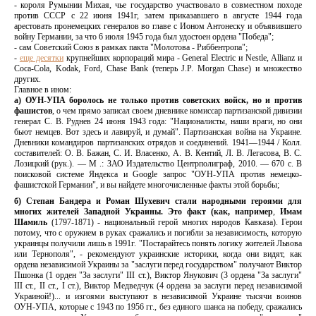
- короля Румынии Михая, чье государство участвовало в совместном походе
против СССР с 22 июня 1941г, затем приказавшего в августе 1944 года
арестовать пронемецких генералов во главе с Ионом Антонеску и объявившего
войну Германии, за что 6 июля 1945 года был удостоен ордена "Победа";
- сам Советский Союз в рамках пакта "Молотова - Риббентропа";
-
еще десятки
крупнейших корпораций мира - General Electric и Nestle, Allianz и
Coca-Cola, Kodak, Ford, Chase Bank (теперь J.P. Morgan Chase) и множество
других.
Главное в ином:
а) ОУН-УПА боролось не только против советских войск, но и против
фашистов
, о чем прямо записал своем дневнике комиссар партизанской дивизии
генерал С. В. Руднев 24 июня 1943 года: "Националисты, наши враги, но они
бьют немцев. Вот здесь и лавируй, и думай". Партизанская война на Украине.
Дневники командиров партизанских отрядов и соединений. 1941—1944 / Колл.
составителей: О. В. Бажан, С. И. Власенко, А. В. Кентий, Л. В. Легасова, В. С.
Лозицкий (рук.). — М .: ЗАО Издательство Центрполиграф, 2010. — 670 с. В
поисковой системе Яндекса и Google запрос "ОУН-УПА против немецко-
фашистской Германии", и вы найдете многочисленные факты этой борьбы;
б) Степан Бандера и Роман Шухевич стали народными героями для
многих жителей
Западной Украины. Это факт (как, например
,
Имам
Шамиль
(1797-1871) - национальный герой многих народов Кавказа). Герои
потому, что с оружием в руках сражались и погибли за независимость, которую
украинцы получили лишь в 1991г. "Постарайтесь понять логику жителей Львова
или Тернополя", - рекомендуют украинские историки, когда они видят, как
ордена независимой Украины за "заслуги перед государством" получают Виктор
Пшонка (1 орден "За заслуги" III ст.), Виктор Янукович (3 ордена "За заслуги"
III ст., II ст., I ст.), Виктор Медведчук (4 ордена за заслуги перед независимой
Украиной!)... и изгоями выступают в независимой Украине тысячи воинов
ОУН-УПА, которые с 1943 по 1956 гг., без единого шанса на победу, сражались