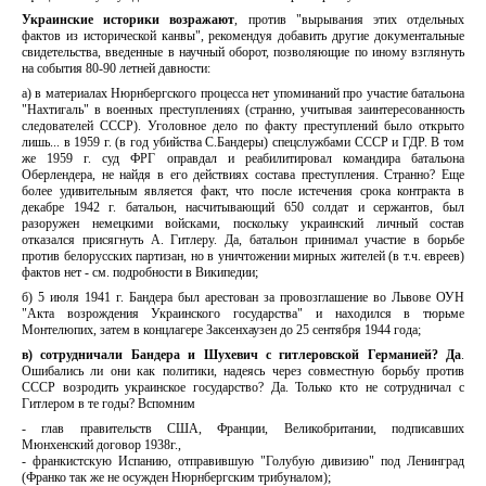
Украинские историки возражают
, против "вырывания этих отдельных
фактов из исторической канвы", рекомендуя добавить другие документальные
свидетельства, введенные в научный оборот, позволяющие по иному взглянуть
на события 80-90 летней давности:
а) в материалах Нюрнбергского процесса нет упоминаний про участие батальона
"Нахтигаль" в военных преступлениях (странно, учитывая заинтересованность
следователей СССР). Уголовное дело по факту преступлений было открыто
лишь... в 1959 г. (в год убийства С.Бандеры) спецслужбами СССР и ГДР. В том
же 1959 г. суд ФРГ оправдал и реабилитировал командира батальона
Оберлендера, не найдя в его действиях состава преступления. Странно? Еще
более удивительным является факт, что после истечения срока контракта в
декабре 1942 г. батальон, насчитывающий 650 солдат и сержантов, был
разоружен немецкими войсками, поскольку украинский личный состав
отказался присягнуть А. Гитлеру. Да, батальон принимал участие в борьбе
против белорусских партизан, но в уничтожении мирных жителей (в т.ч. евреев)
фактов нет - см. подробности в Википедии;
б) 5 июля 1941 г. Бандера был арестован за провозглашение во Львове ОУН
"Акта возрождения Украинского государства" и находился в тюрьме
Монтелюпих, затем в концлагере Заксенхаузен до 25 сентября 1944 года;
в) сотрудничали Бандера и Шухевич с гитлеровской Германией? Да
.
Ошибались ли они как политики, надеясь через совместную борьбу против
СССР возродить украинское государство? Да. Только кто не сотрудничал с
Гитлером в те годы? Вспомним
- глав правительств США, Франции, Великобритании, подписавших
Мюнхенский договор 1938г.,
- франкистскую Испанию, отправившую "Голубую дивизию" под Ленинград
(Франко так же не осужден Нюрнбергским трибуналом);