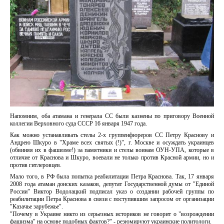
Напомним, оба атамана и генерала СС были казнены по приговору Военной
коллегии Верховного суда СССР 16 января 1947 года.
Как можно устанавливать стелы 2-х группенфюреров СС Петру Краснову и
Андрею Шкуро в "Храме всех святых (!)", г. Москве и осуждать украинцев
(обвиняя их в фашизме!) за памятники и стелы воинам ОУН-УПА, которые в
отличие от Краснова и Шкуро, воевали не только против Красной армии, но и
против гитлеровцев.
Мало того, в РФ была попытка реабилитации Петра Краснова. Так, 17 января
2008 года атаман донских казаков, депутат Государственной думы от "Единой
России" Виктор Водолацкий подписал указ о создании рабочей группы по
реабилитации Петра Краснова в связи с поступившим запросом от организации
"Казачье зарубежье".
"Почему в Украине никто из серьезных историков не говорит о "возрождении
фашизма" на основе подобных фактов?" - резюмируют украинские политологи.