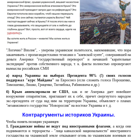
"Логично? Вполне", - уверены украинские политологи, напомнившие, что пора
заканчивать с пропагандистскими тезисами о "киевской хунте", совершившей на
деньги Америки "государственный переворот" и начавшей "карательные
экспедиции" против собственного народа, т. к. факты полностью опровергают
вымыслы российских СМИ
а) народ Украины на выборах Президента 90% (!) своих голосов
поддержал "курс Майдана"
на Евросоюз (если сложить голоса Порошенко,
Тимошенко, Ляшко, Гриценко, Тягнибока, Рабиновича и др.)
б) Крым аннексировали не США
, как и не Америка дает новейшее
вооружение сепаратистам, приглашает их к себе, прячет свергнутого народом
экс-президента от суда над ним на территории Украины, объявляет о планах
"независимого государства "Новороссия" на востоке Украины и т. д.
Контраргументы историков Украины.
Чтобы понять позицию украинцев
1. Г
ражданские войны не ведут под иностранными флагами
, а когда они
поднимаются и террористы - "лица кавказской национальности" иностранного
государства на украинской земле открывают огонь по украинским военным из