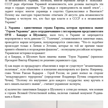
за независимость Украины, погибали, многие пережили лагеря и "психушки"
СССР ради обретения Украиной независимости, кем должны выглядеть эти
люди в сердцах украинцев. "Где правда и справедливость на нашей земле", -
задают вопрос многие украинцы в соцсетях Одноклассники и Вконтакте?
Почему мы ежегодно торжественно отмечаем 24 августа день независимости
Украины и чествуем тех, кто был при власти и в СССР и в независимой
Украине?
2.
Украина - единственная страна Европы, которая присвоила звание
"Героев Украины" двум сотрудничавшим с гитлеровцами представителям
ОУН - Бандере и Шухевичу
, мало того, в Украине не запрещаются
мероприятия в честь дивизии СС "Галичина", устанавливаются памятные знаки,
проводятся марши ветеранов, популяризируется символика. "Что-то подобное
происходит только в Латвии и Эстонии, которые по той же причине также
принято обвинять в возрождении фашизма", - возмущены российские историки.
Украинские историки возражают:
а) и Бандера, и Шухевич были лишены звания "Героя Украины" (присвоил
Президент Виктор Ющенко) по решению украинского суда;
б) как видно из предыдущего объяснения в мире не существует "незапятнанных
политиков", если объективно и взвешенно анализировать все факты. Например,
глава Чечни Рамзан Кадыров - Герой России, но ранее воевал на стороне
"международного терроризма" (определение Владимира Путина сепаратистов
Чечни). "Поэтому это внутреннее дело каждого государства: кому вручать и
кого лишать высшего звания", - считают украинские эксперты;
в) количество памятников Бандере и Шухевичу в сотни раз меньше, чем воинам
и героям Великой Отечественной войны, включая главный монумент Родина-
мать в Киеве.