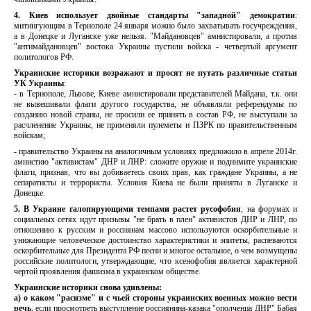
4.
Киев использует двойные стандарты "западной" демократии
:
митингующим в Тернополе 24 января можно было захватывать госучреждения,
а в Донецке и Луганске уже нельзя. "Майдановцев" амнистировали, а против
"антимайдановцев" востока Украины пустили войска - четвертый аргумент
политологов РФ.
Украинские историки возражают и просят не путать различные статьи
УК Украины
:
- в Тернополе, Львове, Киеве амнистировали представителей Майдана, т.к. они
не вывешивали флаги другого государства, не объявляли референдумы по
созданию новой страны, не просили ее принять в состав РФ, не выступали за
расчленение Украины, не применяли пулеметы и ПЗРК по правительственным
войскам;
- правительство Украины на аналогичным условиях предложило в апреле 2014г.
амнистию "активистам" ДНР и ЛНР: сложите оружие и поднимите украинские
флаги, признав, что вы добиваетесь своих прав, как граждане Украины, а не
сепаратисты и террористы. Условия Киева не были приняты в Луганске и
Донецке.
5. В Украине галопирующими темпами растет русофобия
, на форумах и
социальных сетях идут призывы "не брать в плен" активистов ДНР и ЛНР, по
отношению к русским и россиянам массово используются оскорбительные и
унижающие человеческое достоинство характеристики и эпитеты, распеваются
оскорбительные для Президента РФ песни и многое остальное, о чем возмущены
российские политологи, утверждающие, что ксенофобия является характерной
чертой проявления фашизма в украинском обществе.
Украинские историки снова удивлены:
а) о каком "расизме" и с чьей стороны украинских военных можно вести
речь
, если просмотреть выступление россиянина-казака "ополченца ДНР" Бабая