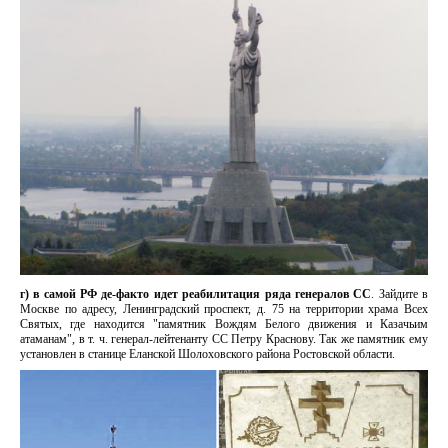
г) в самой РФ де-факто идет реабилитация ряда генералов СС
. Зайдите в
Москве по адресу, Ленинградский проспект, д. 75 на территории храма Всех
Святых, где находится "памятник Вождям Белого движения и Казачьим
атаманам", в т. ч. генерал-лейтенанту СС Петру Краснову. Так же памятник ему
установлен в станице Еланской Шолоховского района Ростовской области.