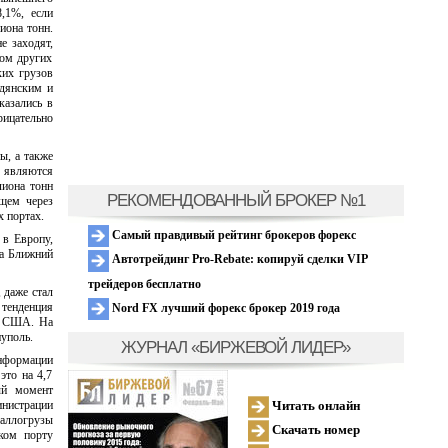
,1%, если
иона тонн.
е заходят,
ком других
ких грузов
дянским и
казались в
рицательно
ы, а также
у являются
лиона тонн
РЕКОМЕНДОВАННЫЙ БРОКЕР №1
бщем через
х портах.
Самый правдивый рейтинг брокеров форекс
 в Европу,
на Ближний
Автотрейдинг Pro-Rebate: копируй сделки VIP
трейдеров бесплатно
 даже стал
тенденция
Nord FX лучший форекс брокер 2019 года
ию США. На
уполь.
ЖУРНАЛ «БИРЖЕВОЙ ЛИДЕР»
нформации
это на 4,7
ый момент
Читать онлайн
инистрации
таллогрузы
Скачать номер
ком порту