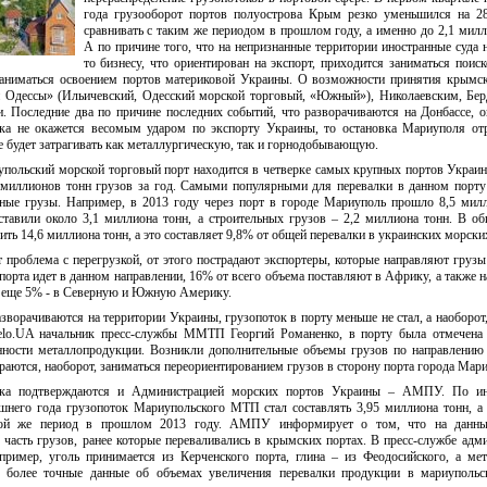
года грузооборот портов полуострова Крым резко уменьшился на 28
сравнивать с таким же периодом в прошлом году, а именно до 2,1 милл
А по причине того, что на непризнанные территории иностранные суда н
то бизнесу, что ориентирован на экспорт, приходится заниматься поис
 заниматься освоением портов материковой Украины. О возможности принятия крымс
 Одессы» (Ильичевский, Одесский морской торговый, «Южный»), Николаевским, Бер
 Последние два по причине последних событий, что разворачиваются на Донбассе, о
ска не окажется весомым ударом по экспорту Украины, то остановка Мариуполя от
же будет затрагивать как металлургическую, так и горнодобывающую.
иупольский морской торговый порт находится в четверке самых крупных портов Украин
7 миллионов тонн грузов за год. Самыми популярными для перевалки в данном порт
льные грузы. Например, в 2013 году через порт в городе Мариуполь прошло 8,5 мил
ставили около 3,1 миллиона тонн, а строительных грузов – 2,2 миллиона тонн. В о
ть 14,6 миллиона тонн, а это составляет 9,8% от общей перевалки в украинских морски
 проблема с перегрузкой, от этого пострадают экспортеры, которые направляют грузы
орта идет в данном направлении, 16% от всего объема поставляют в Африку, а также 
а еще 5% - в Северную и Южную Америку.
азворачиваются на территории Украины, грузопоток в порту меньше не стал, а наоборот,
lo.UA начальник пресс-службы ММТП Георгий Романенко, в порту была отмечена 
енности металлопродукции. Возникли дополнительные объемы грузов по направлен
аются, наоборот, заниматься переориентированием грузов в сторону порта города Мари
ока подтверждаются и Администрацией морских портов Украины – АМПУ. По и
шнего года грузопоток Мариупольского МТП стал составлять 3,95 миллиона тонн, а 
акой же период в прошлом 2013 году. АМПУ информирует о том, что на данн
асть грузов, ранее которые переваливались в крымских портах. В пресс-службе адм
апример, уголь принимается из Керченского порта, глина – из Феодосийского, а ме
 более точные данные об объемах увеличения перевалки продукции в мариупольс