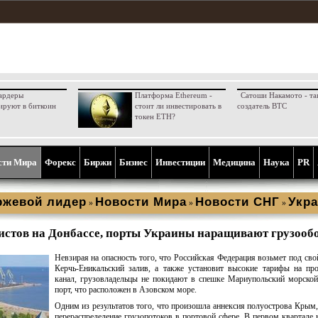
ардеры
Платформа Ethereum -
Сатоши Накамото - та
ируют в биткоин
стоит ли инвестировать в
создатель BTC
токен ETH?
сти Мира
Форекс
Биржи
Бизнес
Инвестиции
Медицина
Наука
PR
ржевой лидер
Новости Мира
Новости СНГ
Укра
»
»
»
истов на Донбассе, порты Украины наращивают грузооб
Невзирая на опасность того, что Российская Федерация возьмет под сво
Керчь-Еникальский залив, а также установит высокие тарифы на пр
канал, грузовладельцы не покидают в спешке Мариупольский морско
порт, что расположен в Азовском море.
Одним из результатов того, что произошла аннексия полуострова Крым,
перераспределение грузопотоков в портовой сфере. В первом квартале