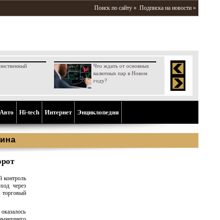
Поиск по сайту »
Подписка на новости »
инственный
Что ждать от основных
валютных пар в Новом
году?
Aвто
Hi-tech
Интернет
Энциклопедия
ина
орот
й контроль
оход через
й торговый
 оказалось
 нынешнего