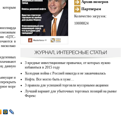
Архив номеров
, которым
Партнерам
Количество загрузок:
10698824
миллиарда
 возможным
ании «ЦТС-
лючаются в
 насколько
ЖУРНАЛ, ИНТЕРЕСНЫЕ СТАТЬИ
ределенных
оплачивают
3 вредные инвестиционные привычки, от которых нужно
лиц данную
избавиться в 2015 году
Холодная война с Россией никогда и не заканчивалась
тьимущие и
Нефть: Все могло быть и хуже…
 перекрыть
3 правила для успешной торговли мусорными акциями
ерное море
Лучший вариант для убыточных торговых позиций на рынке
Форекс