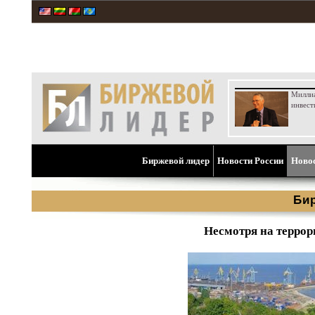
Милли
инвест
Биржевой лидер
Новости России
Ново
Би
Несмотря на террор