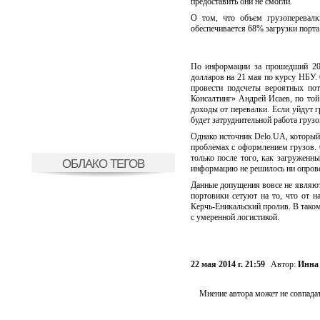
предоставить они не смогли.
О том, что объем грузоперевалк
обеспечивается 68% загрузки порт
По информации за прошедший 201
долларов на 21 мая по курсу НБУ.
провести подсчеты вероятных пот
Консалтинг» Андрей Исаев, по той
доходы от перевалки. Если уйдут г
будет затруднительной работа груз
Однако источник Delo.UA, который
проблемах с оформлением грузов. 
только после того, как загруженн
ОБЛАКО ТЕГОВ
информацию не решилось ни опрове
Данные допущения вовсе не являютс
портовики сетуют на то, что от 
Керчь-Еникальский пролив. В таком
с умеренной логистикой.
22 мая 2014 г. 21:59
Автор:
Инна
Мнение автора может не совпадат