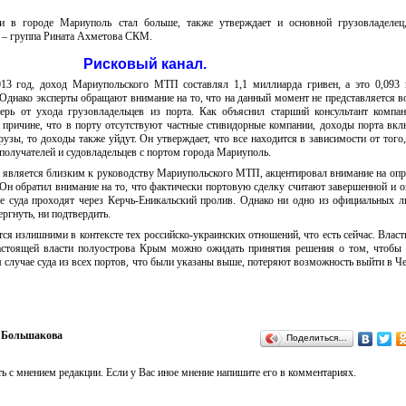
и в городе Мариуполь стал больше, также утверждает и основной грузовладелец
а – группа Рината Ахметова СКМ.
Рисковый канал.
3 год, доход Мариупольского МТП составлял 1,1 миллиарда гривен, а это 0,093 
 Однако эксперты обращают внимание на то, что на данный момент не представляется
ерь от ухода грузовладельцев из порта. Как объяснил старший консультант комп
 причине, что в порту отсутствуют частные стивидорные компании, доходы порта вк
рузы, то доходы также уйдут. Он утверждает, что все находится в зависимости от того,
ополучателей и судовладельцев с портом города Мариуполь.
 является близким к руководству Мариупольского МТП, акцентировал внимание на оп
Он обратил внимание на то, что фактически портовую сделку считают завершенной и 
ые суда проходят через Керчь-Еникальский пролив. Однако ни одно из официальных 
ргнуть, ни подтвердить.
я излишними в контексте тех российско-украинских отношений, что есть сейчас. Влас
настоящей власти полуострова Крым можно ожидать принятия решения о том, чтобы
 случае суда из всех портов, что были указаны выше, потеряют возможность выйти в Ч
 Большакова
Поделиться…
ь с мнением редакции. Если у Вас иное мнение напишите его в комментариях.