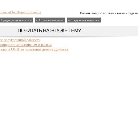
powered by HyperComments
Возник вопрос по теме статьи - Задать
« Предыдущая новость «
» Архив категории «
» Следующая новость »
ПОЧИТАТЬ НА ЭТУ ЖЕ ТЕМУ
сс полугодичной давности
поощряют антисемитизм и расизм
ался в ООН на положение детей в Донбассе