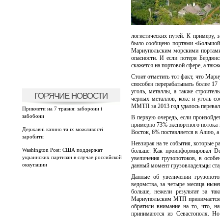
логистических путей. К примеру,
было сообщено портами «Большой
Мариупольским морскими портами.
опасности. И если потеря Бердян
скажется на портовой сфере, а так
Стоит отметить тот факт, что Мар
способен перерабатывать более 1
уголь, металлы, а также строите
ГОРЯЧИЕ НОВОСТИ
черных металлов, кокс и уголь со
ММТП за 2013 год удалось перевали
Прикмети на 7 травня: заборони і
забобони
В первую очередь, если произойдет
примерно 73% экспортного потока п
Державні казино та їх можливості
Восток, 6% поставляется в Азию, 
заробити
Невзирая на те события, которые р
Washington Post: США поддержат
больше. Как проинформировал De
украинских партизан в случае российской
увеличения грузопотоков, в особ
оккупации
данный момент грузовладельцы стар
Данные об увеличении грузопот
ведомства, за четыре месяца ныне
больше, нежели результат за т
Мариупольским МТП принимается ч
обратили внимание на то, что, н
принимаются из Севастополя. Но