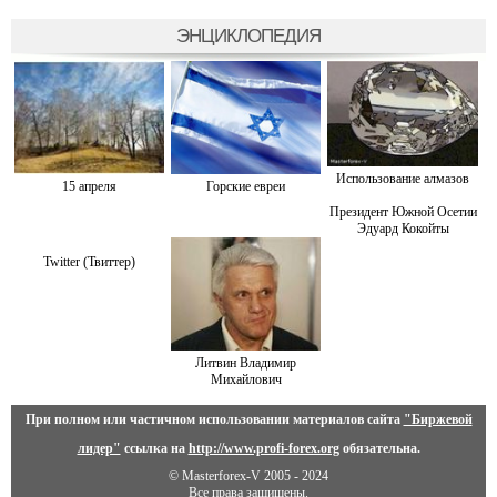
ЭНЦИКЛОПЕДИЯ
Использование алмазов
15 апреля
Горские евреи
Президент Южной Осетии
Эдуард Кокойты
Twitter (Твиттер)
Литвин Владимир
Михайлович
При полном или частичном использовании материалов сайта
"Биржевой
лидер"
ссылка на
http://www.profi-forex.org
обязательна.
© Masterforex-V 2005 - 2024
Все права защищены.