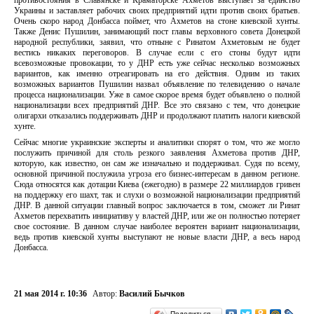
противостояния в Славянске и Краматорске Ахметов выступает за единство
Украины и заставляет рабочих своих предприятий идти против своих братьев.
Очень скоро народ Донбасса поймет, что Ахметов на стоне киевской хунты.
Также Денис Пушилин, занимающий пост главы верховного совета Донецкой
народной республики, заявил, что отныне с Ринатом Ахметовым не будет
вестись никаких переговоров. В случае если с его стоны будут идти
всевозможные провокации, то у ДНР есть уже сейчас несколько возможных
вариантов, как именно отреагировать на его действия. Одним из таких
возможных вариантов Пушилин назвал объявление по телевидению о начале
процесса национализации. Уже в самое скорое время будет объявлено о полной
национализации всех предприятий ДНР. Все это связано с тем, что донецкие
олигархи отказались поддерживать ДНР и продолжают платить налоги киевской
хунте.
Сейчас многие украинские эксперты и аналитики спорят о том, что же могло
послужить причиной для столь резкого заявления Ахметова против ДНР,
которую, как известно, он сам же изначально и поддерживал. Судя по всему,
основной причиной послужила угроза его бизнес-интересам в данном регионе.
Сюда относятся как дотации Киева (ежегодно) в размере 22 миллиардов гривен
на поддержку его шахт, так и слухи о возможной национализации предприятий
ДНР. В данной ситуации главный вопрос заключается в том, сможет ли Ринат
Ахметов перехватить инициативу у властей ДНР, или же он полностью потеряет
свое состояние. В данном случае наиболее вероятен вариант национализации,
ведь против киевской хунты выступают не новые власти ДНР, а весь народ
Донбасса.
21 мая 2014 г. 10:36
Автор:
Василий Бычков
Поделиться…