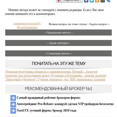
Мнение автора может не совпадать с мнением редакции. Если у Вас иное
мнение напишите его в комментариях.
comments powered by
Возник вопрос по теме статьи - Задать вопрос »
HyperComments
« Предыдущая новость «
» Архив категории «
» Следующая новость »
ПОЧИТАТЬ НА ЭТУ ЖЕ ТЕМУ
Донецкая республика объявила о национализации. Первый – Ахметов
Ахметов стал посредником между Путиным и Порошенко – версия эксперта
"Народный губернатор" Губарев признался, что ДНР спонсировал Ахметов
РЕКОМЕНДОВАННЫЙ БРОКЕР №1
Самый правдивый рейтинг брокеров форекс
Автотрейдинг Pro-Rebate: копируй сделки VIP трейдеров бесплатно
Nord FX лучший форекс брокер 2019 года