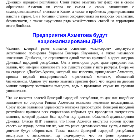
Донецкой народной республики. Стоит также отметить тот факт, что в своем
обращении Ахметов ни слова не сказал о своих отношениях с
самопровозглашенной властью в Киеве, а также о проблемах децентрализации
власти в стране. Он в большей степени сосредоточился на вопросах безвластия,
безопасности, а также нарушении ряда хозяйственных связей на территории
всего Донбасса.
Предприятия Ахметова будут
национализированы ДНР.
Человек, который ранее считался основным «спонсором» свергнутого
легитимного президента Украины Виктора Януковича, а также назывался
«хозяином Донбасса», не ограничился одной только критикой в адрес лидеров
Донецкой народной республики. Он, в некотором роде, даже пригрозил им,
заявив, что намерен использовать все существующие у него ресурсы. Вчера же
на стадионе «Донбасс-Арена», который, как известно, принадлежит Ахметову,
прошел первый инициированный «протестный митинг», обещанный
бизнесменом. Однако тут важно заметить простой факт, что людей на данный
митинг попросту заставляли выходить, ведь в противном случае им грозили
увольнением.
Что же касается властей Донецкой народной республики, то для них подобное
заявление со стороны Рината Ахметова оказалось несколько неожиданным.
Сразу после заявления украинского олигарха пресс-служба Донецкой народной
республики призвала всех сторонников собраться для проведения экстренного
митинга, который должен был пройти под зданием областной администрации
Донецка. Власти ДНР заявили, что Ринат Ахметов выступил войной против
своего же народа, ровно так же, как это ранее сделала киевская хунта, а потому
дончане будут обороняться. Также власти Донецкой народной республики
выступили с заявлением, где подчеркнули, что на фоне кровавого