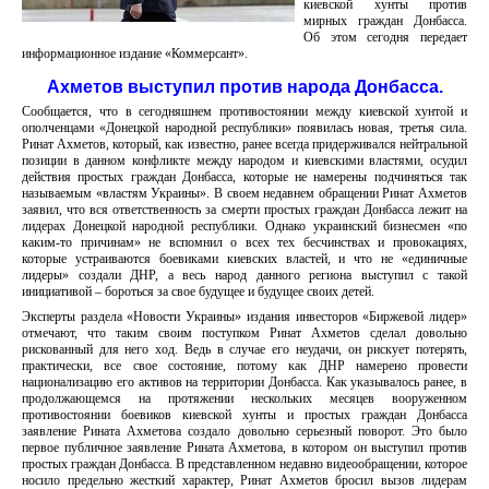
киевской хунты против
мирных граждан Донбасса.
Об этом сегодня передает
информационное издание «Коммерсант».
Ахметов выступил против народа Донбасса.
Сообщается, что в сегодняшнем противостоянии между киевской хунтой и
ополченцами «Донецкой народной республики» появилась новая, третья сила.
Ринат Ахметов, который, как известно, ранее всегда придерживался нейтральной
позиции в данном конфликте между народом и киевскими властями, осудил
действия простых граждан Донбасса, которые не намерены подчиняться так
называемым «властям Украины». В своем недавнем обращении Ринат Ахметов
заявил, что вся ответственность за смерти простых граждан Донбасса лежит на
лидерах Донецкой народной республики. Однако украинский бизнесмен «по
каким-то причинам» не вспомнил о всех тех бесчинствах и провокациях,
которые устраиваются боевиками киевских властей, и что не «единичные
лидеры» создали ДНР, а весь народ данного региона выступил с такой
инициативой – бороться за свое будущее и будущее своих детей.
Эксперты раздела «Новости Украины» издания инвесторов «Биржевой лидер»
отмечают, что таким своим поступком Ринат Ахметов сделал довольно
рискованный для него ход. Ведь в случае его неудачи, он рискует потерять,
практически, все свое состояние, потому как ДНР намерено провести
национализацию его активов на территории Донбасса. Как указывалось ранее, в
продолжающемся на протяжении нескольких месяцев вооруженном
противостоянии боевиков киевской хунты и простых граждан Донбасса
заявление Рината Ахметова создало довольно серьезный поворот. Это было
первое публичное заявление Рината Ахметова, в котором он выступил против
простых граждан Донбасса. В представленном недавно видеообращении, которое
носило предельно жесткий характер, Ринат Ахметов бросил вызов лидерам