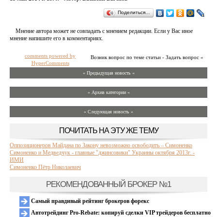
Поделиться…
Мнение автора может не совпадать с мнением редакции. Если у Вас иное
мнение напишите его в комментариях.
comments powered by
Возник вопрос по теме статьи - Задать вопрос »
HyperComments
« Предыдущая новость «
» Архив категории «
» Следующая новость »
ПОЧИТАТЬ НА ЭТУ ЖЕ ТЕМУ
Оппозиционеров Майдана по Закону невозможно освободить – Симоненко
Симоненко и Медведчук - главные "джинсовики" Украины октября 2013г. -
ИМИ
Симоненко Пётр Николаевич
РЕКОМЕНДОВАННЫЙ БРОКЕР №1
Самый правдивый рейтинг брокеров форекс
Автотрейдинг Pro-Rebate: копируй сделки VIP трейдеров бесплатно