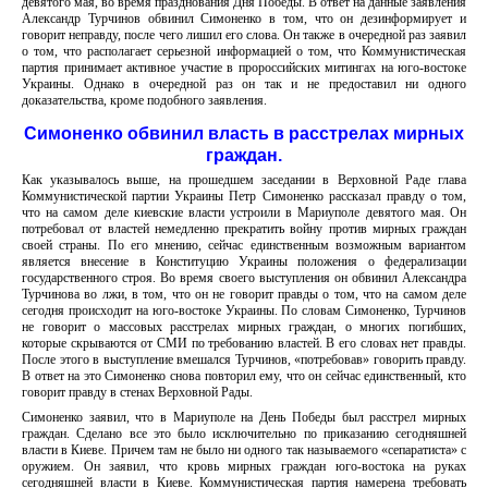
девятого мая, во время празднования Дня Победы. В ответ на данные заявления
Александр Турчинов обвинил Симоненко в том, что он дезинформирует и
говорит неправду, после чего лишил его слова. Он также в очередной раз заявил
о том, что располагает серьезной информацией о том, что Коммунистическая
партия принимает активное участие в пророссийских митингах на юго-востоке
Украины. Однако в очередной раз он так и не предоставил ни одного
доказательства, кроме подобного заявления.
Симоненко обвинил власть в расстрелах мирных
граждан.
Как указывалось выше, на прошедшем заседании в Верховной Раде глава
Коммунистической партии Украины Петр Симоненко рассказал правду о том,
что на самом деле киевские власти устроили в Мариуполе девятого мая. Он
потребовал от властей немедленно прекратить войну против мирных граждан
своей страны. По его мнению, сейчас единственным возможным вариантом
является внесение в Конституцию Украины положения о федерализации
государственного строя. Во время своего выступления он обвинил Александра
Турчинова во лжи, в том, что он не говорит правды о том, что на самом деле
сегодня происходит на юго-востоке Украины. По словам Симоненко, Турчинов
не говорит о массовых расстрелах мирных граждан, о многих погибших,
которые скрываются от СМИ по требованию властей. В его словах нет правды.
После этого в выступление вмешался Турчинов, «потребовав» говорить правду.
В ответ на это Симоненко снова повторил ему, что он сейчас единственный, кто
говорит правду в стенах Верховной Рады.
Симоненко заявил, что в Мариуполе на День Победы был расстрел мирных
граждан. Сделано все это было исключительно по приказанию сегодняшней
власти в Киеве. Причем там не было ни одного так называемого «сепаратиста» с
оружием. Он заявил, что кровь мирных граждан юго-востока на руках
сегодняшней власти в Киеве. Коммунистическая партия намерена требовать