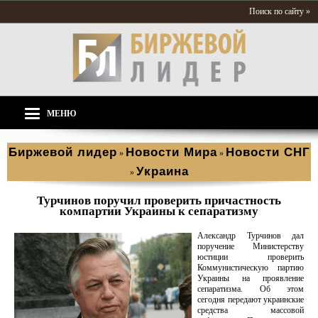
Поиск по сайту »
МЕНЮ
Биржевой лидер
Новости Мира
Новости СНГ
»
»
Украина
»
Турчинов поручил проверить причастность
компартии Украины к сепаратизму
Александр Турчинов дал
поручение Министерству
юстиции проверить
Коммунистическую партию
Украины на проявление
сепаратизма. Об этом
сегодня передают украинские
средства массовой