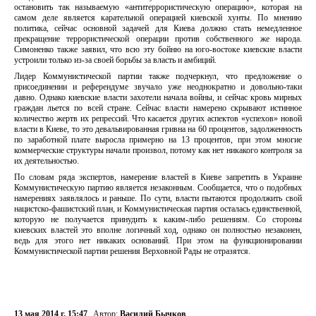
остановить так называемую «антитеррористическую операцию», которая на
самом деле является карательной операцией киевской хунты. По мнению
политика, сейчас основной задачей для Киева должно стать немедленное
прекращение террористической операции против собственного же народа.
Симоненко также заявил, что всю эту бойню на юго-востоке киевские власти
устроили только из-за своей борьбы за власть и амбиций.
Лидер Коммунистической партии также подчеркнул, что предложение о
присоединении и референдуме звучало уже неоднократно и довольно-таки
давно. Однако киевские власти захотели начала войны, и сейчас кровь мирных
граждан льется по всей стране. Сейчас власти намерено скрывают истинное
количество жертв их репрессий. Что касается других аспектов «успехов» новой
власти в Киеве, то это девальвированная гривна на 60 процентов, задолженность
по заработной плате выросла примерно на 13 процентов, при этом многие
коммерческие структуры начали произвол, потому как нет никакого контроля за
их деятельностью.
По словам ряда экспертов, намерение властей в Киеве запретить в Украине
Коммунистическую партию является незаконным. Сообщается, что о подобных
намерениях заявлялось и раньше. По сути, власти пытаются продолжить свой
нацистско-фашистский план, и Коммунистическая партия осталась единственной,
которую не получается принудить к каким-либо решениям. Со стороны
киевских властей это вполне логичный ход, однако он полностью незаконен,
ведь для этого нет никаких оснований. При этом на функционировании
Коммунистической партии решения Верховной Рады не отразятся.
13 мая 2014 г. 15:47
Автор:
Василий Бычков