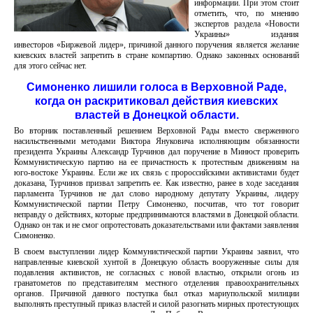
информации. При этом стоит
отметить, что, по мнению
экспертов раздела «Новости
Украины» издания
инвесторов «Биржевой лидер», причиной данного поручения является желание
киевских властей запретить в стране компартию. Однако законных оснований
для этого сейчас нет.
Симоненко лишили голоса в Верховной Раде,
когда он раскритиковал действия киевских
властей в Донецкой области.
Во вторник поставленный решением Верховной Рады вместо сверженного
насильственными методами Виктора Януковича исполняющим обязанности
президента Украины Александр Турчинов дал поручение в Минюст проверить
Коммунистическую партию на ее причастность к протестным движениям на
юго-востоке Украины. Если же их связь с пророссийскими активистами будет
доказана, Турчинов призвал запретить ее. Как известно, ранее в ходе заседания
парламента Турчинов не дал слово народному депутату Украины, лидеру
Коммунистической партии Петру Симоненко, посчитав, что тот говорит
неправду о действиях, которые предпринимаются властями в Донецкой области.
Однако он так и не смог опротестовать доказательствами или фактами заявления
Симоненко.
В своем выступлении лидер Коммунистической партии Украины заявил, что
направленные киевской хунтой в Донецкую область вооруженные силы для
подавления активистов, не согласных с новой властью, открыли огонь из
гранатометов по представителям местного отделения правоохранительных
органов. Причиной данного поступка был отказ мариупольской милиции
выполнять преступный приказ властей и силой разогнать мирных протестующих