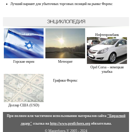
Лучший вариант для убыточных торговых позиций на рынке Форекс
ЭНЦИКЛОПЕДИЯ
Нефтепромбанк
Горские евреи
Метеорит
Opel Corsa – немецкая
улыбка
Графики Форекс
Доллар США (USD)
При полном или частичном использовании материалов сайта
"Биржевой
лидер"
ссылка на
http://www.profi-forex.org
обязательна.
© Masterforex-V 2005 - 2024