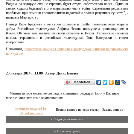
Родина, за которую ему не страшно будет отдать собственную жизнь. Одно из
самых худших бедствий этого мира заключено в войне. Стремление решить все
проблемы при помощи кровопролития недостойно звания разумных существ", -
написала Маргарита .
Певица Вера Брежнева в на своей странице в Twitter пожелала всем мира и
добра. Российская телеведущая Анфиса Чехова возмущена происходящим в
Киеве. Об этом она заявила на своей странице в Twitter. Украинские события
назвала страшными и российская телеведущая Тина Канделаки в своем
микроблоге.
Напомним,
протестные майданы привели к распродаже элитной недвижимости
на Украине
.
23 января 2014 г. 13:09
Автор:
Денис Бакаев
Поделиться…
Мнение автора может не совпадать с мнением редакции. Если у Вас иное
мнение напишите его в комментариях.
comments powered by
Возник вопрос по теме статьи - Задать вопрос »
HyperComments
« Предыдущая новость «
» Архив категории «