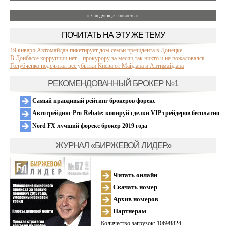
» Следующая новость »
ПОЧИТАТЬ НА ЭТУ ЖЕ ТЕМУ
19 января Автомайдан пикетирует дом семьи президента в Донецке
В Донбассе коррупции нет – прокурору за месяц так никто и не пожаловался
Голубченко подсчитал все убытки Киева от Майдана и Антимайдана
РЕКОМЕНДОВАННЫЙ БРОКЕР №1
Самый правдивый рейтинг брокеров форекс
Автотрейдинг Pro-Rebate: копируй сделки VIP трейдеров бесплатно
Nord FX лучший форекс брокер 2019 года
ЖУРНАЛ «БИРЖЕВОЙ ЛИДЕР»
Читать онлайн
Скачать номер
Архив номеров
Партнерам
Количество загрузок: 10698824