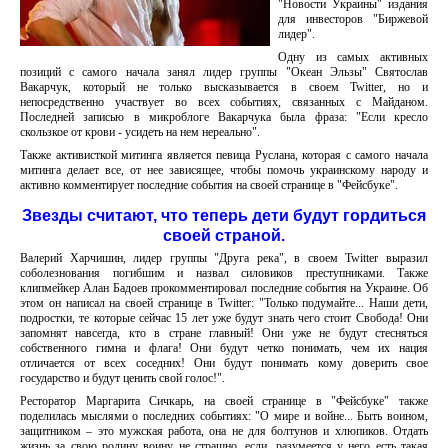
"Новости Украины" издания
для инвесторов "Биржевой
лидер".
Одну из самых активных
позиций с самого начала занял лидер группы "Океан Эльзы" Святослав
Вакарчук, который не только высказывается в своем Twitter, но и
непосредственно участвует во всех событиях, связанных с Майданом.
Последней записью в микроблоге Вакарчука была фраза: "Если кресло
скользкое от крови - усидеть на нем нереально".
Также активисткой митинга является певица Руслана, которая с самого начала
митинга делает все, от нее зависящее, чтобы помочь украинскому народу и
активно комментирует последние события на своей странице в "Фейсбуке".
Звезды считают, что теперь дети будут гордиться
своей страной.
Валерий Харчишин, лидер группы "Друга река", в своем Twitter выразил
соболезнования погибшим и назвал силовиков преступниками. Также
клипмейкер Алан Бадоев прокомментировал последние события на Украине. Об
этом он написал на своей странице в Twitter: "Только подумайте... Наши дети,
подростки, те которые сейчас 15 лет уже будут знать чего стоит Свобода! Они
запомнят навсегда, кто в стране главный! Они уже не будут стесняться
собственного гимна и флага! Они будут четко понимать, чем их нация
отличается от всех соседних! Они будут понимать кому доверить свое
государство и будут ценить свой ​​голос!".
Ресторатор Маргарита Сичкарь, на своей странице в "Фейсбуке" также
поделилась мыслями о последних событиях: "О мире и войне... Быть воином,
защитником – это мужская работа, она не для болтунов и хлюпиков. Отдать
жизнь за свою родину воину не страшно, если, разумеется у него есть такая