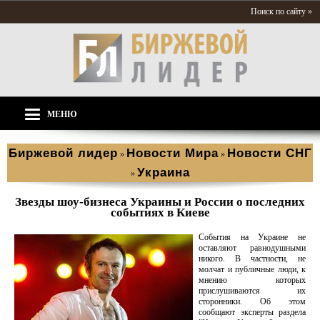
Поиск по сайту »
МЕНЮ
Биржевой лидер
Новости Мира
Новости СНГ
»
»
Украина
»
Звезды шоу-бизнеса Украины и России о последних
событиях в Киеве
События на Украине не
оставляют равнодушными
никого. В частности, не
молчат и публичные люди, к
мнению которых
прислушиваются их
сторонники. Об этом
сообщают эксперты раздела