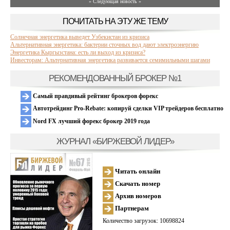
» Следующая новость »
ПОЧИТАТЬ НА ЭТУ ЖЕ ТЕМУ
Солнечная энергетика выведет Узбекистан из кризиса
Альтернативная энергетика: бактерии сточных вод дают электроэнергию
Энергетика Кыргызстана: есть ли выход из кризиса?
Инвесторам: Альтернативная энергетика развивается семимильными шагами
РЕКОМЕНДОВАННЫЙ БРОКЕР №1
Самый правдивый рейтинг брокеров форекс
Автотрейдинг Pro-Rebate: копируй сделки VIP трейдеров бесплатно
Nord FX лучший форекс брокер 2019 года
ЖУРНАЛ «БИРЖЕВОЙ ЛИДЕР»
Читать онлайн
Скачать номер
Архив номеров
Партнерам
Количество загрузок: 10698824