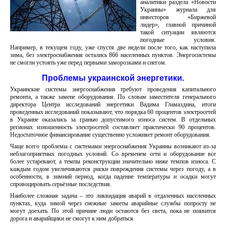
аналитики раздела «Новости
Украины» журнала для
инвесторов «Биржевой
лидер», главной причиной
такой ситуации являются
погодные условия.
Например, в текущем году, уже спустя две недели после того, как наступила
зима, без электроснабжения остались 866 населенных пунктов. Энергосистемы
не смогли устоять уже перед первыми заморозками и снегом.
Проблемы украинской энергетики.
Украинские системы энергоснабжения требуют проведения капитального
ремонта, а также замене оборудования. По словам заместителя генерального
директора Центра исследований энергетики Вадима Гламаздина, итоги
проведенных исследований показывают, что порядка 60 процентов электросетей
в Украине оказались за гранью допустимого износа систем. В отдельных
регионах изношенность электросетей составляет практически 90 процентов.
Недостаточное финансирование существенно усложняет ремонт оборудования.
Чаще всего проблемы с системами энергоснабжения Украины возникают из-за
неблагоприятных погодных условий. Со временем сети и оборудование все
более устаревают, а темпы реконструкции значительно ниже темпов износа. С
каждым годом увеличиваются риски повреждения системы через погоду, а в
особенности, в зимний период, когда падение температуры и осадки могут
спровоцировать серьёзные последствия.
Наиболее сложная задача – это ликвидация аварий в отдаленных населенных
пунктах, куда зимой через снежные заметы аварийные службы попросту не
могут доехать. По этой причине люди остаются без света, пока не появится
дорога и аварийщики не смогут к ним добраться.