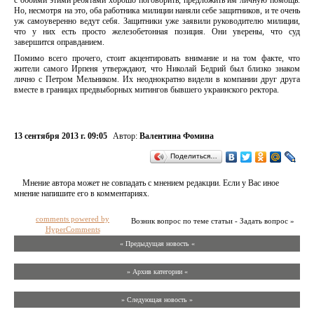
с обоими этими ребятами хорошо поговорить, предложить им личную помощь.
Но, несмотря на это, оба работника милиции наняли себе защитников, и те очень
уж самоуверенно ведут себя. Защитники уже заявили руководителю милиции,
что у них есть просто железобетонная позиция. Они уверены, что суд
завершится оправданием.
Помимо всего прочего, стоит акцентировать внимание и на том факте, что
жители самого Ирпеня утверждают, что Николай Бедрий был близко знаком
лично с Петром Мельником. Их неоднократно видели в компании друг друга
вместе в границах предвыборных митингов бывшего украинского ректора.
13 сентября 2013 г. 09:05
Автор:
Валентина Фомина
Поделиться…
Мнение автора может не совпадать с мнением редакции. Если у Вас иное
мнение напишите его в комментариях.
comments powered by
Возник вопрос по теме статьи - Задать вопрос »
HyperComments
« Предыдущая новость «
» Архив категории «
» Следующая новость »