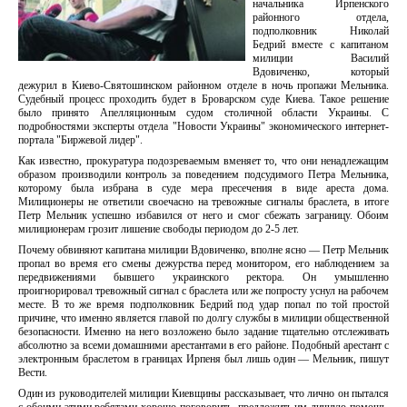
начальника Ирпенского
районного отдела,
подполковник Николай
Бедрий вместе с капитаном
милиции Василий
Вдовиченко, который
дежурил в Киево-Святошинском районном отделе в ночь пропажи Мельника.
Судебный процесс проходить будет в Броварском суде Киева. Такое решение
было принято Апелляционным судом столичной области Украины. С
подробностями эксперты отдела "Новости Украины" экономического интернет-
портала "Биржевой лидер".
Как известно, прокуратура подозреваемым вменяет то, что они ненадлежащим
образом производили контроль за поведением подсудимого Петра Мельника,
которому была избрана в суде мера пресечения в виде ареста дома.
Милиционеры не ответили своечасно на тревожные сигналы браслета, в итоге
Петр Мельник успешно избавился от него и смог сбежать заграницу. Обоим
милиционерам грозит лишение свободы периодом до 2-5 лет.
Почему обвиняют капитана милиции Вдовиченко, вполне ясно — Петр Мельник
пропал во время его смены дежурства перед монитором, его наблюдением за
передвижениями бывшего украинского ректора. Он умышленно
проигнорировал тревожный сигнал с браслета или же попросту уснул на рабочем
месте. В то же время подполковник Бедрий под удар попал по той простой
причине, что именно является главой по долгу службы в милиции общественной
безопасности. Именно на него возложено было задание тщательно отслеживать
абсолютно за всеми домашними арестантами в его районе. Подобный арестант с
электронным браслетом в границах Ирпеня был лишь один — Мельник, пишут
Вести.
Один из руководителей милиции Киевщины рассказывает, что лично он пытался