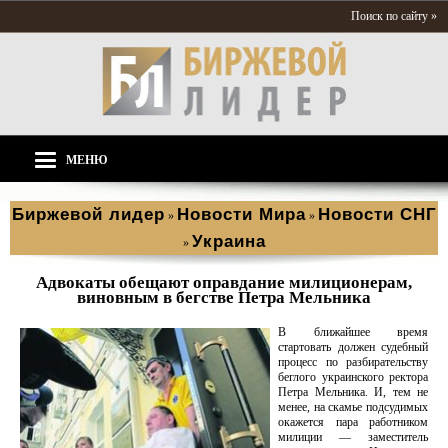
Поиск по сайту »
МЕНЮ
Биржевой лидер
Новости Мира
Новости СНГ
»
»
Украина
»
Адвокаты обещают оправдание милиционерам,
виновным в бегстве Петра Мельника
В ближайшее время
стартовать должен судебный
процесс по разбирательству
беглого украинского ректора
Петра Мельника. И, тем не
менее, на скамье подсудимых
окажется пара работником
милиции — заместитель