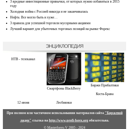
3 вредные инвестиционные привычки, от которых нужно избавиться в 2015
году
Холодная война с Россией никогда и не заканчивалась
Нефть: Все могло быть и хуже…
3 правила для успешной торговли мусорными акциями
Лучший вариант для убыточных торговых позиций на рынке Форекс
ЭНЦИКЛОПЕДИЯ
НТВ - телеканал
Биржи Прибалтики
Смартфоны BlackBerry
Коста-Брава
12 июня
Лесбиянки
При полном или частичном использовании материалов сайта
"Биржевой
лидер"
ссылка на
http://www.profi-forex.org
обязательна.
© Masterforex-V 2005 - 2024