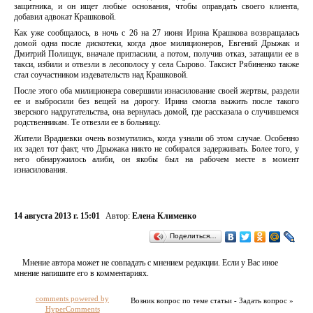
защитника, и он ищет любые основания, чтобы оправдать своего клиента,
добавил адвокат Крашковой.
Как уже сообщалось, в ночь с 26 на 27 июня Ирина Крашкова возвращалась
домой одна после дискотеки, когда двое милиционеров, Евгений Дрыжак и
Дмитрий Полищук, вначале пригласили, а потом, получив отказ, затащили ее в
такси, избили и отвезли в лесополосу у села Сырово. Таксист Рябиненко также
стал соучастником издевательств над Крашковой.
После этого оба милиционера совершили изнасилование своей жертвы, раздели
ее и выбросили без вещей на дорогу. Ирина смогла выжить после такого
зверского надругательства, она вернулась домой, где рассказала о случившемся
родственникам. Те отвезли ее в больницу.
Жители Врадиевки очень возмутились, когда узнали об этом случае. Особенно
их задел тот факт, что Дрыжака никто не собирался задерживать. Более того, у
него обнаружилось алиби, он якобы был на рабочем месте в момент
изнасилования.
14 августа 2013 г. 15:01
Автор:
Елена Клименко
Поделиться…
Мнение автора может не совпадать с мнением редакции. Если у Вас иное
мнение напишите его в комментариях.
comments powered by
Возник вопрос по теме статьи - Задать вопрос »
HyperComments