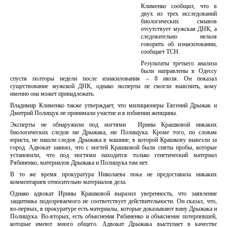
Клименко сообщил, что в
двух из трех исследований
биологических смывов
отсутствует мужская ДНК, а
следовательно нельзя
говорить об изнасиловании,
сообщает ТСН.
Результаты третьего анализа
были направлены в Одессу
спустя полторы недели после изнасилования – 8 июля. Он показал
существование мужской ДНК, однако эксперты не смогли выяснить, кому
именно она может принадлежать.
Владимир Клименко также утверждает, что милиционеры Евгений Дрыжак и
Дмитрий Полищук не принимали участие и в избиении женщины.
Эксперты не обнаружили под ногтями Ирины Крашковой никаких
биологических следов ни Дрыжака, ни Полищука. Кроме того, по словам
юриста, не нашли следов Дрыжака в машине, в которой Крашкову вывезли за
город. Адвокат заявил, что с ногтей Крашковой были сняты пробы, которые
установили, что под ногтями находится только генетический материал
Рябиненко, материалов Дрыжака и Полищука там нет.
В то же время прокуратура Николаева пока не предоставила никаких
комментариев относительно материалов дела.
Однако адвокат Ирины Крашковой выразил уверенность, что заявление
защитника подозреваемого не соответствует действительности. Он сказал, что,
во-первых, в прокуратуре есть материалы, которые доказывают вину Дрыжака и
Полищука. Во-вторых, есть объяснения Рябиненко и объяснение потерпевшей,
которые имеют много общего. Адвокат Дрыжака выступает в качестве