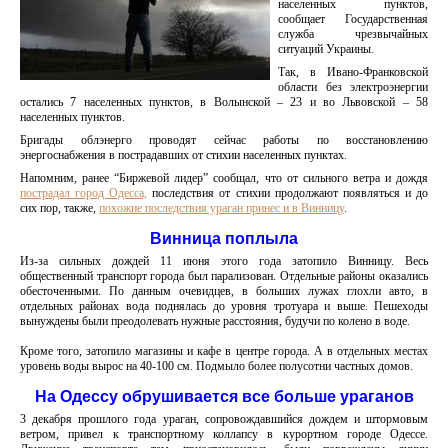
населенных пунктов,
сообщает Государственная
служба чрезвычайных
ситуаций Украины.
Так, в Ивано-Франковской
области без электроэнергии
остались 7 населенных пунктов, в Волынской – 23 и во Львовской – 58
населенных пунктов.
Бригады облэнерго проводят сейчас работы по восстановлению
энергоснабжения в пострадавших от стихии населенных пунктах.
Напомним, ранее “Биржевой лидер” сообщал, что от сильного ветра и дождя
пострадал город Одесса,
последствия от стихии продолжают появляться и до
сих пор, также,
похожие последствия ураган принес и в Винницу
.
Винница поплыла
Из-за сильных дождей 11 июня этого года затопило Винницу. Весь
общественный транспорт города был парализован. Отдельные районы оказались
обесточенными. По данным очевидцев, в больших лужах глохли авто, в
отдельных районах вода поднялась до уровня тротуара и выше. Пешеходы
вынуждены были преодолевать нужные расстояния, будучи по колено в воде.
Кроме того, затопило магазины и кафе в центре города. А в отдельных местах
уровень воды вырос на 40-100 см. Подмыло более полусотни частных домов.
На Одессу обрушивается все больше ураганов
3 декабря прошлого года ураган, сопровождавшийся дождем и штормовым
ветром, привел к транспортному коллапсу в курортном городе Одессе.