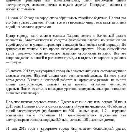
Движение транспорта там приостановилось, были повреждены линии
электропередач, ломались ветки и падали деревья. Пострадали машины и
несколько травмаев.
11 июля 2012 года на город снова обрушилось стихийное бедствие. На этот раз
это был ураган с ливнем. Улицы всего за несколько минут оказались залитыми
водой, их завалило деревьями.
Центр города, часть жилого массива Таирова вместе с Балковской залило
полностью. Автотранспортные средства фактически плавали по заполненным
водой дорогам и улицам. Транспорт вынужден был менять свой маршрут. По
центральным улицам было просто невозможно проехать. Из-за сильнейшего
ветра проезжую часть полностью завалило огромными ветками. Все это
сопровождалось молнией и раскатами грома, а в отдельных городских районах
— градом.
28 августа 2012 года курортный город был накрыт ливнем в сопровождении с
сильным ветром. Жертвой стихии стал девятилетний малыш. На него упала
ветка дерева. В связи с непогодой работать в нормальном режиме не смогли
линии электропередач, сильный ветер повалил огромное количество
деревьев. После нескольких последних ураганов коммунальщики прочистили все
ливневые канализации.
Не менее пятисот деревьев упало в Одессе в связи с сильным ветром 26 июня
2011 года. Помимо этого, в списке последствий урагана числилось: 410 обрывов
линий электропередач (приблизительно 300 - жилые дома, 112 - наружное
освещение), было отключено 111 трансформаторных подстанций, без
электроэнергии осталось порядка 8,5 тыс. частных и 58 высотных домов.
31 мая 2013 года в курортном городе был отмечен беспощадный ураган,