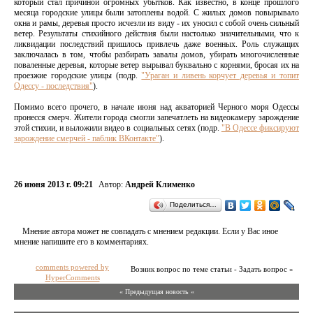
который стал причиной огромных убытков. Как известно, в конце прошлого
месяца городские улицы были затоплены водой. С жилых домов повырывало
окна и рамы, деревья просто исчезли из виду - их уносил с собой очень сильный
ветер. Результаты стихийного действия были настолько значительными, что к
ликвидации последствий пришлось привлечь даже военных. Роль служащих
заключалась в том, чтобы разбирать завалы домов, убирать многочисленные
поваленные деревья, которые ветер вырывал буквально с корнями, бросая их на
проезжие городские улицы (подр.
"Ураган и ливень корчует деревья и топит
Одессу - последствия"
).
Помимо всего прочего, в начале июня над акваторией Черного моря Одессы
пронесся смерч. Жители города смогли запечатлеть на видеокамеру зарождение
этой стихии, и выложили видео в социальных сетях (подр.
"В Одессе фиксируют
зарождение смерчей - паблик ВКонтакте"
).
26 июня 2013 г. 09:21
Автор:
Андрей Клименко
Поделиться…
Мнение автора может не совпадать с мнением редакции. Если у Вас иное
мнение напишите его в комментариях.
comments powered by
Возник вопрос по теме статьи - Задать вопрос »
HyperComments
« Предыдущая новость «