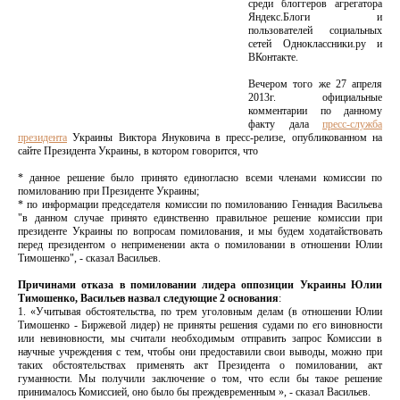
среди блоггеров агрегатора
Яндекс.Блоги и
пользователей социальных
сетей Одноклассники.ру и
ВКонтакте.
Вечером того же 27 апреля
2013г. официальные
комментарии по данному
факту дала
пресс-служба
президента
Украины Виктора Януковича в пресс-релизе, опубликованном на
сайте Президента Украины, в котором говорится, что
* данное решение было принято единогласно всеми членами комиссии по
помилованию при Президенте Украины;
* по информации председателя комиссии по помилованию Геннадия Васильева
"в данном случае принято единственно правильное решение комиссии при
президенте Украины по вопросам помилования, и мы будем ходатайствовать
перед президентом о неприменении акта о помиловании в отношении Юлии
Тимошенко", - сказал Васильев.
Причинами отказа в помиловании лидера оппозиции Украины Юлии
Тимошенко, Васильев назвал следующие 2 основания
:
1. «Учитывая обстоятельства, по трем уголовным делам (в отношении Юлии
Тимошенко - Биржевой лидер) не приняты решения судами по его виновности
или невиновности, мы считали необходимым отправить запрос Комиссии в
научные учреждения с тем, чтобы они предоставили свои выводы, можно при
таких обстоятельствах применять акт Президента о помиловании, акт
гуманности. Мы получили заключение о том, что если бы такое решение
принималось Комиссией, оно было бы преждевременным », - сказал Васильев.