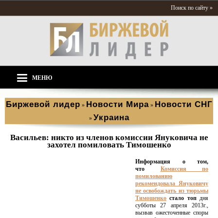
Поиск по сайту »
МЕНЮ
Биржевой лидер
Новости Мира
Новости СНГ
»
»
Украина
»
Васильев: никто из членов комиссии Януковича не
захотел помиловать Тимошенко
Информация о том,
что
Комиссия по
помилованию
рекомендовала Януковичу
не освобождать из тюрьмы
Тимошенко
стало топ
дня
субботы 27 апреля 2013г.,
вызвав ожесточенные споры