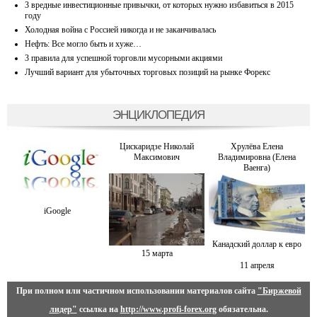
3 вредные инвестиционные привычки, от которых нужно избавиться в 2015
году
Холодная война с Россией никогда и не заканчивалась
Нефть: Все могло быть и хуже…
3 правила для успешной торговли мусорными акциями
Лучший вариант для убыточных торговых позиций на рынке Форекс
ЭНЦИКЛОПЕДИЯ
Цискаридзе Николай
Хрулёва Елена
Максимович
Владимировна (Елена
Ваенга)
iGoogle
Канадский доллар к евро
15 марта
11 апреля
При полном или частичном использовании материалов сайта
"Биржевой
лидер"
ссылка на
http://www.profi-forex.org
обязательна.