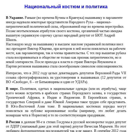
Национальный костюм и политика
В Украине.
Раньше (во времена Кучмы и Кравчука) вышиванку в парламенте
иногда надевали некоторые представители Народного Руха – национал-
патриотической политической силы, образованной еще во времена перестройки.
Позже неотъемлемым атрибутом своего костюма, органичной частью имиджа
вышитую украинскую сорочку сделал народный депутат от БЮТ Андрей
Шкиль.
Настоящую моду на вышиванку в высшем эшелоне украинской политики ввел
экс-президент Виктор Ющенко, при котором в ней могли появляться на рабочем
месте, как парламентарии, так и члены правительства. С тех пор вышитая рубаха
стала восприниматься в обществе не только как признак патриотичности, но и
некой элитарности. После прихода к власти в стране Виктора Януковича и
Партии регионов вышиванка стала своеобразным символом оппозиционности.
Интересно, что в 2012 году целых девятнадцать депутатов Верховной Рады VII
созыва сфотографировались на удостоверения в вышиванках (12 депутатов от
ВО «Свобода», 6 – от Батькивщины и один от УДАРа).
В мире.
Политиков, одетых в национальные одежды (или их атрибуты), чаще
всего можно встретить в арабских странах Персидского залива, в государствах
Тропической Африки, в Индии и Индонезии. В Европейских странах, в
государствах Северной и даже Южной Америки такое трудно себе представить.
В Юго-Восточной Азии тоже. В национальных костюмах изредка могут
появляться на публике коронованные особы (например, это любит делать
монаршая чета в Норвегии) и то по соответствующим праздникам.
В России
в далекие 90-е в стенах Госдумы в русской косоворотке ходил депутат
от ЛДПР (эпатажный даже для этой партии) депутат Вячеслав Марычев. Но этот
любимец фоторепортеров последователей так и не нашел. В сентябре 2012 года