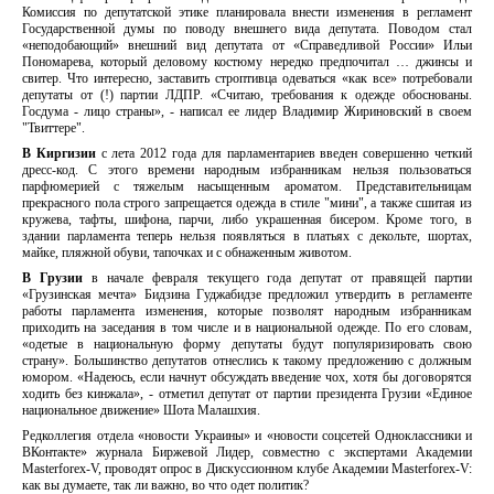
Комиссия по депутатской этике планировала внести изменения в регламент
Государственной думы по поводу внешнего вида депутата. Поводом стал
«неподобающий» внешний вид депутата от «Справедливой России» Ильи
Пономарева, который деловому костюму нередко предпочитал … джинсы и
свитер. Что интересно, заставить строптивца одеваться «как все» потребовали
депутаты от (!) партии ЛДПР. «Считаю, требования к одежде обоснованы.
Госдума - лицо страны», - написал ее лидер Владимир Жириновский в своем
"Твиттере".
В Киргизии
с лета 2012 года для парламентариев введен совершенно четкий
дресс-код. С этого времени народным избранникам нельзя пользоваться
парфюмерией с тяжелым насыщенным ароматом. Представительницам
прекрасного пола строго запрещается одежда в стиле "мини", а также сшитая из
кружева, тафты, шифона, парчи, либо украшенная бисером. Кроме того, в
здании парламента теперь нельзя появляться в платьях с декольте, шортах,
майке, пляжной обуви, тапочках и с обнаженным животом.
В Грузии
в начале февраля текущего года депутат от правящей партии
«Грузинская мечта» Бидзина Гуджабидзе предложил утвердить в регламенте
работы парламента изменения, которые позволят народным избранникам
приходить на заседания в том числе и в национальной одежде. По его словам,
«одетые в национальную форму депутаты будут популяризировать свою
страну». Большинство депутатов отнеслись к такому предложению с должным
юмором. «Надеюсь, если начнут обсуждать введение чох, хотя бы договорятся
ходить без кинжала», - отметил депутат от партии президента Грузии «Единое
национальное движение» Шота Малашхия.
Редколлегия отдела «новости Украины» и «новости соцсетей Одноклассники и
ВКонтакте» журнала Биржевой Лидер, совместно с экспертами Академии
Masterforex-V, проводят опрос в Дискуссионном клубе Академии Masterforex-V:
как вы думаете, так ли важно, во что одет политик?