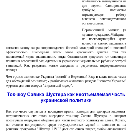
прибавилось затянувшееся на
две недели блокирование
трибуны, полностью
парализующее работу
высшего законодательного
органа страны.
Перманентный митинг (в
лучших традициях Майдана –
не прекращающийся даже
ночью) в стенах парламента
согласно закону жанра сопровождается богатой наглядной агитацией и внешней
эффектностью. Очередным актом этого красочного действа стал так
называемый «день вышиванки», когда большинство депутатов от оппозиции
пришли в сессионный зал, одетыми в украинские национальные рубахи с пестрой
вышивкой. Как результат, новые скандалы и, разумеется, информационные
поводы.
Чем грозит экономике Украины "застой" в Верховной Раде и какие новые темы
для обсуждений возникают, - разбирались аналитики раздела "новости Украины"
журнала для инвесторов "Биржеволй лидер".
Ток-шоу Савика Шустера как неотъемлемая часть
украинской политики
Как это часто случается в последнее время, поводом для демарша национал-
патриотических сил стало очередное ток-шоу Савика Шустера, в котором
прозвучали очередные обидные для части местного политикума слова. Кстати,
по степени популярности среди государственных мужей и влиянию на их
решения программа "Шустер LIVE" даст сто очков вперед любой аналогичной