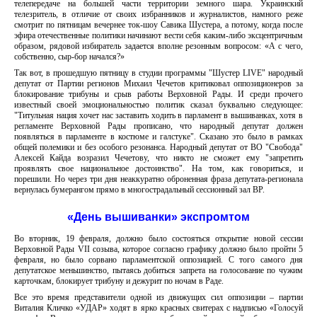
телепередаче на большей части территории земного шара. Украинский
телезритель, в отличие от своих избранников и журналистов, намного реже
смотрит по пятницам вечернее ток-шоу Савика Шустера, а потому, когда после
эфира отечественные политики начинают вести себя каким-либо эксцентричным
образом, рядовой избиратель задается вполне резонным вопросом: «А с чего,
собственно, сыр-бор начался?»
Так вот, в прошедшую пятницу в студии программы "Шустер LIVE" народный
депутат от Партии регионов Михаил Чечетов критиковал оппозиционеров за
блокирование трибуны и срыв работы Верховной Рады. И среди прочего
известный своей эмоциональностью политик сказал буквально следующее:
"Титульная нация хочет нас заставить ходить в парламент в вышиванках, хотя в
регламенте Верховной Рады прописано, что народный депутат должен
появляться в парламенте в костюме и галстуке". Сказано это было в рамках
общей полемики и без особого резонанса. Народный депутат от ВО "Свобода"
Алексей Кайда возразил Чечетову, что никто не сможет ему "запретить
проявлять свое национальное достоинство". На том, как говориться, и
порешили. Но через три дня неаккуратно оброненная фраза депутата-регионала
вернулась бумерангом прямо в многострадальный сессионный зал ВР.
«День вышиванки» экспромтом
Во вторник, 19 февраля, должно было состояться открытие новой сессии
Верховной Рады VII созыва, которое согласно графику должно было пройти 5
февраля, но было сорвано парламентской оппозицией. С того самого дня
депутатское меньшинство, пытаясь добиться запрета на голосование по чужим
карточкам, блокирует трибуну и дежурит по ночам в Раде.
Все это время представители одной из движущих сил оппозиции – партии
Виталия Кличко «УДАР» ходят в ярко красных свитерах с надписью «Голосуй