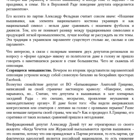
праздники, в семье. Но в Верховной Раде поведение депутата определяется
регламентом».
Его коллега по партии Александр Фельдман считает совсем иначе: «Ношение
вышиванки, как элемента национального костюма украинцев и как
национальный символ - нельзя даже сравнивать с ношением футболок и
джинсов. Тем, кто не понимает разницу между традиционными символами и
продукцией легкой промышленности, лучше вообще не рассуждать на эти темы.
Эта традиция в украинском парламенте существует столько же, сколько и сам
парламент».
Что интересно, в связи с полярным мнением двух депутатов-регионалов по
вопросу о «форме одежды» никому из политологов даже в голову не пришло
говорить о наметившемся расколе в стане большинства. Чего не скажешь об
оппозиции.
Ссорящееся меньшинство.
Вечером во вторник представители парламентской
оппозиции устроили между собой словесную баталию на бескрайних просторах
Facebook.
Возмутил спокойствие депутат от ВО «Батькивщина» Анатолий Гриценко,
написавший на своей страничке настоящую крамолу: «Наверное, опять
нарываюсь, но... Считаю, что депутаты в вышиванках в зале пленарных
заседаний Рады - это смешно, несерьезно, проявление неуважения к
законодательному органу». И даже более того: «Вы видели американских
конгрессменов или сенаторов с лентами на голове с орлиными перьями? Разве
они меньшие патриоты своей страны, чем мы?» Как и предвидел А.Гриценко, его
соратники от таких вольных сравнений пришли в негодование.
Внефракционный депутат Александр Доний тут же отреагировал со своего
аккаунта: «Когда Чечетов или Журавский высказываются против вышиванок -
это понятно, потому что они принадлежат к Партии регионов, то есть партии, где
фактически идеологией является российский национализм, то есть унижение