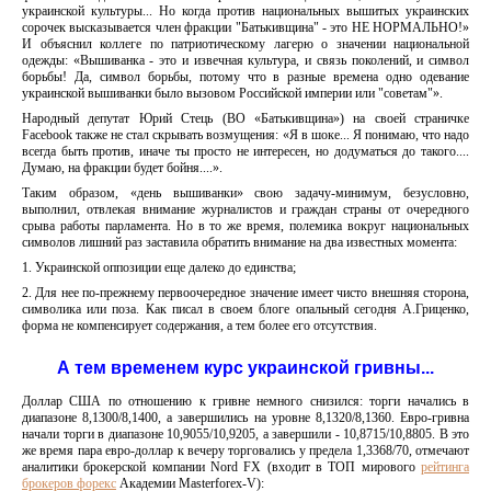
украинской культуры... Но когда против национальных вышитых украинских
сорочек высказывается член фракции "Батькивщина" - это НЕ НОРМАЛЬНО!»
И объяснил коллеге по патриотическому лагерю о значении национальной
одежды: «Вышиванка - это и извечная культура, и связь поколений, и символ
борьбы! Да, символ борьбы, потому что в разные времена одно одевание
украинской вышиванки было вызовом Российской империи или "советам"».
Народный депутат Юрий Стець (ВО «Батькивщина») на своей страничке
Facebook также не стал скрывать возмущения: «Я в шоке... Я понимаю, что надо
всегда быть против, иначе ты просто не интересен, но додуматься до такого....
Думаю, на фракции будет бойня....».
Таким образом, «день вышиванки» свою задачу-минимум, безусловно,
выполнил, отвлекая внимание журналистов и граждан страны от очередного
срыва работы парламента. Но в то же время, полемика вокруг национальных
символов лишний раз заставила обратить внимание на два известных момента:
1. Украинской оппозиции еще далеко до единства;
2. Для нее по-прежнему первоочередное значение имеет чисто внешняя сторона,
символика или поза. Как писал в своем блоге опальный сегодня А.Гриценко,
форма не компенсирует содержания, а тем более его отсутствия.
А тем временем курс украинской гривны...
Доллар США по отношению к гривне немного снизился: торги начались в
диапазоне 8,1300/8,1400, а завершились на уровне 8,1320/8,1360. Евро-гривна
начали торги в диапазоне 10,9055/10,9205, а завершили - 10,8715/10,8805. В это
же время пара евро-доллар к вечеру торговались у предела 1,3368/70, отмечают
аналитики брокерской компании Nord FX (входит в ТОП мирового
рейтинга
брокеров форекс
Академии Masterforex-V):