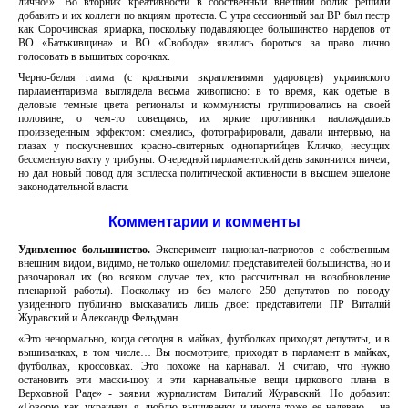
лично!». Во вторник креативности в собственный внешний облик решили
добавить и их коллеги по акциям протеста. С утра сессионный зал ВР был пестр
как Сорочинская ярмарка, поскольку подавляющее большинство нардепов от
ВО «Батькивщина» и ВО «Свобода» явились бороться за право лично
голосовать в вышитых сорочках.
Черно-белая гамма (с красными вкраплениями ударовцев) украинского
парламентаризма выглядела весьма живописно: в то время, как одетые в
деловые темные цвета регионалы и коммунисты группировались на своей
половине, о чем-то совещаясь, их яркие противники наслаждались
произведенным эффектом: смеялись, фотографировали, давали интервью, на
глазах у поскучневших красно-свитерных однопартийцев Кличко, несущих
бессменную вахту у трибуны. Очередной парламентский день закончился ничем,
но дал новый повод для всплеска политической активности в высшем эшелоне
законодательной власти.
Комментарии и комменты
Удивленное большинство.
Эксперимент национал-патриотов с собственным
внешним видом, видимо, не только ошеломил представителей большинства, но и
разочаровал их (во всяком случае тех, кто рассчитывал на возобновление
пленарной работы). Поскольку из без малого 250 депутатов по поводу
увиденного публично высказались лишь двое: представители ПР Виталий
Журавский и Александр Фельдман.
«Это ненормально, когда сегодня в майках, футболках приходят депутаты, и в
вышиванках, в том числе… Вы посмотрите, приходят в парламент в майках,
футболках, кроссовках. Это похоже на карнавал. Я считаю, что нужно
остановить эти маски-шоу и эти карнавальные вещи циркового плана в
Верховной Раде» - заявил журналистам Виталий Журавский. Но добавил:
«Говорю как украинец, я люблю вышиванку и иногда тоже ее надеваю – на