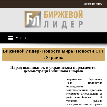
Поиск по сайту »
МЕНЮ
Биржевой лидер
Новости Мира
Новости СНГ
»
»
Украина
»
Парад вышиванок в украинском парламенте:
демонстрация или новая норма
Украинская Верховная
Рада полностью
оправдывает
многочисленные прогнозы
экспертов относительно ее
работоспособности
. К
толкотне, ругани,
препирательствам и дракам