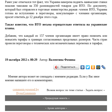
Ранее уже отмечался тот факт, что Украина намерена поднять наивысшие ставки
пошлин таможни на 350 разновидностей товаров для ВТО. По документу,
который был отправлен в торговые министерства держав -членов ВТО, Украина
готова ко вступлению в переговоры, консультации» с членами организации,
просит ответить до 12 декабря этого года.
Также известно, что ВТО весьма отрицательно ответила на украинские
планы.
Добавим, что каждый из 157 членов организации имеет право понизить или
повысить тарифы в границах согласованных предельных размеров. Часть стран
провели переговоры о технических или незначительных переменах в тарифах.
19 октября 2012 г. 00:29
Автор:
Валентина Фомина
Поделиться…
Мнение автора может не совпадать с мнением редакции. Если у Вас иное
мнение напишите его в комментариях.
comments powered by
Возник вопрос по теме статьи - Задать вопрос »
HyperComments
« Предыдущая новость «
» Архив категории «