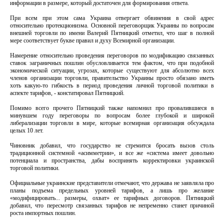
информации в размере, который достаточен для формирования ответа.
При всем при этом сама Украина отвергает обвинения в свой адрес
относительно протекционизма. Основной переговорщик Украины по вопросам
внешней торговли по имени Валерий Пятницкий отметил, что шаг в полной
мере соответствует букве правил и духу Всемирной организации.
Намерение относительно проведения переговоров по модификацию связанных
ставок заграничных пошлин обусловливается тем фактом, что при подобной
экономической ситуации, угрозах, которые существуют для абсолютно всех
членов организации торговли, правительство Украины просто обязано иметь
хоть какую-то гибкость в период проведения личной торговой политики в
аспекте тарифов, - констатировал Пятницкий.
Помимо всего прочего Пятницкий также напомнил про провалившиеся в
минувшем году переговоры по вопросам более глубокой и широкой
либерализации торговли в мире, которые всемирная организация обсуждала
целых 10 лет.
Чиновник добавил, что государство не стремится бросать вызов столь
традиционной системной «асимметрии», и все же «система имеет довольно
потенциала и пространства, дабы воспринять корректировки украинской
торговой политики.
Официальные украинские представители отмечают, что держава не заявляла про
планы подъема предельных уровней тарифов, а лишь про желание
«модифицировать... размеры, охват» ее тарифных договоров. Пятницкий
добавил, что пересмотр связанных тарифов не непременно станет причиной
роста импортных пошлин.