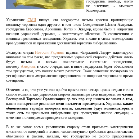
государства, вообще, никто
не выступил, - отмечает
Коммерсант.
Украинские
СМИ
пишут, что государства весьма яростно критикующие
политику торговли один другого, в том числе Соединенные Штаты Америки,
государства Евросоюза, Аргентина, Китай и Эквадор, едины были в неприятии
позиции украинской державы, - констатирует «Reuters». В соответствии с
мнением противников инициативы Украина, она вполне в силах нивелировать
проводившуюся на протяжении десятилетий торговую либерализацию.
Эксперты отдела
Новости Украины
издания «Биржевой Лидер» акцентируют
внимание на том факте, что предлагаемые украинской стороной действия иметь
будут весьма и весьма значительные системные последствия,
поэтому
Америка,
в свою очередь, как и иные государства, будет обеспокоена
тем прецедентом, что полнее может развиться. Такое заявление прозвучало из
уст официального американского представителя по вопросам торговли во время
совещания.
Отметим и то, что уже успело пройти практически четыре целых недели с того
самого момента, как украинская сторона заявила про свои намерения, но
члены
Всемирной Торговой Организации до сих пор еще ничего не знают о том,
какие конкретные реальные цели пытается преследовать Украина, какие
обновленные тарифы намерена иметь, каковыми будут компенсаторы
, а
также есть ли правильная информация для проведения анализа ситуации, -
отмечено в стенограмме проведенного заседания.
В то же самое время украинскую сторону стали призывать категорически
отказаться от намерений и планов, также поступило требование дополнительных
объяснений и фактов, заявляя, что государство не смогло предоставить