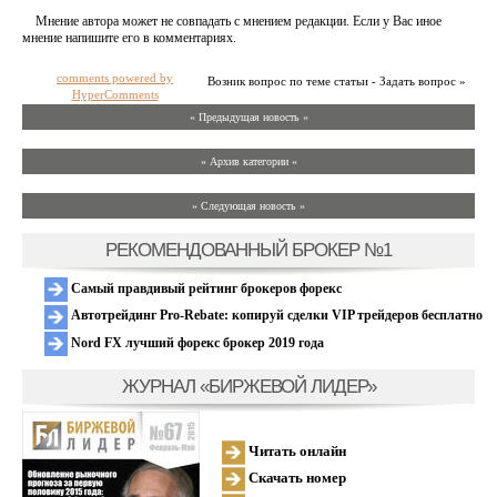
Мнение автора может не совпадать с мнением редакции. Если у Вас иное
мнение напишите его в комментариях.
comments powered by
Возник вопрос по теме статьи - Задать вопрос »
HyperComments
« Предыдущая новость «
» Архив категории «
» Следующая новость »
РЕКОМЕНДОВАННЫЙ БРОКЕР №1
Самый правдивый рейтинг брокеров форекс
Автотрейдинг Pro-Rebate: копируй сделки VIP трейдеров бесплатно
Nord FX лучший форекс брокер 2019 года
ЖУРНАЛ «БИРЖЕВОЙ ЛИДЕР»
Читать онлайн
Скачать номер