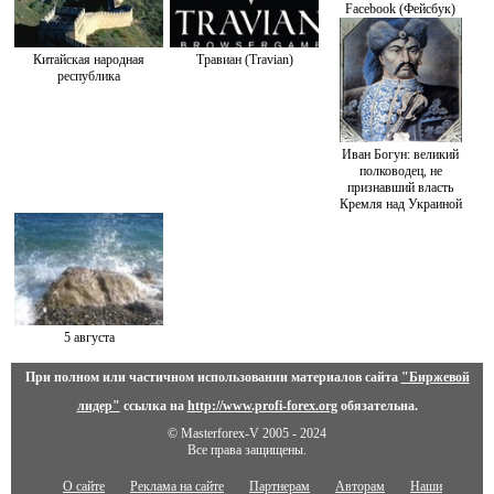
Facebook (Фейсбук)
Китайская народная
Травиан (Travian)
республика
Иван Богун: великий
полководец, не
признавший власть
Кремля над Украиной
5 августа
При полном или частичном использовании материалов сайта
"Биржевой
лидер"
ссылка на
http://www.profi-forex.org
обязательна.
© Masterforex-V 2005 - 2024
Все права защищены.
О сайте
Реклама на сайте
Партнерам
Авторам
Наши