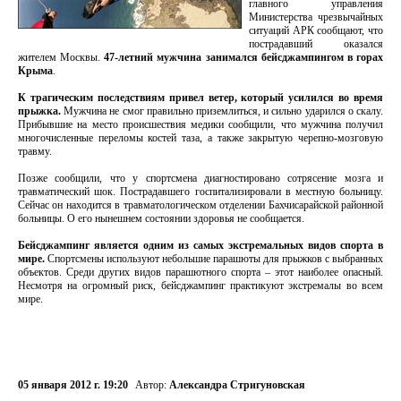
главного управления
Министерства чрезвычайных
ситуаций АРК сообщают, что
пострадавший оказался
жителем Москвы.
47-летний мужчина занимался бейсджампингом в горах
Крыма
.
К трагическим последствиям привел ветер, который усилился во время
прыжка.
Мужчина не смог правильно приземлиться, и сильно ударился о скалу.
Прибывшие на место происшествия медики сообщили, что мужчина получил
многочисленные переломы костей таза, а также закрытую черепно-мозговую
травму.
Позже сообщили, что у спортсмена диагностировано сотрясение мозга и
травматический шок. Пострадавшего госпитализировали в местную больницу.
Сейчас он находится в травматологическом отделении Бахчисарайской районной
больницы. О его нынешнем состоянии здоровья не сообщается.
Бейсджампинг является одним из самых экстремальных видов спорта в
мире.
Спортсмены используют небольшие парашюты для прыжков с выбранных
объектов. Среди других видов парашютного спорта – этот наиболее опасный.
Несмотря на огромный риск, бейсджампинг практикуют экстремалы во всем
мире.
05 января 2012 г. 19:20
Автор:
Александра Стригуновская