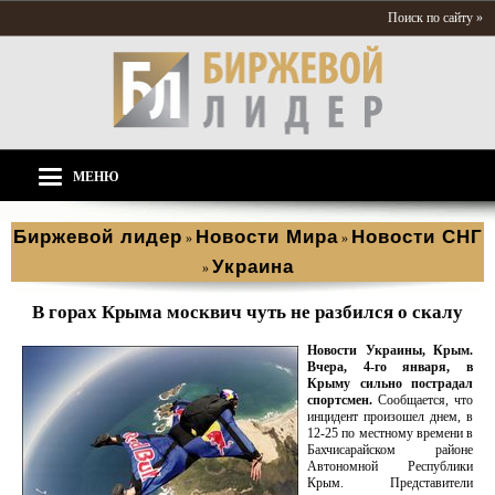
Поиск по сайту »
МЕНЮ
Биржевой лидер
Новости Мира
Новости СНГ
»
»
Украина
»
В горах Крыма москвич чуть не разбился о скалу
Новости Украины, Крым.
Вчера, 4-го января, в
Крыму сильно пострадал
спортсмен.
Сообщается, что
инцидент произошел днем, в
12-25 по местному времени в
Бахчисарайском районе
Автономной Республики
Крым. Представители