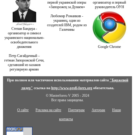
первой украинской оперы
организатор и первый
«Запорожец за Дунаем»
руководитель ОУН
Любомир Романкив -
украинец, один из
создателей IBM, родом из
Степан Бандера -
Галичины
организатор и символ
украинского национально-
освободительного
движения
Google Chrome
Петр Сагайдачный –
гетман Запорожской Сечи,
сделавший из казаков
регулярную армию
При полном или частичном использовании материалов сайта
"Биржевой
лидер"
ссылка на
http://www.profi-forex.org
обязательна.
© Masterforex-V 2005 - 2024
Все права защищены.
О сайте
Реклама на сайте
Партнерам
Авторам
Наши
контакты