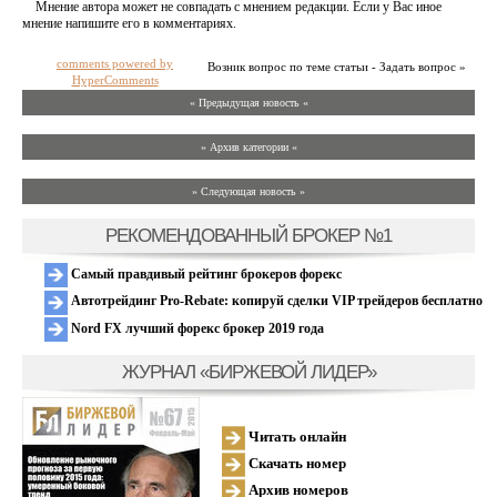
Мнение автора может не совпадать с мнением редакции. Если у Вас иное
мнение напишите его в комментариях.
comments powered by
Возник вопрос по теме статьи - Задать вопрос »
HyperComments
« Предыдущая новость «
» Архив категории «
» Следующая новость »
РЕКОМЕНДОВАННЫЙ БРОКЕР №1
Самый правдивый рейтинг брокеров форекс
Автотрейдинг Pro-Rebate: копируй сделки VIP трейдеров бесплатно
Nord FX лучший форекс брокер 2019 года
ЖУРНАЛ «БИРЖЕВОЙ ЛИДЕР»
Читать онлайн
Скачать номер
Архив номеров