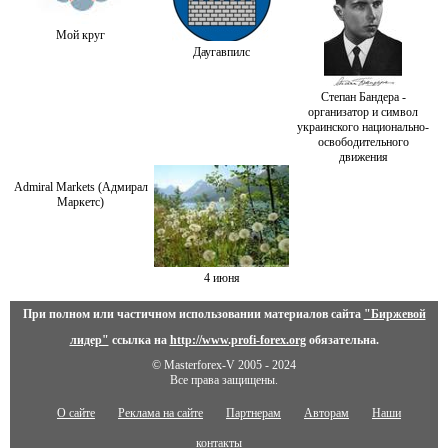
Мой круг
Даугавпилс
Степан Бандера -
организатор и символ
украинского национально-
освободительного
движения
Admiral Markets (Адмирал
Маркетс)
4 июня
При полном или частичном использовании материалов сайта
"Биржевой
лидер"
ссылка на
http://www.profi-forex.org
обязательна.
© Masterforex-V 2005 - 2024
Все права защищены.
О сайте
Реклама на сайте
Партнерам
Авторам
Наши
контакты