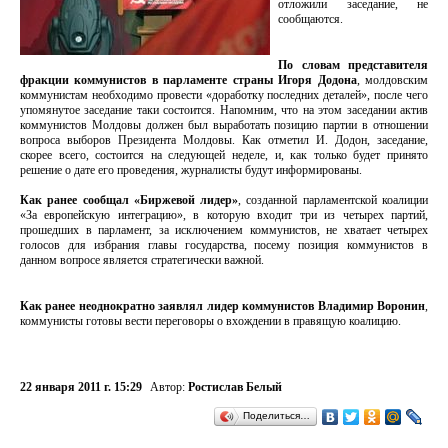
отложили заседание, не
сообщаются.
По словам представителя
фракции коммунистов в парламенте страны Игоря Додона
, молдовским
коммунистам необходимо провести «доработку последних деталей», после чего
упомянутое заседание таки состоится. Напомним, что на этом заседании актив
коммунистов Молдовы должен был выработать позицию партии в отношении
вопроса выборов Президента Молдовы. Как отметил И. Додон, заседание,
скорее всего, состоится на следующей неделе, и, как только будет принято
решение о дате его проведения, журналисты будут информированы.
Как ранее сообщал «Биржевой лидер»
, созданной парламентской коалиции
«За европейскую интеграцию», в которую входит три из четырех партий,
прошедших в парламент, за исключением коммунистов, не хватает четырех
голосов для избрания главы государства, посему позиция коммунистов в
данном вопросе является стратегически важной.
Как ранее неоднократно заявлял лидер коммунистов Владимир Воронин
,
коммунисты готовы вести переговоры о вхождении в правящую коалицию.
22 января 2011 г. 15:29
Автор:
Ростислав Белый
Поделиться…