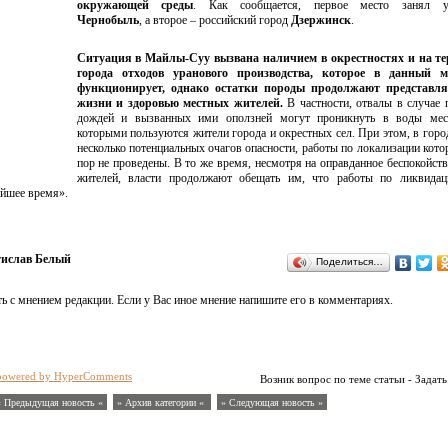
окружающей среды
. Как сообщается, первое место занял у
Чернобыль
, а второе – российский город
Дзержинск
.
Ситуация в Майлы-Суу вызвана наличием в окрестностях и на т
города отходов уранового производства, которое в данный 
функционирует, однако остатки породы продолжают представля
жизни и здоровью местных жителей.
В частности, отвалы в случае
дождей и вызванных ими оползней могут проникнуть в воды мес
которыми пользуются жители города и окрестных сел. При этом, в горо
несколько потенциальных очагов опасности, работы по локализации кото
пор не проведены. В то же время, несмотря на оправданное беспокойст
жителей, власти продолжают обещать им, что работы по ликвидац
айшее время».
тислав Белый
Поделиться…
ь с мнением редакции. Если у Вас иное мнение напишите его в комментариях.
powered by HyperComments
Возник вопрос по теме статьи - Задать
« Предыдущая новость «
» Архив категории «
» Следующая новость »