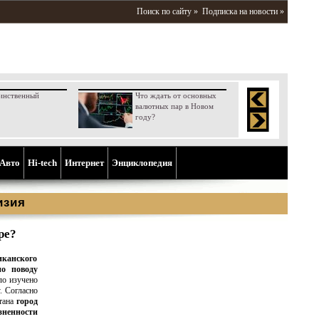
Поиск по сайту »
Подписка на новости »
инственный
Что ждать от основных
валютных пар в Новом
году?
Aвто
Hi-tech
Интернет
Энциклопедия
изия
ре?
иканского
по поводу
ло изучено
. Согласно
тана
город
ненности