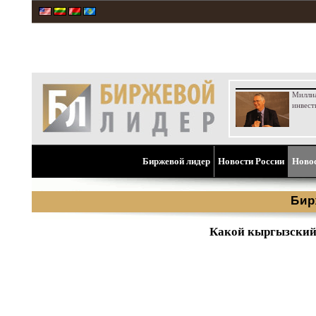
Милли
инвест
Биржевой лидер
Новости России
Ново
Бир
Какой кыргызский 