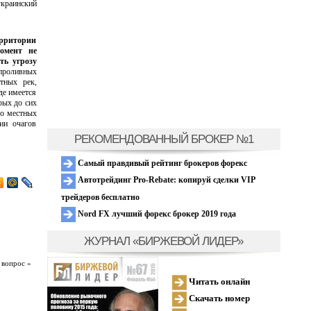
краинский
ерритории
момент не
ть угрозу
 проливных
тных рек,
де имеется
рых до сих
во местных
ии очагов
РЕКОМЕНДОВАННЫЙ БРОКЕР №1
Самый правдивый рейтинг брокеров форекс
Автотрейдинг Pro-Rebate: копируй сделки VIP
трейдеров бесплатно
Nord FX лучший форекс брокер 2019 года
ЖУРНАЛ «БИРЖЕВОЙ ЛИДЕР»
 вопрос »
Читать онлайн
Скачать номер