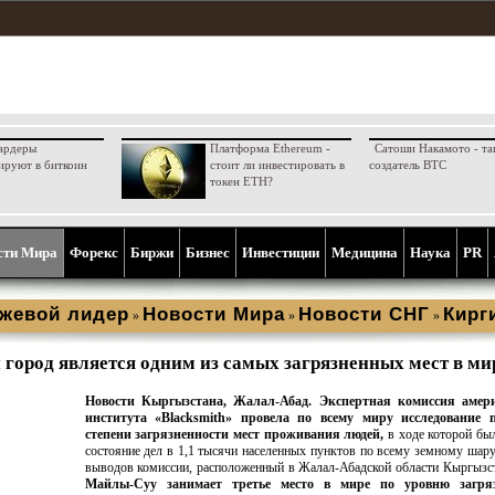
ардеры
Платформа Ethereum -
Сатоши Накамото - та
ируют в биткоин
стоит ли инвестировать в
создатель BTC
токен ETH?
сти Мира
Форекс
Биржи
Бизнес
Инвестиции
Медицина
Наука
PR
жевой лидер
Новости Мира
Новости СНГ
Кирг
»
»
»
город является одним из самых загрязненных мест в ми
Новости Кыргызстана, Жалал-Абад. Экспертная комиссия амер
института «Blacksmith» провела по всему миру исследование 
степени загрязненности мест проживания людей,
в ходе которой бы
состояние дел в 1,1 тысячи населенных пунктов по всему земному шару
выводов комиссии, расположенный в Жалал-Абадской области Кыргызс
Майлы-Суу занимает третье место в мире по уровню загряз